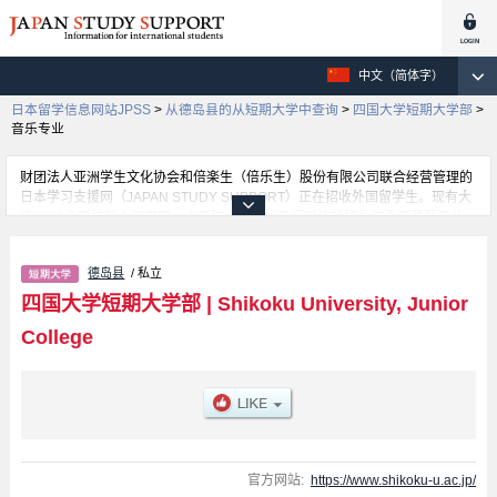
中文（简体字）
日本留学信息网站JPSS
>
从德岛县的从短期大学中查询
>
四国大学短期大学部
>
音乐专业
财团法人亚洲学生文化协会和倍楽生（倍乐生）股份有限公司联合经营管理的
日本学习支援网（JAPAN STUDY SUPPORT）正在招收外国留学生。现有大
约1300个学校的大学学部、大学院、短大、专门学校的招生信息正登载于此
网。
这里登载的是四国大学短期大学部的详细招生信息。有商务・交流科 学部、人
德岛县
/ 私立
类健康科 学部、幼儿教育保育专业 学部、音乐专业 学部等各学部的不同信
息。招收名额、合格人数等考试信息，以及设施介绍、联系方式等外国留学生
四国大学短期大学部
|
Shikoku University, Junior
必要的信息都登载于此，请务必查阅和利用此网。
College
官方网站:
https://www.shikoku-u.ac.jp/