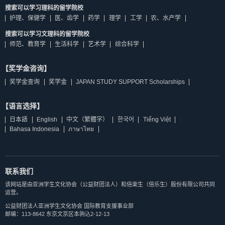
搜索可以学习理科的留学院校
护理、保健学
医、齿学
药学
理学
工学
农、水产学
搜索可以学习文理科的留学院校
师范、教育学
生活科学
艺术学
综合科学
【奖学金咨询】
奖学金查询
奖学金
JAPAN STUDY SUPPORT Scholarships
【语言选择】
日本語
English
中文（繁體字）
한국어
Tiếng Việt
Bahasa Indonesia
ภาษาไทย
联系我们
该网站是由亚洲学生文化协会（公益财团法人）和倍楽生（倍乐生）股份有限公司共同
运营。
公益财团法人亚洲学生文化协会 国际教育支援事业部
邮编：113-8642 东京文京区本驹込2-12-13