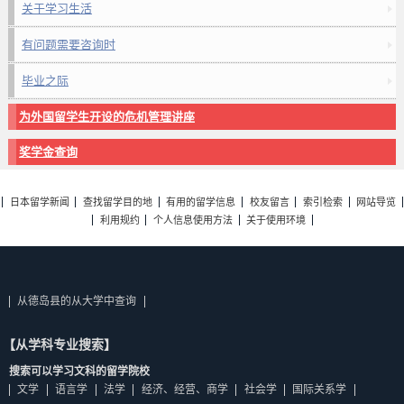
关于学习生活
有问题需要咨询时
毕业之际
为外国留学生开设的危机管理讲座
奖学金查询
日本留学新闻
查找留学目的地
有用的留学信息
校友留言
索引检索
网站导览
利用规约
个人信息使用方法
关于使用环境
从德岛县的从大学中查询
【从学科专业搜索】
搜索可以学习文科的留学院校
文学
语言学
法学
经济、经营、商学
社会学
国际关系学