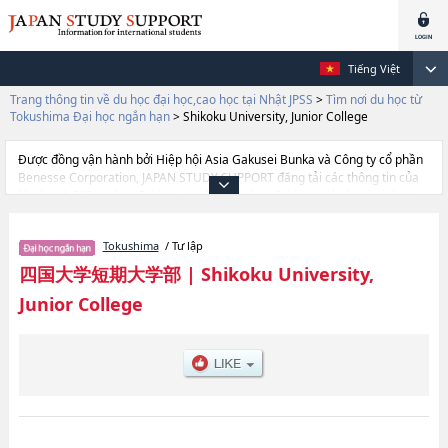
Tiếng Việt
Trang thông tin về du học đại học,cao học tại Nhật JPSS
>
Tìm nơi du học từ
Tokushima Đại học ngắn hạn
>
Shikoku University, Junior College
Được đồng vận hành bởi Hiệp hội Asia Gakusei Bunka và Công ty cổ phần
Benesse Corporation, JAPAN STUDY SUPPORT đăng tải các thông tin của
khoảng 1.300 trường đại học, cao học, trường đại học ngắn hạn, trường
chuyên môn đang tiếp nhận du học sinh.
Tại đây có đăng các thông tin chi tiết về Shikoku University, Junior College,
Tokushima
/ Tư lập
và thông tin cần thiết dành cho du học sinh, như là về các Ngành Ngành
Giao tiếp kinh doanhhoặcNgành Ngành Khoa học đời sống con người
四国大学短期大学部
|
Shikoku University,
hoặcNgành Ngành Giáo dục và chăm sóc trẻ mầm nonhoặcNgành Ngành
Junior College
Âm nhạc, thông tin về từng ngành học, thông tin liên quan đến thi tuyển
như số lượng tuyển sinh, số lượng trúng tuyển, cở sở trang thiết bị, hướng
dẫn địa điểm v.v...