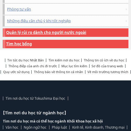
Phòng tư vấn
Những điều cần chú ý khi tốt nghiệp
Quản lý rủi ro dành cho người nước ngoài
Tìm học bổng
Tin tức du học Nhật Bản
Tìm kiếm nơi du học
Thông tin có ích về du học
Thông điệp của anh chị đi trước
Mục lục tìm kiếm
Sơ đồ của trang web
Quy ước sử dụng
Thông báo về thông tin cá nhân
Về môi trường tương thích
Tìm nơi du học từ Tokushima Đại học
【Tìm nơi du học từ ngành học】
Tìm nơi du học mà có thể học ngành Khối Khoa học xã hội
Văn học
Ngôn ngữ học
Pháp luật
Kinh tế, Kinh doanh, Thương mại