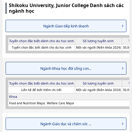
Shikoku University, Junior College Danh sách các
ngành học
Ngành Giao tiếp kinh doanh
Tuyển chọn đặc biệt dành cho du học sinh
Số lượng tuyển sinh
Ti
Tuyển chọn đặc biệt dành cho du học sinh
Một vài người (Niên khóa 2024)
30,000
Ngành Khoa học đời sống con...
Tuyển chọn đặc biệt dành cho du học sinh
Số lượng tuyển sinh
Ti
Liên hệ để biết thêm chi tiết
Một vài người (Niên khóa 2024)
30,000
Khoa
Food and Nutrition Major
Welfare Care Major
Ngành Giáo dục và chăm sóc ...