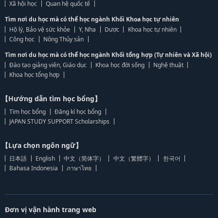
Xã hội học
Quan hệ quốc tế
Tìm nơi du học mà có thể học ngành Khối Khoa học tự nhiên
Hộ lý, Bảo vệ sức khỏe
Y, Nha
Dược
Khoa học tự nhiên
Công học
Nông Thủy sản
Tìm nơi du học mà có thể học ngành Khối tổng hợp (Tự nhiên và Xã hội)
Đào tạo giảng viên, Giáo dục
Khoa học đời sống
Nghệ thuật
Khoa học tổng hợp
【Hướng dẫn tìm học bổng】
Tìm học bổng
Đăng kí học bổng
JAPAN STUDY SUPPORT Scholarships
【Lựa chọn ngôn ngữ】
日本語
English
中文（简体字）
中文（繁體字）
한국어
Bahasa Indonesia
ภาษาไทย
Đơn vị vận hành trang web