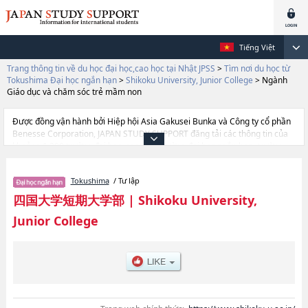
Tiếng Việt
Trang thông tin về du học đại học,cao học tại Nhật JPSS
>
Tìm nơi du học từ
Tokushima Đại học ngắn hạn
>
Shikoku University, Junior College
>
Ngành
Giáo dục và chăm sóc trẻ mầm non
Được đồng vận hành bởi Hiệp hội Asia Gakusei Bunka và Công ty cổ phần
Benesse Corporation, JAPAN STUDY SUPPORT đăng tải các thông tin của
khoảng 1.300 trường đại học, cao học, trường đại học ngắn hạn, trường
chuyên môn đang tiếp nhận du học sinh.
Tại đây có đăng các thông tin chi tiết về Shikoku University, Junior College,
Tokushima
/ Tư lập
và thông tin cần thiết dành cho du học sinh, như là về các Ngành Ngành
Giao tiếp kinh doanhhoặcNgành Ngành Khoa học đời sống con người
四国大学短期大学部
|
Shikoku University,
hoặcNgành Ngành Giáo dục và chăm sóc trẻ mầm nonhoặcNgành Ngành
Junior College
Âm nhạc, thông tin về từng ngành học, thông tin liên quan đến thi tuyển
như số lượng tuyển sinh, số lượng trúng tuyển, cở sở trang thiết bị, hướng
dẫn địa điểm v.v...