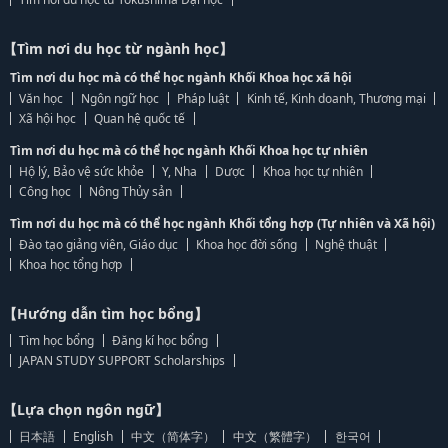
【Tìm nơi du học từ ngành học】
Tìm nơi du học mà có thể học ngành Khối Khoa học xã hội
Văn học
Ngôn ngữ học
Pháp luật
Kinh tế, Kinh doanh, Thương mại
Xã hội học
Quan hệ quốc tế
Tìm nơi du học mà có thể học ngành Khối Khoa học tự nhiên
Hộ lý, Bảo vệ sức khỏe
Y, Nha
Dược
Khoa học tự nhiên
Công học
Nông Thủy sản
Tìm nơi du học mà có thể học ngành Khối tổng hợp (Tự nhiên và Xã hội)
Đào tạo giảng viên, Giáo dục
Khoa học đời sống
Nghệ thuật
Khoa học tổng hợp
【Hướng dẫn tìm học bổng】
Tìm học bổng
Đăng kí học bổng
JAPAN STUDY SUPPORT Scholarships
【Lựa chọn ngôn ngữ】
日本語
English
中文（简体字）
中文（繁體字）
한국어