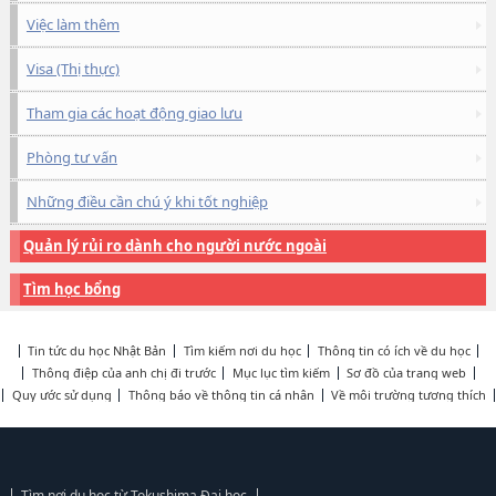
Việc làm thêm
Visa (Thị thực)
Tham gia các hoạt động giao lưu
Phòng tư vấn
Những điều cần chú ý khi tốt nghiệp
Quản lý rủi ro dành cho người nước ngoài
Tìm học bổng
Tin tức du học Nhật Bản
Tìm kiếm nơi du học
Thông tin có ích về du học
Thông điệp của anh chị đi trước
Mục lục tìm kiếm
Sơ đồ của trang web
Quy ước sử dụng
Thông báo về thông tin cá nhân
Về môi trường tương thích
Tìm nơi du học từ Tokushima Đại học