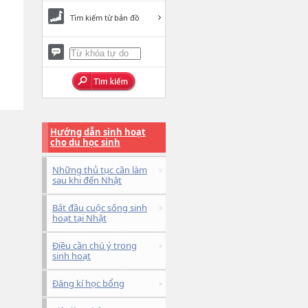
Tìm kiếm từ bản đồ
Hướng dẫn sinh hoạt
cho du học sinh
Những thủ tục cần làm
sau khi đến Nhật
Bắt đầu cuộc sống sinh
hoạt tại Nhật
Điều cần chú ý trong
sinh hoạt
Đăng kí học bổng