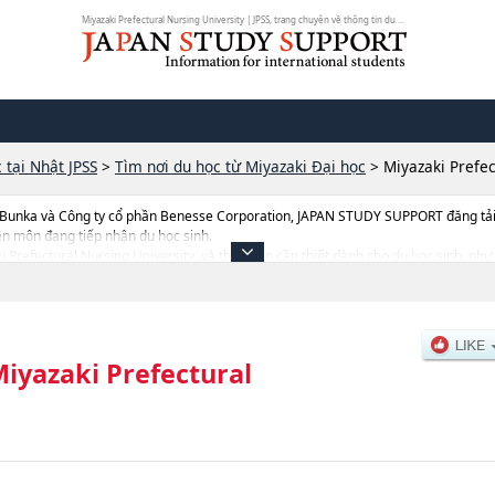
Miyazaki Prefectural Nursing University | JPSS, trang chuyên về thông tin du ...
 tại Nhật JPSS
>
Tìm nơi du học từ Miyazaki Đại học
>
Miyazaki Prefec
 Bunka và Công ty cổ phần Benesse Corporation, JAPAN STUDY SUPPORT đăng tải c
ên môn đang tiếp nhận du học sinh.
ki Prefectural Nursing University, và thông tin cần thiết dành cho du học sinh, như
nh, số lượng trúng tuyển, cở sở trang thiết bị, hướng dẫn địa điểm v.v...
iyazaki Prefectural