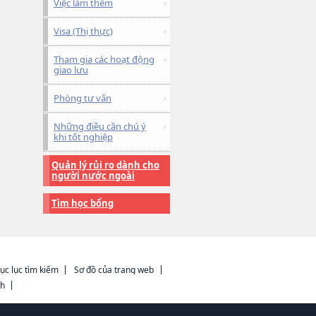
Việc làm thêm
Visa (Thị thực)
Tham gia các hoạt động
giao lưu
Phòng tư vấn
Những điều cần chú ý
khi tốt nghiệp
Quản lý rủi ro dành cho
người nước ngoài
Tìm học bổng
ục lục tìm kiếm
Sơ đồ của trang web
ch