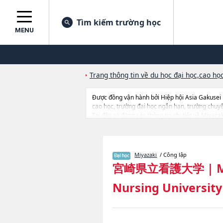
Tìm kiếm trường học
MENU
Trang thông tin về du học đại học,cao học
Được đồng vận hành bởi Hiệp hội Asia Gakusei
cao học, trường đại học ngắn hạn, trường chuy
Tại đây có đăng các thông tin chi tiết về Miyaza
tin liên quan đến thi tuyển như số lượng tuyển si
Miyazaki
/ Công lập
宮崎県立看護大学
|
M
Nursing University