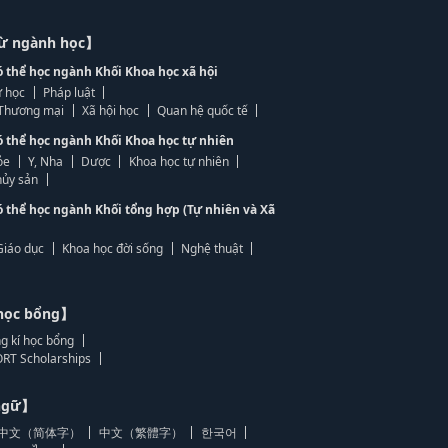
từ ngành học】
ó thể học ngành Khối Khoa học xã hội
 học
Pháp luật
, Thương mại
Xã hội học
Quan hệ quốc tế
ó thể học ngành Khối Khoa học tự nhiên
ỏe
Y, Nha
Dược
Khoa học tự nhiên
ủy sản
ó thể học ngành Khối tổng hợp (Tự nhiên và Xã
Giáo dục
Khoa học đời sống
Nghệ thuật
học bổng】
g kí học bổng
RT Scholarships
 ngữ】
中文（简体字）
中文（繁體字）
한국어