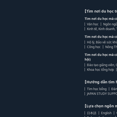
【Tìm nơi du học 
Tìm nơi du học mà c
Văn học
Ngôn ngữ
Kinh tế, Kinh doanh
Tìm nơi du học mà c
Hộ lý, Bảo vệ sức kh
Công học
Nông Th
Tìm nơi du học mà c
hội)
Đào tạo giảng viên, 
Khoa học tổng hợp
【Hướng dẫn tìm 
Tìm học bổng
Đăn
JAPAN STUDY SUPPO
【Lựa chọn ngôn
日本語
English