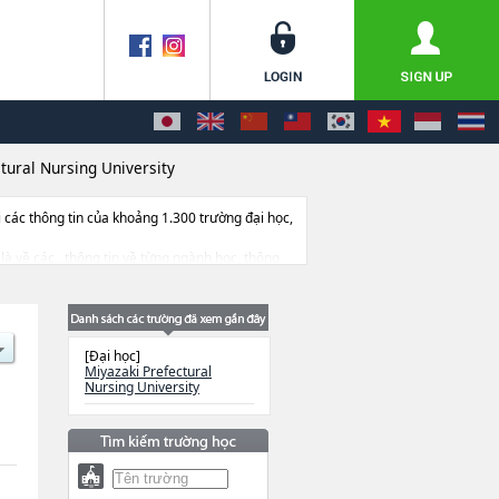
tural Nursing University
ác thông tin của khoảng 1.300 trường đại học,
 là về các , thông tin về từng ngành học, thông
[Đại học]
Miyazaki Prefectural
Nursing University