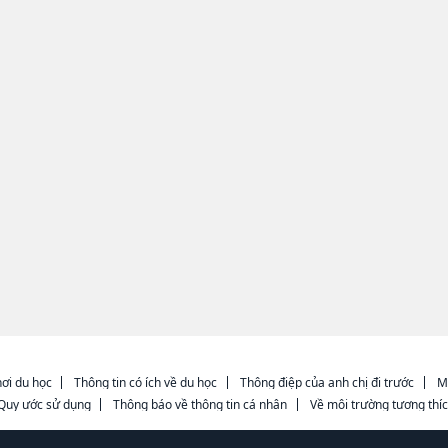
ơi du học
Thông tin có ích về du học
Thông điệp của anh chị đi trước
M
Quy ước sử dụng
Thông báo về thông tin cá nhân
Về môi trường tương thí