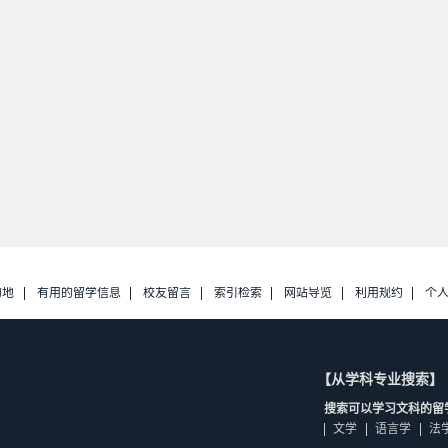
的地
有用的留学信息
校友留言
索引检索
网站导览
利用规约
个
【从学科专业搜索】
搜索可以学习文科的留
文学
语言学
法