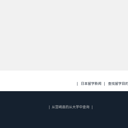
日本留学新闻
查找留学目
从宫崎县的从大学中查询