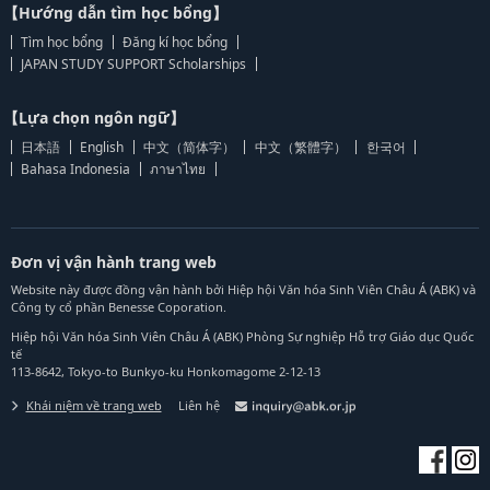
【Hướng dẫn tìm học bổng】
Tìm học bổng
Đăng kí học bổng
JAPAN STUDY SUPPORT Scholarships
【Lựa chọn ngôn ngữ】
日本語
English
中文（简体字）
中文（繁體字）
한국어
Bahasa Indonesia
ภาษาไทย
Đơn vị vận hành trang web
Website này được đồng vận hành bởi Hiệp hội Văn hóa Sinh Viên Châu Á (ABK) và
Công ty cổ phần Benesse Coporation.
Hiệp hội Văn hóa Sinh Viên Châu Á (ABK) Phòng Sự nghiệp Hỗ trợ Giáo dục Quốc
tế
113-8642, Tokyo-to Bunkyo-ku Honkomagome 2-12-13
Khái niệm về trang web
Liên hệ