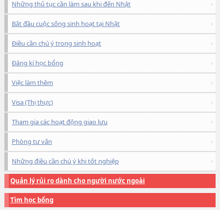
Những thủ tục cần làm sau khi đến Nhật
Bắt đầu cuộc sống sinh hoạt tại Nhật
Điều cần chú ý trong sinh hoạt
Đăng kí học bổng
Việc làm thêm
Visa (Thị thực)
Tham gia các hoạt động giao lưu
Phòng tư vấn
Những điều cần chú ý khi tốt nghiệp
Quản lý rủi ro dành cho người nước ngoài
Tìm học bổng