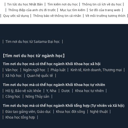
Tin tức du học Nhật Bản
Tìm kiếm nơi du học
Thông tin có ích về du học
Thông điệp của anh chị đi trước
Mục lục tìm kiếm
Sơ đồ của trang web
Quy ước sử dụng
Thông báo về thông tin cá nhân
Về môi trường tương thích
Tìm nơi du học từ Saitama Đại học
【Tìm nơi du học từ ngành học】
Tìm nơi du học mà có thể học ngành Khối Khoa học xã hội
Văn học
Ngôn ngữ học
Pháp luật
Kinh tế, Kinh doanh, Thương mại
Xã hội học
Quan hệ quốc tế
Tìm nơi du học mà có thể học ngành Khối Khoa học tự nhiên
Hộ lý, Bảo vệ sức khỏe
Y, Nha
Dược
Khoa học tự nhiên
Công học
Nông Thủy sản
Tìm nơi du học mà có thể học ngành Khối tổng hợp (Tự nhiên và Xã hội)
Đào tạo giảng viên, Giáo dục
Khoa học đời sống
Nghệ thuật
Khoa học tổng hợp