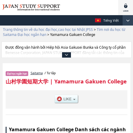
Tiếng Việt
Trang thông tin về du học đại học,cao học tại Nhật JPSS
>
Tìm nơi du học từ
Saitama Đại học ngắn hạn
>
Yamamura Gakuen College
Được đồng vận hành bởi Hiệp hội Asia Gakusei Bunka và Công ty cổ phần
Benesse Corporation, JAPAN STUDY SUPPORT đăng tải các thông tin của
khoảng 1.300 trường đại học, cao học, trường đại học ngắn hạn, trường
chuyên môn đang tiếp nhận du học sinh.
Tại đây có đăng các thông tin chi tiết về Yamamura Gakuen College, và
Saitama
/ Tư lập
thông tin cần thiết dành cho du học sinh, như là về các , thông tin về từng
ngành học, thông tin liên quan đến thi tuyển như số lượng tuyển sinh, số
山村学園短期大学
|
Yamamura Gakuen College
lượng trúng tuyển, cở sở trang thiết bị, hướng dẫn địa điểm v.v...
Yamamura Gakuen College Danh sách các ngành