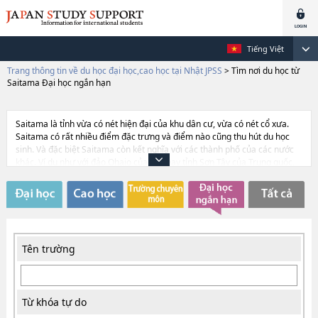
Tiếng Việt
Trang thông tin về du học đại học,cao học tại Nhật JPSS
>
Tìm nơi du học từ
Saitama Đại học ngắn hạn
Saitama là tỉnh vừa có nét hiện đại của khu dân cư, vừa có nét cổ xưa.
Saitama có rất nhiều điểm đặc trưng và điểm nào cũng thu hút du học
sinh. Và đặc biệt Saitama còn kết nghĩa với các thành phố của các nước
khác. Ví dụ như với đảo Ohaio của Mỹ, hay tỉnh Sơn Tây của Trung quốc,
hay đảo Queensland của Úc. Phương tiện giao thông nơi đây cũng rất
tiện lợi, có thể đến Tokyo dễ dàng và nhanh chóng, nên nhiều du học sinh
chọn Saitama cũng không có gì là ngạc nhiên.
Tên trường
Từ khóa tự do