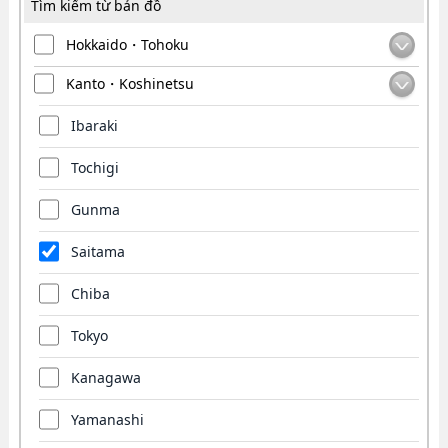
Tìm kiếm từ bản đồ
Hokkaido・Tohoku
Kanto・Koshinetsu
Ibaraki
Tochigi
Gunma
Saitama
Chiba
Tokyo
Kanagawa
Yamanashi