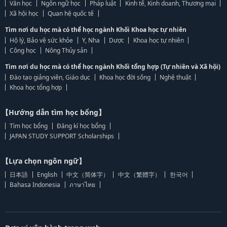
Văn học
Ngôn ngữ học
Pháp luật
Kinh tế, Kinh doanh, Thương mại
Xã hội học
Quan hệ quốc tế
Tìm nơi du học mà có thể học ngành Khối Khoa học tự nhiên
Hộ lý, Bảo vệ sức khỏe
Y, Nha
Dược
Khoa học tự nhiên
Công học
Nông Thủy sản
Tìm nơi du học mà có thể học ngành Khối tổng hợp (Tự nhiên và Xã hội)
Đào tạo giảng viên, Giáo dục
Khoa học đời sống
Nghệ thuật
Khoa học tổng hợp
【Hướng dẫn tìm học bổng】
Tìm học bổng
Đăng kí học bổng
JAPAN STUDY SUPPORT Scholarships
【Lựa chọn ngôn ngữ】
日本語
English
中文（简体字）
中文（繁體字）
한국어
Bahasa Indonesia
ภาษาไทย