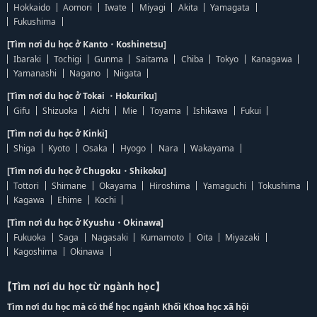
Hokkaido
Aomori
Iwate
Miyagi
Akita
Yamagata
Fukushima
[Tìm nơi du học ở Kanto・Koshinetsu]
Ibaraki
Tochigi
Gunma
Saitama
Chiba
Tokyo
Kanagawa
Yamanashi
Nagano
Niigata
[Tìm nơi du học ở Tokai ・Hokuriku]
Gifu
Shizuoka
Aichi
Mie
Toyama
Ishikawa
Fukui
[Tìm nơi du học ở Kinki]
Shiga
Kyoto
Osaka
Hyogo
Nara
Wakayama
[Tìm nơi du học ở Chugoku・Shikoku]
Tottori
Shimane
Okayama
Hiroshima
Yamaguchi
Tokushima
Kagawa
Ehime
Kochi
[Tìm nơi du học ở Kyushu・Okinawa]
Fukuoka
Saga
Nagasaki
Kumamoto
Oita
Miyazaki
Kagoshima
Okinawa
【Tìm nơi du học từ ngành học】
Tìm nơi du học mà có thể học ngành Khối Khoa học xã hội