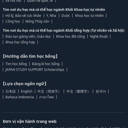
Xã hội học
Quan hệ quốc tế
Tìm nơi du học mà có thể học ngành Khối Khoa học tự nhiên
Hộ lý, Bảo vệ sức khỏe
Y, Nha
Dược
Khoa học tự nhiên
Công học
Nông Thủy sản
Tìm nơi du học mà có thể học ngành Khối tổng hợp (Tự nhiên và Xã hội)
Đào tạo giảng viên, Giáo dục
Khoa học đời sống
Nghệ thuật
Khoa học tổng hợp
【Hướng dẫn tìm học bổng】
Tìm học bổng
Đăng kí học bổng
JAPAN STUDY SUPPORT Scholarships
【Lựa chọn ngôn ngữ】
日本語
English
中文（简体字）
中文（繁體字）
한국어
Bahasa Indonesia
ภาษาไทย
Đơn vị vận hành trang web