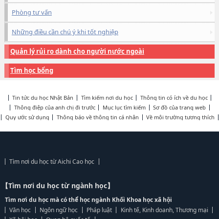
Phòng tư vấn
Những điều cần chú ý khi tốt nghiệp
Quản lý rủi ro dành cho người nước ngoài
Tìm học bổng
Tin tức du học Nhật Bản
Tìm kiếm nơi du học
Thông tin có ích về du học
Thông điệp của anh chị đi trước
Mục lục tìm kiếm
Sơ đồ của trang web
Quy ước sử dụng
Thông báo về thông tin cá nhân
Về môi trường tương thích
Tìm nơi du học từ Aichi Cao học
【Tìm nơi du học từ ngành học】
Tìm nơi du học mà có thể học ngành Khối Khoa học xã hội
Văn học
Ngôn ngữ học
Pháp luật
Kinh tế, Kinh doanh, Thương mại