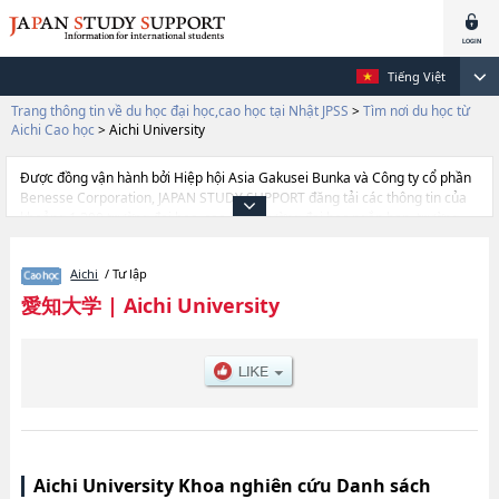
Tiếng Việt
Trang thông tin về du học đại học,cao học tại Nhật JPSS
>
Tìm nơi du học từ
Aichi Cao học
>
Aichi University
Được đồng vận hành bởi Hiệp hội Asia Gakusei Bunka và Công ty cổ phần
Benesse Corporation, JAPAN STUDY SUPPORT đăng tải các thông tin của
khoảng 1.300 trường đại học, cao học, trường đại học ngắn hạn, trường
chuyên môn đang tiếp nhận du học sinh.
Tại đây có đăng các thông tin chi tiết về Aichi University, và thông tin cần
Aichi
/ Tư lập
thiết dành cho du học sinh, như là về các LawhoặcBusiness
AdministrationhoặcEconomicshoặcChinese
愛知大学
|
Aichi University
StudieshoặcHumanitieshoặcGrauate school of International
CommunicationhoặcGraduate School of Law, thông tin về từng khoa
nghiên cứu, thông tin liên quan đến thi tuyển như số lượng tuyển sinh, số
lượng trúng tuyển, cở sở trang thiết bị, hướng dẫn địa điểm v.v...
Aichi University Khoa nghiên cứu Danh sách