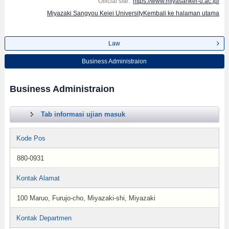
Official site:
https://www.miyasankei-u.ac.jp/
Miyazaki Sangyou Keiei UniversityKembali ke halaman utama
Law
Business Administraion
Business Administraion
Tab informasi ujian masuk
Kode Pos
880-0931
Kontak Alamat
100 Maruo, Furujo-cho, Miyazaki-shi, Miyazaki
Kontak Departmen