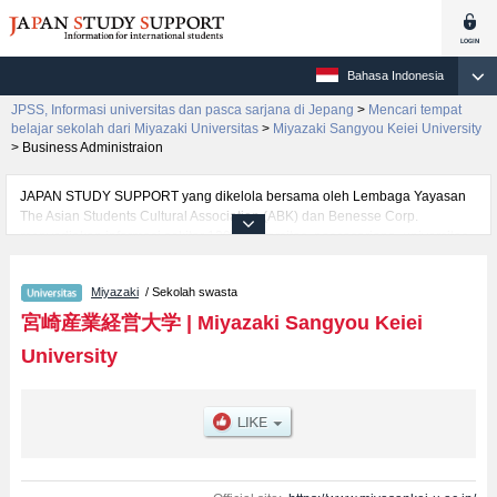
Bahasa Indonesia
JPSS, Informasi universitas dan pasca sarjana di Jepang
>
Mencari tempat
belajar sekolah dari Miyazaki Universitas
>
Miyazaki Sangyou Keiei University
>
Business Administraion
JAPAN STUDY SUPPORT yang dikelola bersama oleh Lembaga Yayasan
The Asian Students Cultural Association (ABK) dan Benesse Corp.
menyediakan informasi sekitar 1300 universitas, pascasarjana, universitas
yunior, akademi kejuruan yang siap menerima mahasiswa(i) mancanegara.
Tersedia informasi rinci mengenai Miyazaki Sangyou Keiei University,
Miyazaki
/ Sekolah swasta
mencakup informasi per fakultas seperti Fakultas LawatauFakultas
Business Administraion, serta berbagai informasi yang berguna bagi
宮崎産業経営大学
|
Miyazaki Sangyou Keiei
mahasiswa(i) mancanegara seperti kuota untuk jumlah pendaftar dan
University
jumlah kelulusan ujian masuk mahasiswa(i) mancanegara, informasi
mengenai ujian masuk, prasarana kampus, akses jalan, dan lainnya.
Silakan memanfaatkannya.