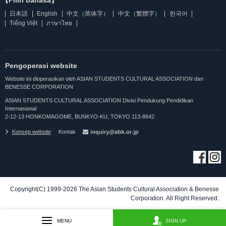
【Pilih bahasa】
日本語
English
中文（简体字）
中文（繁體字）
한국어
Tiếng Việt
ภาษาไทย
Pengoperasi website
Website ini dioperasikan oleh ASIAN STUDENTS CULTURAL ASSOCIATION dan
BENESSE CORPORATION
ASIAN STUDENTS CULTURAL ASSOCIATION Divisi Pendukung Pendidikan
Internasional
2-12-13 HONKOMAGOME, BUNKYO-KU, TOKYO 113-8642
Konsep website
Kontak
Copyright(C) 1999-2026 The Asian Students Cultural Association & Benesse
Corporation. All Right Reserved.
MENU
SIGN UP