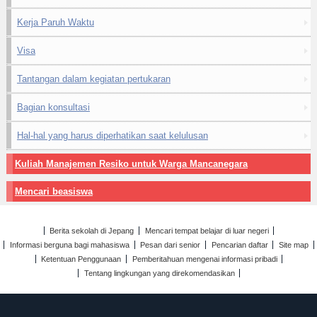
Kerja Paruh Waktu
Visa
Tantangan dalam kegiatan pertukaran
Bagian konsultasi
Hal-hal yang harus diperhatikan saat kelulusan
Kuliah Manajemen Resiko untuk Warga Mancanegara
Mencari beasiswa
Berita sekolah di Jepang
Mencari tempat belajar di luar negeri
Informasi berguna bagi mahasiswa
Pesan dari senior
Pencarian daftar
Site map
Ketentuan Penggunaan
Pemberitahuan mengenai informasi pribadi
Tentang lingkungan yang direkomendasikan