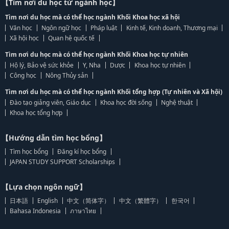
【Tìm nơi du học từ ngành học】
Tìm nơi du học mà có thể học ngành Khối Khoa học xã hội
Văn học
Ngôn ngữ học
Pháp luật
Kinh tế, Kinh doanh, Thương mại
Xã hội học
Quan hệ quốc tế
Tìm nơi du học mà có thể học ngành Khối Khoa học tự nhiên
Hộ lý, Bảo vệ sức khỏe
Y, Nha
Dược
Khoa học tự nhiên
Công học
Nông Thủy sản
Tìm nơi du học mà có thể học ngành Khối tổng hợp (Tự nhiên và Xã hội)
Đào tạo giảng viên, Giáo dục
Khoa học đời sống
Nghệ thuật
Khoa học tổng hợp
【Hướng dẫn tìm học bổng】
Tìm học bổng
Đăng kí học bổng
JAPAN STUDY SUPPORT Scholarships
【Lựa chọn ngôn ngữ】
日本語
English
中文（简体字）
中文（繁體字）
한국어
Bahasa Indonesia
ภาษาไทย