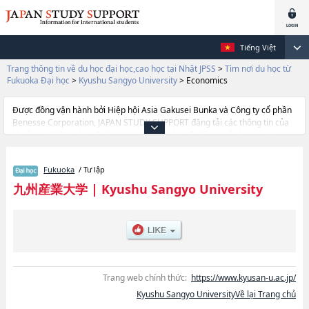
Tiếng Việt
Trang thông tin về du học đại học,cao học tại Nhật JPSS
>
Tìm nơi du học từ
Fukuoka Đại học
>
Kyushu Sangyo University
>
Economics
Được đồng vận hành bởi Hiệp hội Asia Gakusei Bunka và Công ty cổ phần
Benesse Corporation, JAPAN STUDY SUPPORT đăng tải các thông tin của
khoảng 1.300 trường đại học, cao học, trường đại học ngắn hạn, trường
chuyên môn đang tiếp nhận du học sinh.
Tại đây có đăng các thông tin chi tiết về Kyushu Sangyo University, và
Fukuoka
/ Tư lập
thông tin cần thiết dành cho du học sinh, như là về các Ngành
EconomicshoặcNgành Faculty of CommercehoặcNgành Faculty of Science
九州産業大学
|
Kyushu Sangyo University
and EngineeringhoặcNgành Fine ArtshoặcNgành International Studies
of CulturehoặcNgành Faculty of LifeSciencehoặcNgành Faculty of
Architecture and Civil EngineeringhoặcNgành Faculty of Human
ScienceshoặcNgành Faculty of Collaborative Regional Development,
thông tin về từng ngành học, thông tin liên quan đến thi tuyển như số
lượng tuyển sinh, số lượng trúng tuyển, cở sở trang thiết bị, hướng dẫn địa
điểm v.v...
Trang web chính thức:
https://www.kyusan-u.ac.jp/
Kyushu Sangyo UniversityVề lại Trang chủ