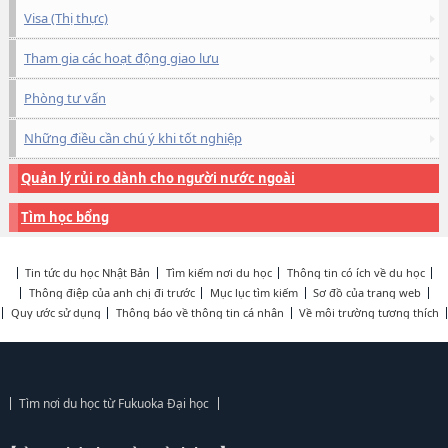
Visa (Thị thực)
Tham gia các hoạt động giao lưu
Phòng tư vấn
Những điều cần chú ý khi tốt nghiệp
Quản lý rủi ro dành cho người nước ngoài
Tìm học bổng
Tin tức du học Nhật Bản
Tìm kiếm nơi du học
Thông tin có ích về du học
Thông điệp của anh chị đi trước
Mục lục tìm kiếm
Sơ đồ của trang web
Quy ước sử dụng
Thông báo về thông tin cá nhân
Về môi trường tương thích
Tìm nơi du học từ Fukuoka Đại học