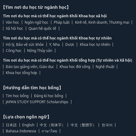
【Tìm nơi du học từ ngành học】
Tìm nơi du học mà có thể học ngành Khối Khoa học xã hội
Văn học
Ngôn ngữ học
Pháp luật
Kinh tế, Kinh doanh, Thương mại
Xã hội học
Quan hệ quốc tế
Tìm nơi du học mà có thể học ngành Khối Khoa học tự nhiên
Hộ lý, Bảo vệ sức khỏe
Y, Nha
Dược
Khoa học tự nhiên
Công học
Nông Thủy sản
Tìm nơi du học mà có thể học ngành Khối tổng hợp (Tự nhiên và Xã hội)
Đào tạo giảng viên, Giáo dục
Khoa học đời sống
Nghệ thuật
Khoa học tổng hợp
【Hướng dẫn tìm học bổng】
Tìm học bổng
Đăng kí học bổng
JAPAN STUDY SUPPORT Scholarships
【Lựa chọn ngôn ngữ】
日本語
English
中文（简体字）
中文（繁體字）
한국어
Bahasa Indonesia
ภาษาไทย