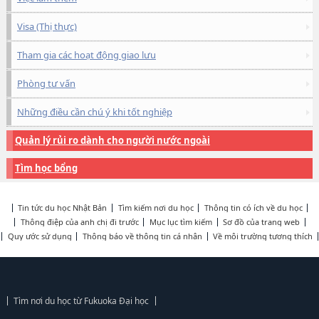
Visa (Thị thực)
Tham gia các hoạt động giao lưu
Phòng tư vấn
Những điều cần chú ý khi tốt nghiệp
Quản lý rủi ro dành cho người nước ngoài
Tìm học bổng
Tin tức du học Nhật Bản
Tìm kiếm nơi du học
Thông tin có ích về du học
Thông điệp của anh chị đi trước
Mục lục tìm kiếm
Sơ đồ của trang web
Quy ước sử dụng
Thông báo về thông tin cá nhân
Về môi trường tương thích
Tìm nơi du học từ Fukuoka Đại học