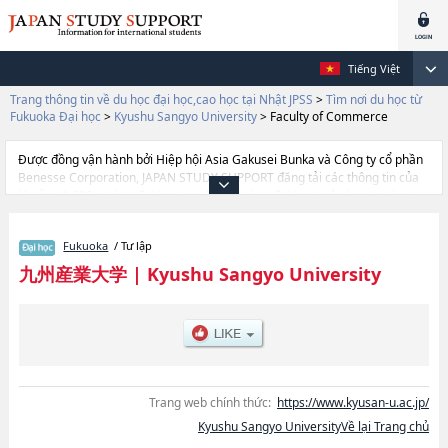
Tiếng Việt
Trang thông tin về du học đại học,cao học tại Nhật JPSS
>
Tìm nơi du học từ
Fukuoka Đại học
>
Kyushu Sangyo University
>
Faculty of Commerce
Được đồng vận hành bởi Hiệp hội Asia Gakusei Bunka và Công ty cổ phần
Benesse Corporation, JAPAN STUDY SUPPORT đăng tải các thông tin của
khoảng 1.300 trường đại học, cao học, trường đại học ngắn hạn, trường
chuyên môn đang tiếp nhận du học sinh.
Tại đây có đăng các thông tin chi tiết về Kyushu Sangyo University, và
Fukuoka
/ Tư lập
thông tin cần thiết dành cho du học sinh, như là về các Ngành
EconomicshoặcNgành Faculty of CommercehoặcNgành Faculty of Science
九州産業大学
|
Kyushu Sangyo University
and EngineeringhoặcNgành Fine ArtshoặcNgành International Studies
of CulturehoặcNgành Faculty of LifeSciencehoặcNgành Faculty of
Architecture and Civil EngineeringhoặcNgành Faculty of Human
ScienceshoặcNgành Faculty of Collaborative Regional Development,
thông tin về từng ngành học, thông tin liên quan đến thi tuyển như số
lượng tuyển sinh, số lượng trúng tuyển, cở sở trang thiết bị, hướng dẫn địa
điểm v.v...
Trang web chính thức:
https://www.kyusan-u.ac.jp/
Kyushu Sangyo UniversityVề lại Trang chủ