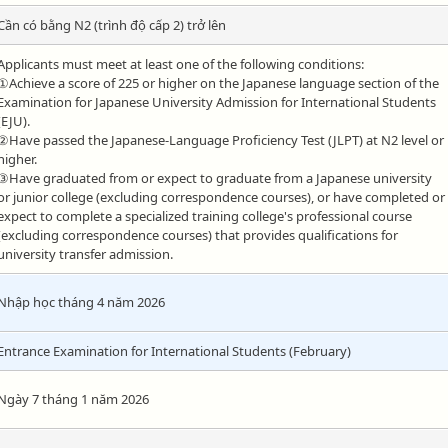
Cần có bằng N2 (trình độ cấp 2) trở lên
Applicants must meet at least one of the following conditions:
①Achieve a score of 225 or higher on the Japanese language section of the
Examination for Japanese University Admission for International Students
(EJU).
②Have passed the Japanese-Language Proficiency Test (JLPT) at N2 level or
higher.
③Have graduated from or expect to graduate from a Japanese university
or junior college (excluding correspondence courses), or have completed or
expect to complete a specialized training college's professional course
(excluding correspondence courses) that provides qualifications for
university transfer admission.
Nhập học tháng 4 năm 2026
Entrance Examination for International Students (February)
Ngày 7 tháng 1 năm 2026