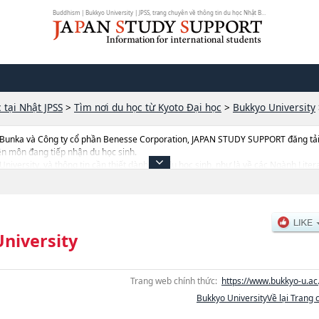
Buddhism | Bukkyo University | JPSS, trang chuyên về thông tin du học Nhật Bản
 tại Nhật JPSS
>
Tìm nơi du học từ Kyoto Đại học
>
Bukkyo University
 Bunka và Công ty cổ phần Benesse Corporation, JAPAN STUDY SUPPORT đăng tải c
ên môn đang tiếp nhận du học sinh.
yo University, và thông tin cần thiết dành cho du học sinh, như là về các Ngành 
storyhoặcNgành Buddhism, thông tin về từng ngành học, thông tin liên quan đến
điểm v.v...
niversity
Trang web chính thức:
https://www.bukkyo-u.ac.
Bukkyo UniversityVề lại Trang 