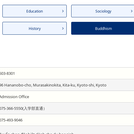
Education
Sociology
History
Buddhism
603-8301
96 Hananobo-cho, Murasakinokita, Kita-ku, Kyoto-shi, Kyoto
Admission Office
075-366-5550(入学部直通）
075-493-9046