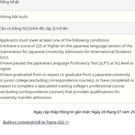
Tiếng Nhật
Không bắt buộc
Cần có bằng N2 (trình độ cấp 2) trở lên
Applicants must meet at least one of the following conditions:
①Achieve a score of 225 or higher on the Japanese language section of the
Examination for Japanese University Admission for International Students
(EJU).
②Have passed the Japanese-Language Proficiency Test (JLPT) at N2 level or
higher.
③Have graduated from or expect to graduate from a Japanese university
or junior college (excluding correspondence courses), or have completed or
expect to complete a specialized training college's professional course
(excluding correspondence courses) that provides qualifications for
university transfer admission.
Ngày cập nhập thông tin gần nhất: Ngày 28 tháng 07 năm 2
Bukkyo UniversityVề lại Trang chủ >>