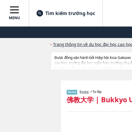
Tìm kiếm trường học
MENU
Trang thông tin về du học đại học,cao học
Được đồng vận hành bởi Hiệp hội Asia Gakusei
cao học, trường đại học ngắn hạn, trường chuy
Tại đây có đăng các thông tin chi tiết về Bukk
SociologyhoặcNgành Social WelfarehoặcNgành Hi
trúng tuyển, cở sở trang thiết bị, hướng dẫn địa 
Kyoto
/ Tư lập
佛教大学
|
Bukkyo U