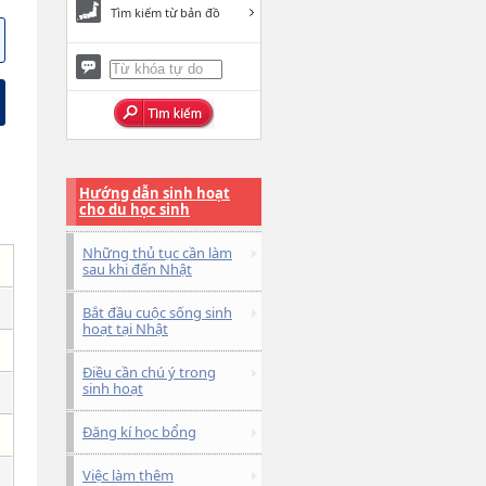
Tìm kiếm từ bản đồ
Hướng dẫn sinh hoạt
cho du học sinh
Những thủ tục cần làm
sau khi đến Nhật
Bắt đầu cuộc sống sinh
hoạt tại Nhật
Điều cần chú ý trong
sinh hoạt
Đăng kí học bổng
Việc làm thêm