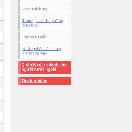
Visa (Thị thực)
Tham gia các hoạt động
giao lưu
Phòng tư vấn
Những điều cần chú ý
khi tốt nghiệp
Quản lý rủi ro dành cho
người nước ngoài
Tìm học bổng