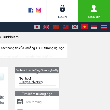
>
Buddhism
ác thông tin của khoảng 1.300 trường đại học,
LiteraturehoặcNgành EducationhoặcNgành
 thi tuyển như số lượng tuyển sinh, số lượng
[Đại học]
Bukkyo University
jp/
chủ