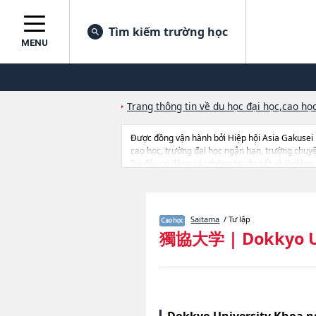
Tìm kiếm trường học
MENU
Trang thông tin về du học đại học,cao học
Được đồng vận hành bởi Hiệp hội Asia Gakusei
cao học, trường đại học ngắn hạn, trường chuy
Tại đây có đăng các thông tin chi tiết về Dokky
từng khoa nghiên cứu, thông tin liên quan đến th
Saitama
/ Tư lập
獨協大学
|
Dokkyo U