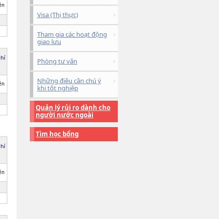
ên
Visa (Thị thực)
Tham gia các hoạt động
giao lưu
phí
Phòng tư vấn
Những điều cần chú ý
ên
khi tốt nghiệp
Quản lý rủi ro dành cho
người nước ngoài
Tìm học bổng
phí
ên