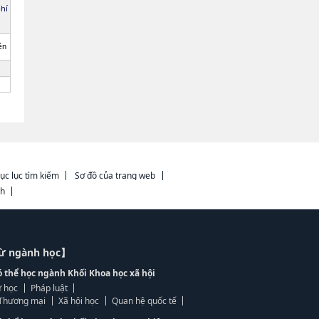
phí
ên
ục lục tìm kiếm
Sơ đồ của trang web
ch
từ ngành học】
ó thể học ngành Khối Khoa học xã hội
 học
Pháp luật
, Thương mại
Xã hội học
Quan hệ quốc tế