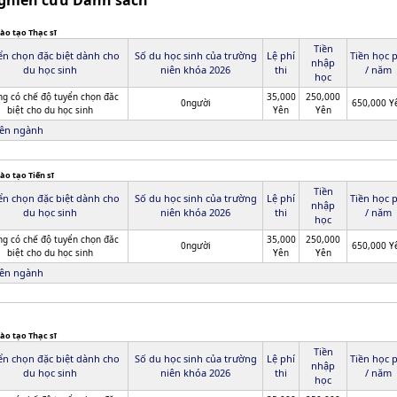
ghiên cứu Danh sách
ào tạo Thạc sĩ
Tiền
ển chọn đặc biệt dành cho
Số du học sinh của trường
Lệ phí
Tiền học 
nhập
du học sinh
niên khóa 2026
thi
/ năm
học
g có chế độ tuyển chọn đăc
35,000
250,000
0người
650,000 Y
biệt cho du học sinh
Yên
Yên
ên ngành
ào tạo Tiến sĩ
Tiền
ển chọn đặc biệt dành cho
Số du học sinh của trường
Lệ phí
Tiền học 
nhập
du học sinh
niên khóa 2026
thi
/ năm
học
g có chế độ tuyển chọn đăc
35,000
250,000
0người
650,000 Y
biệt cho du học sinh
Yên
Yên
ên ngành
ào tạo Thạc sĩ
Tiền
ển chọn đặc biệt dành cho
Số du học sinh của trường
Lệ phí
Tiền học 
nhập
du học sinh
niên khóa 2026
thi
/ năm
học