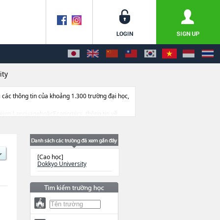
ity
ác thông tin của khoảng 1.300 trường đại học,
Foreign LanguagehoặcEconomics, thông tin về
 dẫn địa điểm v.v...
[Cao học]
Dokkyo University