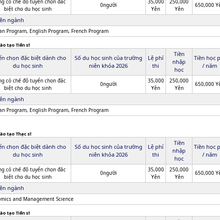
g có chế độ tuyển chọn đăc
35,000
250,000
0người
650,000 Y
biệt cho du học sinh
Yên
Yên
ên ngành
n Program, English Program, French Program
ào tạo Tiến sĩ
Tiền
ển chọn đặc biệt dành cho
Số du học sinh của trường
Lệ phí
Tiền học 
nhập
du học sinh
niên khóa 2026
thi
/ năm
học
g có chế độ tuyển chọn đăc
35,000
250,000
0người
650,000 Y
biệt cho du học sinh
Yên
Yên
ên ngành
n Program, English Program, French Program
ào tạo Thạc sĩ
Tiền
ển chọn đặc biệt dành cho
Số du học sinh của trường
Lệ phí
Tiền học 
nhập
du học sinh
niên khóa 2026
thi
/ năm
học
g có chế độ tuyển chọn đăc
35,000
250,000
0người
650,000 Y
biệt cho du học sinh
Yên
Yên
ên ngành
mics and Management Science
ào tạo Tiến sĩ