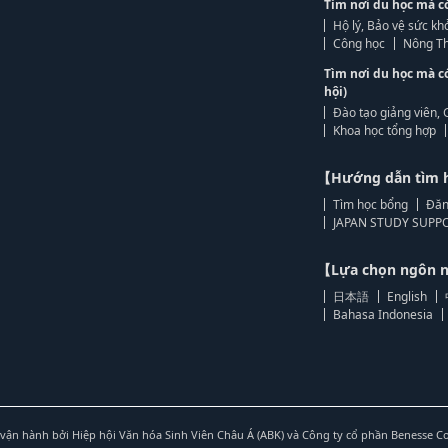
Tìm nơi du học mà c
Hộ lý, Bảo vệ sức kh
Công học
Nông Th
Tìm nơi du học mà c
hội)
Đào tạo giảng viên, 
Khoa học tổng hợp
【Hướng dẫn tìm 
Tìm học bổng
Đăn
JAPAN STUDY SUPPO
【Lựa chọn ngôn
日本語
English
Bahasa Indonesia
vận hành bởi Hiệp hội Văn hóa Sinh Viên Châu Á (ABK) và Công ty cổ phần Benesse C