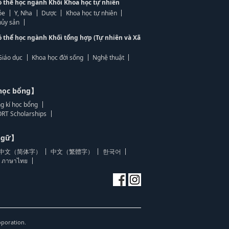
ó thể học ngành Khối Khoa học tự nhiên
ỏe
Y, Nha
Dược
Khoa học tự nhiên
ủy sản
ó thể học ngành Khối tổng hợp (Tự nhiên và Xã
Giáo dục
Khoa học đời sống
Nghệ thuật
học bổng】
g kí học bổng
RT Scholarships
 ngữ】
中文（简体字）
中文（繁體字）
한국어
ภาษาไทย
oporation.