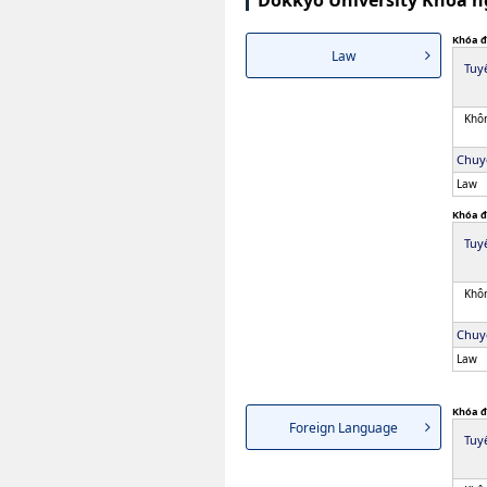
Dokkyo University Khoa n
Khóa đ
Law
Tuy
Khôn
Chuy
Law
Khóa đ
Tuy
Khôn
Chuy
Law
Khóa đ
Foreign Language
Tuy