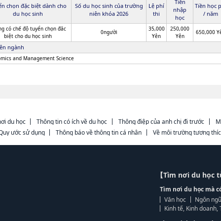
Tiền
ển chọn đặc biệt dành cho
Số du học sinh của trường
Lệ phí
Tiền học 
nhập
du học sinh
niên khóa 2026
thi
/ năm
học
g có chế độ tuyển chọn đăc
35,000
250,000
0người
650,000 Y
biệt cho du học sinh
Yên
Yên
ên ngành
mics and Management Science
ơi du học
Thông tin có ích về du học
Thông điệp của anh chị đi trước
M
Quy ước sử dụng
Thông báo về thông tin cá nhân
Về môi trường tương thí
【Tìm nơi du học 
Tìm nơi du học mà c
Văn học
Ngôn ngữ
Kinh tế, Kinh doanh