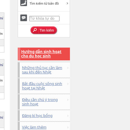
Tìm kiếm từ bản đồ
phí
ên
Hướng dẫn sinh hoạt
cho du học sinh
phí
Những thủ tục cần làm
sau khi đến Nhật
ên
Bắt đầu cuộc sống sinh
hoạt tại Nhật
Điều cần chú ý trong
sinh hoạt
Đăng kí học bổng
phí
Việc làm thêm