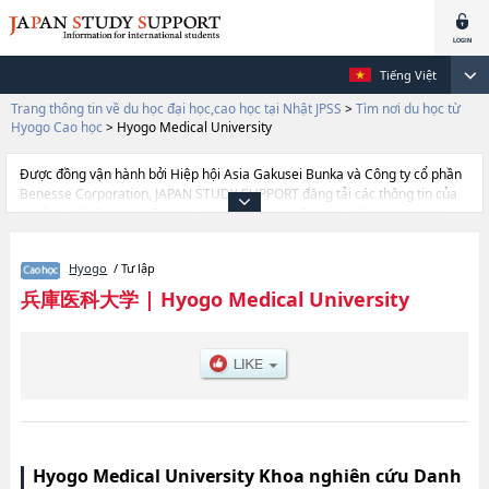
Tiếng Việt
Trang thông tin về du học đại học,cao học tại Nhật JPSS
>
Tìm nơi du học từ
Hyogo Cao học
>
Hyogo Medical University
Được đồng vận hành bởi Hiệp hội Asia Gakusei Bunka và Công ty cổ phần
Benesse Corporation, JAPAN STUDY SUPPORT đăng tải các thông tin của
khoảng 1.300 trường đại học, cao học, trường đại học ngắn hạn, trường
chuyên môn đang tiếp nhận du học sinh.
Tại đây có đăng các thông tin chi tiết về Hyogo Medical University, và
Hyogo
/ Tư lập
thông tin cần thiết dành cho du học sinh, như là về các Graduate School of
MedicinehoặcGraduate School of PharmacyhoặcGraduate School of
兵庫医科大学
|
Hyogo Medical University
NursinghoặcGraduate School of Rehabilitation Science, thông tin về từng
khoa nghiên cứu, thông tin liên quan đến thi tuyển như số lượng tuyển
sinh, số lượng trúng tuyển, cở sở trang thiết bị, hướng dẫn địa điểm v.v...
Hyogo Medical University Khoa nghiên cứu Danh