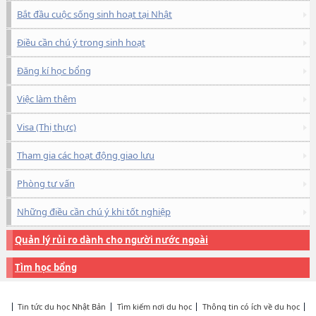
Bắt đầu cuộc sống sinh hoạt tại Nhật
Điều cần chú ý trong sinh hoạt
Đăng kí học bổng
Việc làm thêm
Visa (Thị thực)
Tham gia các hoạt động giao lưu
Phòng tư vấn
Những điều cần chú ý khi tốt nghiệp
Quản lý rủi ro dành cho người nước ngoài
Tìm học bổng
Tin tức du học Nhật Bản
Tìm kiếm nơi du học
Thông tin có ích về du học