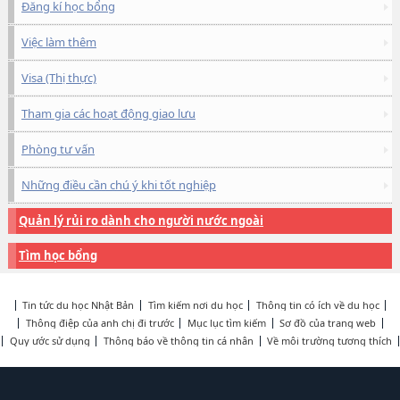
Đăng kí học bổng
Việc làm thêm
Visa (Thị thực)
Tham gia các hoạt động giao lưu
Phòng tư vấn
Những điều cần chú ý khi tốt nghiệp
Quản lý rủi ro dành cho người nước ngoài
Tìm học bổng
Tin tức du học Nhật Bản
Tìm kiếm nơi du học
Thông tin có ích về du học
Thông điệp của anh chị đi trước
Mục lục tìm kiếm
Sơ đồ của trang web
Quy ước sử dụng
Thông báo về thông tin cá nhân
Về môi trường tương thích