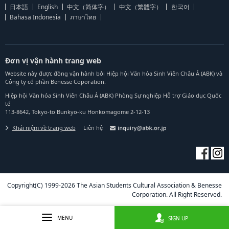
日本語
English
中文（简体字）
中文（繁體字）
한국어
Bahasa Indonesia
ภาษาไทย
Đơn vị vận hành trang web
Website này được đồng vận hành bởi Hiệp hội Văn hóa Sinh Viên Châu Á (ABK) và
Công ty cổ phần Benesse Coporation.
Hiệp hội Văn hóa Sinh Viên Châu Á (ABK) Phòng Sự nghiệp Hỗ trợ Giáo dục Quốc
tế
113-8642, Tokyo-to Bunkyo-ku Honkomagome 2-12-13
Khái niệm về trang web
Liên hệ
Copyright(C) 1999-2026 The Asian Students Cultural Association & Benesse
Corporation. All Right Reserved.
MENU
SIGN UP