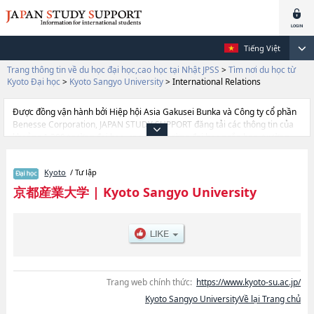
Tiếng Việt
Trang thông tin về du học đại học,cao học tại Nhật JPSS
>
Tìm nơi du học từ
Kyoto Đại học
>
Kyoto Sangyo University
>
International Relations
Được đồng vận hành bởi Hiệp hội Asia Gakusei Bunka và Công ty cổ phần
Benesse Corporation, JAPAN STUDY SUPPORT đăng tải các thông tin của
khoảng 1.300 trường đại học, cao học, trường đại học ngắn hạn, trường
chuyên môn đang tiếp nhận du học sinh.
Tại đây có đăng các thông tin chi tiết về Kyoto Sangyo University, và thông
Kyoto
/ Tư lập
tin cần thiết dành cho du học sinh, như là về các Ngành
EconomicshoặcNgành SciencehoặcNgành LawhoặcNgành Business
京都産業大学
|
Kyoto Sangyo University
AdministrationhoặcNgành Foreign StudieshoặcNgành Life
ScienceshoặcNgành Cultural StudieshoặcNgành Information Science and
EngineeringhoặcNgành SociologyhoặcNgành International
RelationshoặcNgành Interfaculty Program in Entrepreneurship
(Scheduled to start in April 2026), thông tin về từng ngành học, thông tin
liên quan đến thi tuyển như số lượng tuyển sinh, số lượng trúng tuyển, cở
sở trang thiết bị, hướng dẫn địa điểm v.v...
Trang web chính thức:
https://www.kyoto-su.ac.jp/
Kyoto Sangyo UniversityVề lại Trang chủ