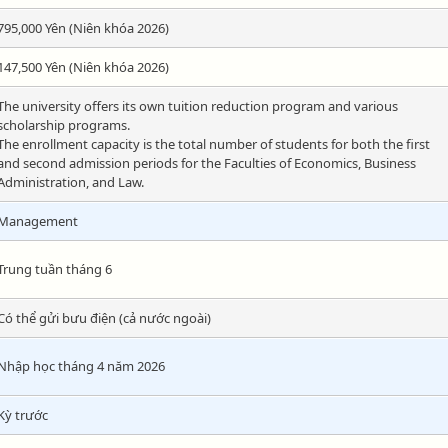
795,000 Yên (Niên khóa 2026)
147,500 Yên (Niên khóa 2026)
The university offers its own tuition reduction program and various
scholarship programs.
The enrollment capacity is the total number of students for both the first
and second admission periods for the Faculties of Economics, Business
Administration, and Law.
Management
Trung tuần tháng 6
Có thể gửi bưu điện (cả nước ngoài)
Nhập học tháng 4 năm 2026
Kỳ trước