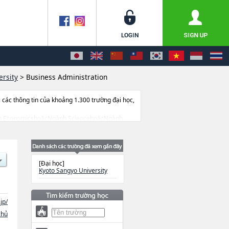
ersity
>
Business Administration
ác thông tin của khoảng 1.300 trường đại học,
c Ngành EconomicshoặcNgành SciencehoặcNgành
ành Information Science and
d to start in April 2026), thông tin về từng
m v.v...
[Đại học]
Kyoto Sangyo University
jp/
chủ