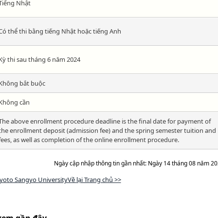
Tiếng Nhật
Có thể thi bằng tiếng Nhật hoặc tiếng Anh
Kỳ thi sau tháng 6 năm 2024
Không bắt buộc
Không cần
The above enrollment procedure deadline is the final date for payment of
the enrollment deposit (admission fee) and the spring semester tuition and
fees, as well as completion of the online enrollment procedure.
Ngày cập nhập thông tin gần nhất: Ngày 14 tháng 08 năm 2
yoto Sangyo UniversityVề lại Trang chủ >>
xem gần đây