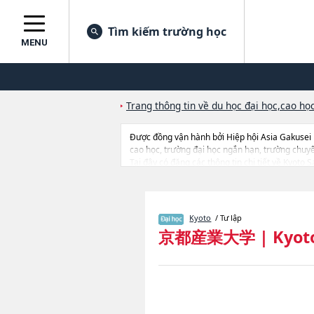
Tìm kiếm trường học
MENU
Trang thông tin về du học đại học,cao học
Được đồng vận hành bởi Hiệp hội Asia Gakusei
cao học, trường đại học ngắn hạn, trường chuy
Tại đây có đăng các thông tin chi tiết về Kyot
LawhoặcNgành Business AdministrationhoặcNgà
EngineeringhoặcNgành SociologyhoặcNgành Inter
ngành học, thông tin liên quan đến thi tuyển như
Kyoto
/ Tư lập
京都産業大学
|
Kyot