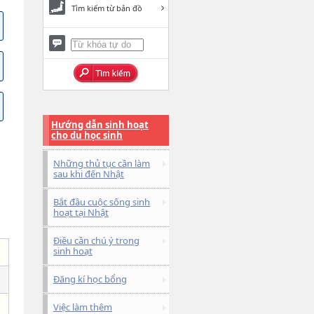
Tìm kiếm từ bản đồ
Hướng dẫn sinh hoạt
cho du học sinh
Những thủ tục cần làm
sau khi đến Nhật
Bắt đầu cuộc sống sinh
hoạt tại Nhật
Điều cần chú ý trong
sinh hoạt
Đăng kí học bổng
Việc làm thêm