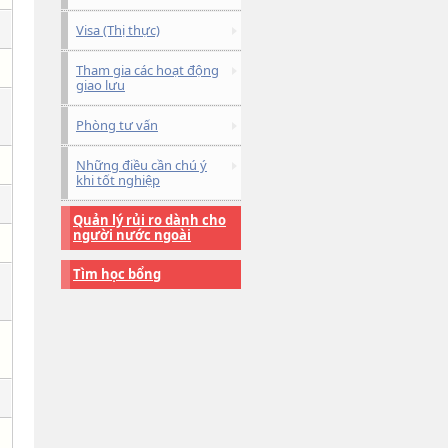
Visa (Thị thực)
Tham gia các hoạt động
giao lưu
Phòng tư vấn
Những điều cần chú ý
khi tốt nghiệp
Quản lý rủi ro dành cho
người nước ngoài
Tìm học bổng