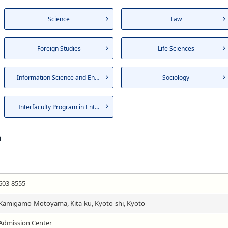
Science
Law
Foreign Studies
Life Sciences
Information Science and Eng...
Sociology
Interfaculty Program in Ent...
n
603-8555
Kamigamo-Motoyama, Kita-ku, Kyoto-shi, Kyoto
Admission Center