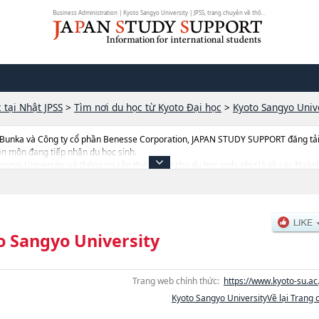
Business Administration | Kyoto Sangyo University | JPSS, trang chuyên về thô...
 tại Nhật JPSS
>
Tìm nơi du học từ Kyoto Đại học
>
Kyoto Sangyo Univ
 Bunka và Công ty cổ phần Benesse Corporation, JAPAN STUDY SUPPORT đăng tải c
ên môn đang tiếp nhận du học sinh.
o Sangyo University, và thông tin cần thiết dành cho du học sinh, như là về cá
nh Foreign StudieshoặcNgành Life ScienceshoặcNgành Cultural StudieshoặcNg
national RelationshoặcNgành Interfaculty Program in Entrepreneurship (Schedule
 số lượng tuyển sinh, số lượng trúng tuyển, cở sở trang thiết bị, hướng dẫn địa điể
o Sangyo University
Trang web chính thức:
https://www.kyoto-su.ac.
Kyoto Sangyo UniversityVề lại Trang 