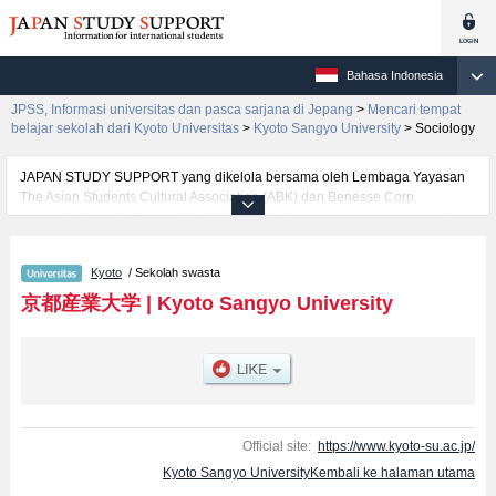
Bahasa Indonesia
JPSS, Informasi universitas dan pasca sarjana di Jepang
>
Mencari tempat
belajar sekolah dari Kyoto Universitas
>
Kyoto Sangyo University
>
Sociology
JAPAN STUDY SUPPORT yang dikelola bersama oleh Lembaga Yayasan
The Asian Students Cultural Association (ABK) dan Benesse Corp.
menyediakan informasi sekitar 1300 universitas, pascasarjana, universitas
yunior, akademi kejuruan yang siap menerima mahasiswa(i) mancanegara.
Tersedia informasi rinci mengenai Kyoto Sangyo University, mencakup
Kyoto
/ Sekolah swasta
informasi per fakultas seperti Fakultas EconomicsatauFakultas
ScienceatauFakultas LawatauFakultas Business
京都産業大学
|
Kyoto Sangyo University
AdministrationatauFakultas Foreign StudiesatauFakultas Life
SciencesatauFakultas Cultural StudiesatauFakultas Information Science
and EngineeringatauFakultas SociologyatauFakultas International
RelationsatauFakultas Interfaculty Program in Entrepreneurship (Scheduled
to start in April 2026), serta berbagai informasi yang berguna bagi
mahasiswa(i) mancanegara seperti kuota untuk jumlah pendaftar dan
jumlah kelulusan ujian masuk mahasiswa(i) mancanegara, informasi
Official site:
https://www.kyoto-su.ac.jp/
mengenai ujian masuk, prasarana kampus, akses jalan, dan lainnya.
Kyoto Sangyo UniversityKembali ke halaman utama
Silakan memanfaatkannya.