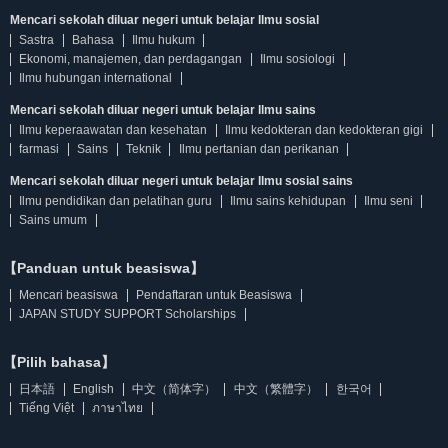
Mencari sekolah diluar negeri untuk belajar Ilmu sosial
Sastra
Bahasa
Ilmu hukum
Ekonomi, manajemen, dan perdagangan
Ilmu sosiologi
Ilmu hubungan international
Mencari sekolah diluar negeri untuk belajar Ilmu sains
Ilmu keperaawatan dan kesehatan
Ilmu kedokteran dan kedokteran gigi
farmasi
Sains
Teknik
Ilmu pertanian dan perikanan
Mencari sekolah diluar negeri untuk belajar Ilmu sosial sains
Ilmu pendidikan dan pelatihan guru
Ilmu sains kehidupan
Ilmu seni
Sains umum
【Panduan untuk beasiswa】
Mencari beasiswa
Pendaftaran untuk Beasiswa
JAPAN STUDY SUPPORT Scholarships
【Pilih bahasa】
日本語
English
中文（简体字）
中文（繁體字）
한국어
Tiếng Việt
ภาษาไทย