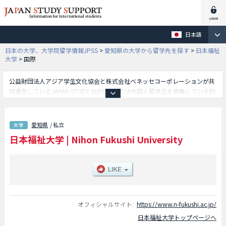
日本語
日本の大学、大学院留学情報JPSS
>
愛知県の大学から留学先を探す
>
日本福祉
大学
>
国際
公益財団法人アジア学生文化協会と株式会社ベネッセコーポレーションが共
同運営しているJAPAN STUDY SUPPORTでは外国人留学生を募集している約
1,300校の大学・大学院・短大・専門学校情報を掲載しています。
こちらでは日本福祉大学に関する詳細情報を記載しており、社会福祉学部や
経済学部や工学部や国際学部や教育・心理学部やスポーツ科学部や健康科学
愛知県
/ 私立
部や総合政策（2027年4月開設）学部等、学部別情報や、募集定員や合格者
日本福祉大学
|
Nihon Fukushi University
数など入試情報、施設案内、アクセスなど外国人留学生に必要な情報を掲載
しているので是非ご利用ください。
オフィシャルサイト:
https://www.n-fukushi.ac.jp/
日本福祉大学トップページへ