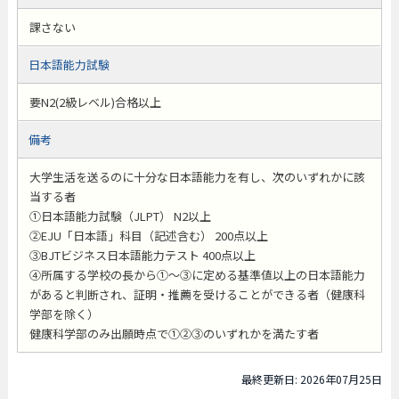
課さない
日本語能力試験
要N2(2級レベル)合格以上
備考
大学生活を送るのに十分な日本語能力を有し、次のいずれかに該
当する者
①日本語能力試験（JLPT） N2以上
②EJU「日本語」科目（記述含む） 200点以上
③BJTビジネス日本語能力テスト 400点以上
④所属する学校の長から①～③に定める基準値以上の日本語能力
があると判断され、証明・推薦を受けることができる者（健康科
学部を除く）
健康科学部のみ出願時点で①②③のいずれかを満たす者
最終更新日: 2026年07月25日