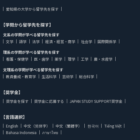
愛知県の大学から留学先を探す
【学問から留学先を探す】
文系の学問が学べる留学先を探す
文学
語学
法学
経済・経営・商学
社会学
国際関係学
理系の学問が学べる留学先を探す
看護・保健学
医・歯学
薬学
理学
工学
農・水産学
文理系の学問が学べる留学先を探す
教員養成・教育学
生活科学
芸術学
総合科学
【奨学金】
奨学金を探す
奨学金に応募する
JAPAN STUDY SUPPORT奨学金
【言語選択】
English
中文（简体字）
中文（繁體字）
한국어
Tiếng Việt
Bahasa Indonesia
ภาษาไทย