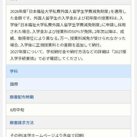
2026年度｢日本福祉大学私費外国人留学生学費減免制度｣を適用し
た金額です。外国人留学生の入学金および初年度の授業料は､入
学後｢日本福祉大学私費外国人留学生学費減免制度｣に申請し採用
された場合､入学金および授業料の50％が免除｡2年次以降は、成
績、取得単位により異なる｡万一､授業料減免が受けられなかった
場合､入学後に正規授業料との差額を追加して納付。
2027年度について、学校納付金や納付方法などの詳細は『2027度
入学手続要項』で必ず確認してください｡
学科
国際
願書配布時期
6月中旬
願書請求方法
その他(本学ホームページより各自で印刷)