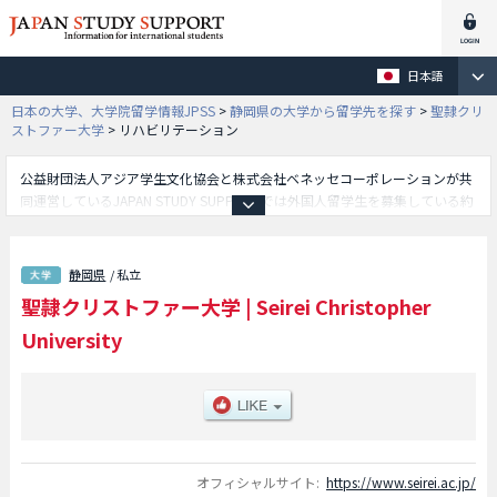
日本語
日本の大学、大学院留学情報JPSS
>
静岡県の大学から留学先を探す
>
聖隷クリ
ストファー大学
>
リハビリテーション
公益財団法人アジア学生文化協会と株式会社ベネッセコーポレーションが共
同運営しているJAPAN STUDY SUPPORTでは外国人留学生を募集している約
1,300校の大学・大学院・短大・専門学校情報を掲載しています。
こちらでは聖隷クリストファー大学に関する詳細情報を記載しており、看護
学部や社会福祉学部やリハビリテーション学部や国際教育学部等、学部別情
静岡県
/ 私立
報や、募集定員や合格者数など入試情報、施設案内、アクセスなど外国人留
聖隷クリストファー大学
|
Seirei Christopher
学生に必要な情報を掲載しているので是非ご利用ください。
University
オフィシャルサイト:
https://www.seirei.ac.jp/