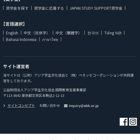
奨学金を探す
奨学金に応募する
JAPAN STUDY SUPPORT奨学金
【言語選択】
English
中文（简体字）
中文（繁體字）
한국어
Tiếng Việt
Bahasa Indonesia
ภาษาไทย
サイト運営者
当サイトは（公財）アジア学生文化協会と（株）ベネッセコーポレーションが共同運
営をしております。
公益財団法人アジア学生文化協会 国際教育支援事業部
〒113-8642 東京都文京区本駒込2-12-13
サイトコンセプト
お問い合わせ