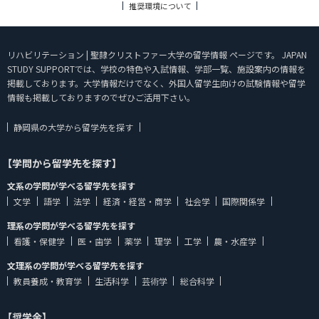
推奨環境について
リハビリテーション | 聖隷クリストファー大学の留学情報 ページです。 JAPAN
STUDY SUPPORTでは、学校の特色や入試情報、学部一覧、施設案内の情報を
掲載しております。大学情報だけでなく、外国人留学生向けの試験情報や留学
情報も掲載しておりますのでぜひご活用下さい。
静岡県の大学から留学先を探す
【学問から留学先を探す】
文系の学問が学べる留学先を探す
文学
語学
法学
経済・経営・商学
社会学
国際関係学
理系の学問が学べる留学先を探す
看護・保健学
医・歯学
薬学
理学
工学
農・水産学
文理系の学問が学べる留学先を探す
教員養成・教育学
生活科学
芸術学
総合科学
【奨学金】