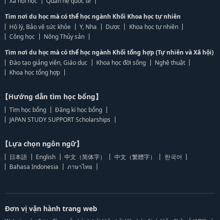
Xã hội học
Quan hệ quốc tế
Tìm nơi du học mà có thể học ngành Khối Khoa học tự nhiên
Hộ lý, Bảo vệ sức khỏe
Y, Nha
Dược
Khoa học tự nhiên
Công học
Nông Thủy sản
Tìm nơi du học mà có thể học ngành Khối tổng hợp (Tự nhiên và Xã hội)
Đào tạo giảng viên, Giáo dục
Khoa học đời sống
Nghệ thuật
Khoa học tổng hợp
【Hướng dẫn tìm học bổng】
Tìm học bổng
Đăng kí học bổng
JAPAN STUDY SUPPORT Scholarships
【Lựa chọn ngôn ngữ】
日本語
English
中文（简体字）
中文（繁體字）
한국어
Bahasa Indonesia
ภาษาไทย
Đơn vị vận hành trang web