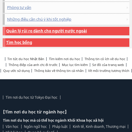
Phòng tư vấn
Những điều cần chú ý khi tốt nghiệp
Quản lý rủi ro dành cho người nước ngoài
Tìm học bổng
Tin tức du học Nhật Bản
Tìm kiếm nơi du học
Thông tin có ích về du học
Thông điệp của anh chị đi trước
Mục lục tìm kiếm
Sơ đồ của trang web
Quy ước sử dụng
Thông báo về thông tin cá nhân
Về môi trường tương thích
Tìm nơi du học từ Tokyo Đại học
【Tìm nơi du học từ ngành học】
Tìm nơi du học mà có thể học ngành Khối Khoa học xã hội
Văn học
Ngôn ngữ học
Pháp luật
Kinh tế, Kinh doanh, Thương mại