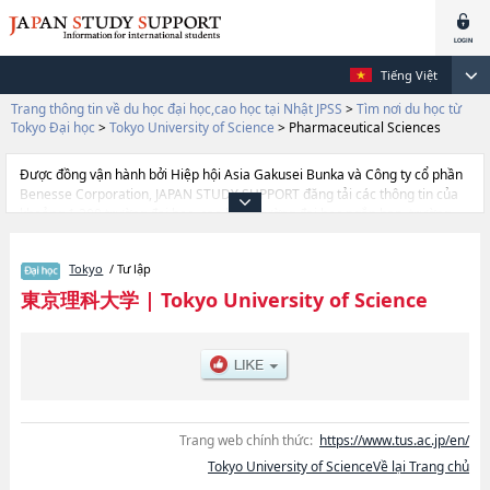
Tiếng Việt
Trang thông tin về du học đại học,cao học tại Nhật JPSS
>
Tìm nơi du học từ
Tokyo Đại học
>
Tokyo University of Science
>
Pharmaceutical Sciences
Được đồng vận hành bởi Hiệp hội Asia Gakusei Bunka và Công ty cổ phần
Benesse Corporation, JAPAN STUDY SUPPORT đăng tải các thông tin của
khoảng 1.300 trường đại học, cao học, trường đại học ngắn hạn, trường
chuyên môn đang tiếp nhận du học sinh.
Tại đây có đăng các thông tin chi tiết về Tokyo University of Science, và
Tokyo
/ Tư lập
thông tin cần thiết dành cho du học sinh, như là về các Ngành Science
Division 1hoặcNgành Pharmaceutical ScienceshoặcNgành
東京理科大学
|
Tokyo University of Science
EngineeringhoặcNgành Science and TechnologyhoặcNgành Faculty of
Advanced EngineeringhoặcNgành ManagementhoặcNgành Information
Science and Technology, thông tin về từng ngành học, thông tin liên quan
đến thi tuyển như số lượng tuyển sinh, số lượng trúng tuyển, cở sở trang
thiết bị, hướng dẫn địa điểm v.v...
Trang web chính thức:
https://www.tus.ac.jp/en/
Tokyo University of ScienceVề lại Trang chủ