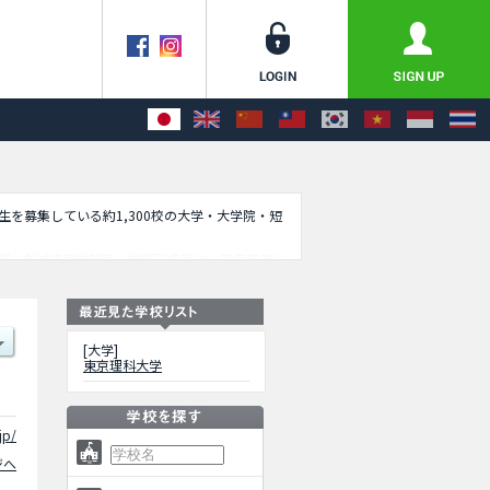
学生を募集している約1,300校の大学・大学院・短
部や創域情報学部等、学部別情報や、募集定員や
[大学]
東京理科大学
jp/
ジへ