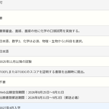
可
要
書類審査、面接、面接の他に化学の口頭試問を実施する。
日本語、数学2、化学は必須、物理・生物から1科目を選択。
日本語
2025年11月以降の試験
TOEFLまたはTOEICのスコアを証明する書類を出願時に提出。
不要
Web出願登録期間：2026年8月25日～8月31日
出願書類郵送期間：2026年8月31日～9月2日（郵送必着）
2027年4月入学