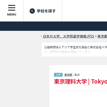
学校を探す
MENU
日本の大学、大学院留学情報JPSS
>
東京
公益財団法人アジア学生文化協会と株式会社ベネッセ
大・専門学校情報を掲載しています。
こちらでは東京理科大学に関する詳細情報を記
合格者数など入試情報、施設案内、アクセスな
東京都
/ 私立
東京理科大学
|
Tokyo