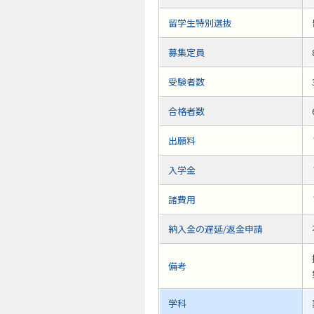
留学生特別選抜
募集定員
受験者数
合格者数
出願料
入学金
諸費用
納入金の遅延/返金申請
備考
学科