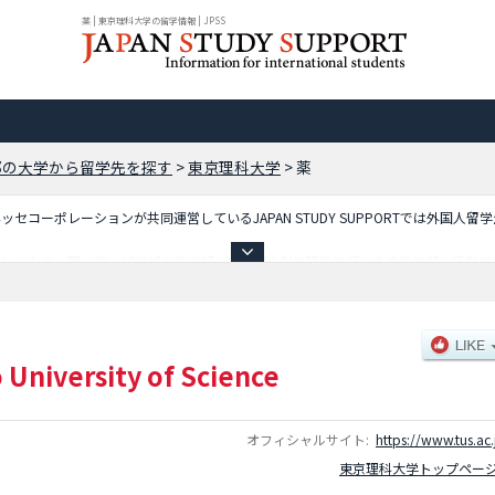
薬 | 東京理科大学の留学情報 | JPSS
都の大学から留学先を探す
>
東京理科大学
>
薬
コーポレーションが共同運営しているJAPAN STUDY SUPPORTでは外国人留
載しており、理 第一部学部や薬学部や工学部や創域理工学部や先進工学部や経営学
ど外国人留学生に必要な情報を掲載しているので是非ご利用ください。
 University of Science
オフィシャルサイト:
https://www.tus.ac.
東京理科大学トップペー