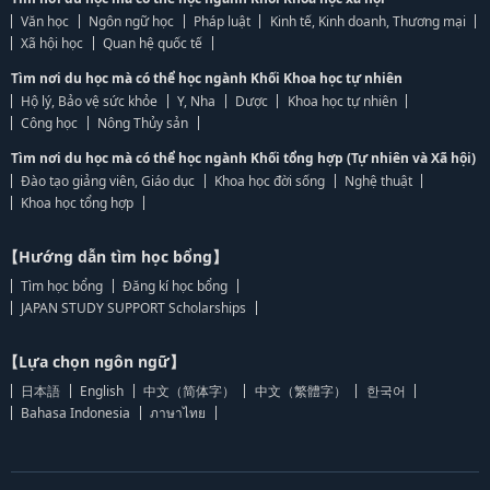
Văn học
Ngôn ngữ học
Pháp luật
Kinh tế, Kinh doanh, Thương mại
Xã hội học
Quan hệ quốc tế
Tìm nơi du học mà có thể học ngành Khối Khoa học tự nhiên
Hộ lý, Bảo vệ sức khỏe
Y, Nha
Dược
Khoa học tự nhiên
Công học
Nông Thủy sản
Tìm nơi du học mà có thể học ngành Khối tổng hợp (Tự nhiên và Xã hội)
Đào tạo giảng viên, Giáo dục
Khoa học đời sống
Nghệ thuật
Khoa học tổng hợp
【Hướng dẫn tìm học bổng】
Tìm học bổng
Đăng kí học bổng
JAPAN STUDY SUPPORT Scholarships
【Lựa chọn ngôn ngữ】
日本語
English
中文（简体字）
中文（繁體字）
한국어
Bahasa Indonesia
ภาษาไทย