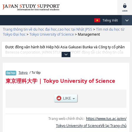
Tiếng Việt
Trang thông tin về du học đại học,cao học tại Nhật JPSS
>
Tìm nơi du học từ
Tokyo Đại học
>
Tokyo University of Science
>
Management
Được đồng vận hành bởi Hiệp hội Asia Gakusei Bunka và Công ty cổ phần
Benesse Corporation, JAPAN STUDY SUPPORT đăng tải các thông tin của
khoảng 1.300 trường đại học, cao học, trường đại học ngắn hạn, trường
chuyên môn đang tiếp nhận du học sinh.
Tại đây có đăng các thông tin chi tiết về Tokyo University of Science, và
Tokyo
/ Tư lập
thông tin cần thiết dành cho du học sinh, như là về các Ngành Science
Division 1hoặcNgành Pharmaceutical ScienceshoặcNgành
東京理科大学
|
Tokyo University of Science
EngineeringhoặcNgành Science and TechnologyhoặcNgành Faculty of
Advanced EngineeringhoặcNgành ManagementhoặcNgành Information
Science and Technology, thông tin về từng ngành học, thông tin liên quan
đến thi tuyển như số lượng tuyển sinh, số lượng trúng tuyển, cở sở trang
thiết bị, hướng dẫn địa điểm v.v...
Trang web chính thức:
https://www.tus.ac.jp/en/
Tokyo University of ScienceVề lại Trang chủ