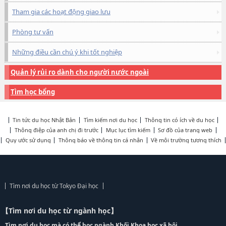
Tham gia các hoạt động giao lưu
Phòng tư vấn
Những điều cần chú ý khi tốt nghiệp
Quản lý rủi ro dành cho người nước ngoài
Tìm học bổng
Tin tức du học Nhật Bản
Tìm kiếm nơi du học
Thông tin có ích về du học
Thông điệp của anh chị đi trước
Mục lục tìm kiếm
Sơ đồ của trang web
Quy ước sử dụng
Thông báo về thông tin cá nhân
Về môi trường tương thích
Tìm nơi du học từ Tokyo Đại học
【Tìm nơi du học từ ngành học】
Tìm nơi du học mà có thể học ngành Khối Khoa học xã hội