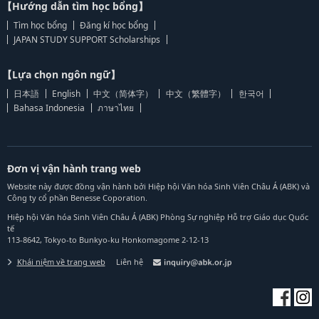
【Hướng dẫn tìm học bổng】
Tìm học bổng
Đăng kí học bổng
JAPAN STUDY SUPPORT Scholarships
【Lựa chọn ngôn ngữ】
日本語
English
中文（简体字）
中文（繁體字）
한국어
Bahasa Indonesia
ภาษาไทย
Đơn vị vận hành trang web
Website này được đồng vận hành bởi Hiệp hội Văn hóa Sinh Viên Châu Á (ABK) và
Công ty cổ phần Benesse Coporation.
Hiệp hội Văn hóa Sinh Viên Châu Á (ABK) Phòng Sự nghiệp Hỗ trợ Giáo dục Quốc
tế
113-8642, Tokyo-to Bunkyo-ku Honkomagome 2-12-13
Khái niệm về trang web
Liên hệ