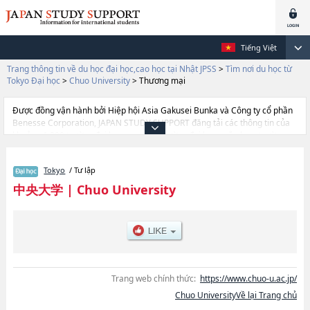
Tiếng Việt
Trang thông tin về du học đại học,cao học tại Nhật JPSS
>
Tìm nơi du học từ
Tokyo Đại học
>
Chuo University
>
Thương mại
Được đồng vận hành bởi Hiệp hội Asia Gakusei Bunka và Công ty cổ phần
Benesse Corporation, JAPAN STUDY SUPPORT đăng tải các thông tin của
khoảng 1.300 trường đại học, cao học, trường đại học ngắn hạn, trường
chuyên môn đang tiếp nhận du học sinh.
Tại đây có đăng các thông tin chi tiết về Chuo University, và thông tin cần
Tokyo
/ Tư lập
thiết dành cho du học sinh, như là về các Ngành LuậthoặcNgành Kinh
tếhoặcNgành Thương mạihoặcNgành Văn họchoặcNgành Chính sách tổng
中央大学
|
Chuo University
hợphoặcNgành Kinh doanh quốc tếhoặcNgành Global
InformaticshoặcNgành Kỹ thuật cơ bảnhoặcNgành Khoa học xã hội và kỹ
thuậthoặcNgành Khoa học và Công nghệ tiên tiến, thông tin về từng ngành
học, thông tin liên quan đến thi tuyển như số lượng tuyển sinh, số lượng
trúng tuyển, cở sở trang thiết bị, hướng dẫn địa điểm v.v...
Trang web chính thức:
https://www.chuo-u.ac.jp/
Chuo UniversityVề lại Trang chủ