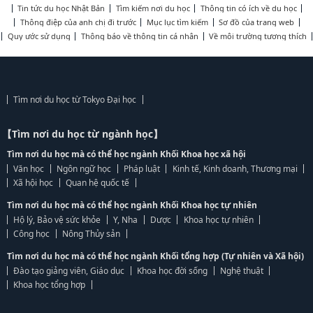
Tin tức du học Nhật Bản
Tìm kiếm nơi du học
Thông tin có ích về du học
Thông điệp của anh chị đi trước
Mục lục tìm kiếm
Sơ đồ của trang web
Quy ước sử dụng
Thông báo về thông tin cá nhân
Về môi trường tương thích
Tìm nơi du học từ Tokyo Đại học
【Tìm nơi du học từ ngành học】
Tìm nơi du học mà có thể học ngành Khối Khoa học xã hội
Văn học
Ngôn ngữ học
Pháp luật
Kinh tế, Kinh doanh, Thương mại
Xã hội học
Quan hệ quốc tế
Tìm nơi du học mà có thể học ngành Khối Khoa học tự nhiên
Hộ lý, Bảo vệ sức khỏe
Y, Nha
Dược
Khoa học tự nhiên
Công học
Nông Thủy sản
Tìm nơi du học mà có thể học ngành Khối tổng hợp (Tự nhiên và Xã hội)
Đào tạo giảng viên, Giáo dục
Khoa học đời sống
Nghệ thuật
Khoa học tổng hợp