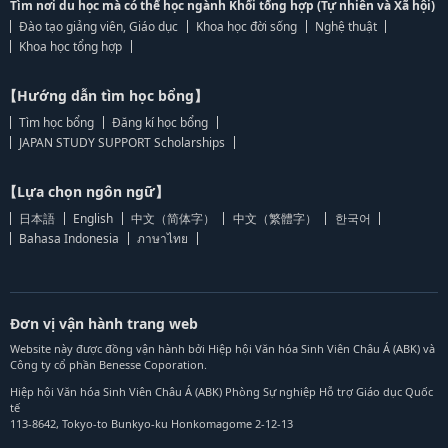
Tìm nơi du học mà có thể học ngành Khối tổng hợp (Tự nhiên và Xã hội)
Đào tạo giảng viên, Giáo dục
Khoa học đời sống
Nghệ thuật
Khoa học tổng hợp
【Hướng dẫn tìm học bổng】
Tìm học bổng
Đăng kí học bổng
JAPAN STUDY SUPPORT Scholarships
【Lựa chọn ngôn ngữ】
日本語
English
中文（简体字）
中文（繁體字）
한국어
Bahasa Indonesia
ภาษาไทย
Đơn vị vận hành trang web
Website này được đồng vận hành bởi Hiệp hội Văn hóa Sinh Viên Châu Á (ABK) và
Công ty cổ phần Benesse Coporation.
Hiệp hội Văn hóa Sinh Viên Châu Á (ABK) Phòng Sự nghiệp Hỗ trợ Giáo dục Quốc
tế
113-8642, Tokyo-to Bunkyo-ku Honkomagome 2-12-13