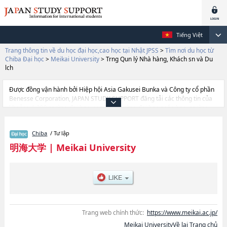
Tiếng Việt
Trang thông tin về du học đại học,cao học tại Nhật JPSS
>
Tìm nơi du học từ
Chiba Đại học
>
Meikai University
>
Trng Qun lý Nhà hàng, Khách sn và Du
lch
Được đồng vận hành bởi Hiệp hội Asia Gakusei Bunka và Công ty cổ phần
Benesse Corporation, JAPAN STUDY SUPPORT đăng tải các thông tin của
khoảng 1.300 trường đại học, cao học, trường đại học ngắn hạn, trường
chuyên môn đang tiếp nhận du học sinh.
Tại đây có đăng các thông tin chi tiết về Meikai University, và thông tin cần
Chiba
/ Tư lập
thiết dành cho du học sinh, như là về các Ngành DentistryhoặcNgành
Khoa Van hóa và Ngôn nghoặcNgành Khoa Kinh thoặcNgành Khoa Khoa
明海大学
|
Meikai University
hc Bt ng snhoặcNgành Trng Qun lý Nhà hàng, Khách sn và Du lch, thông
tin về từng ngành học, thông tin liên quan đến thi tuyển như số lượng
tuyển sinh, số lượng trúng tuyển, cở sở trang thiết bị, hướng dẫn địa điểm
v.v...
Trang web chính thức:
https://www.meikai.ac.jp/
Meikai UniversityVề lại Trang chủ