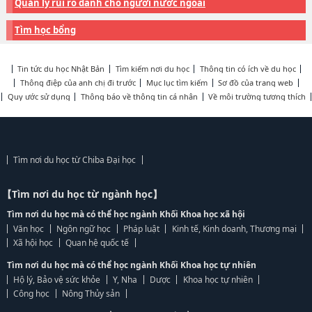
Quản lý rủi ro dành cho người nước ngoài
Tìm học bổng
Tin tức du học Nhật Bản
Tìm kiếm nơi du học
Thông tin có ích về du học
Thông điệp của anh chị đi trước
Mục lục tìm kiếm
Sơ đồ của trang web
Quy ước sử dụng
Thông báo về thông tin cá nhân
Về môi trường tương thích
Tìm nơi du học từ Chiba Đại học
【Tìm nơi du học từ ngành học】
Tìm nơi du học mà có thể học ngành Khối Khoa học xã hội
Văn học
Ngôn ngữ học
Pháp luật
Kinh tế, Kinh doanh, Thương mại
Xã hội học
Quan hệ quốc tế
Tìm nơi du học mà có thể học ngành Khối Khoa học tự nhiên
Hộ lý, Bảo vệ sức khỏe
Y, Nha
Dược
Khoa học tự nhiên
Công học
Nông Thủy sản