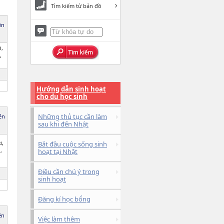
Tìm kiếm từ bản đồ
ên
i,
,
Hướng dẫn sinh hoạt
cho du học sinh
Những thủ tục cần làm
iên
sau khi đến Nhật
i,
Bắt đầu cuộc sống sinh
,
hoạt tại Nhật
a
Điều cần chú ý trong
sinh hoạt
Đăng kí học bổng
ên
Việc làm thêm