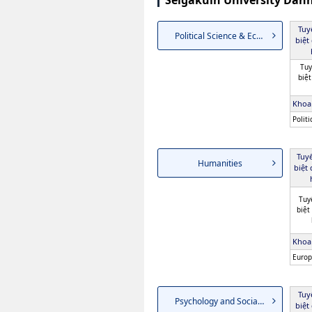
Seigakuin University Dan
Tuy
Political Science & Eco...
biệt
Tuy
biệt
Khoa
Polit
Tuy
Humanities
biệt
Tuy
biệt
Khoa
Europ
Tuy
Psychology and Social Welfare
biệt