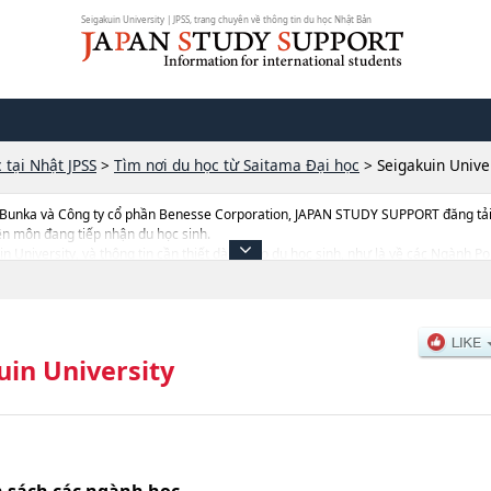
Seigakuin University | JPSS, trang chuyên về thông tin du học Nhật Bản
 tại Nhật JPSS
>
Tìm nơi du học từ Saitama Đại học
>
Seigakuin Unive
 Bunka và Công ty cổ phần Benesse Corporation, JAPAN STUDY SUPPORT đăng tải c
ên môn đang tiếp nhận du học sinh.
kuin University, và thông tin cần thiết dành cho du học sinh, như là về các Ngành
are, thông tin về từng ngành học, thông tin liên quan đến thi tuyển như số lượng
uin University