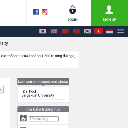
rsity
ác thông tin của khoảng 1.300 trường đại học,
 Political Science & EconomicshoặcNgành
 tuyển sinh, số lượng trúng tuyển, cở sở trang
[Đại học]
Seigakuin University