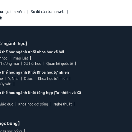
ục lục tìm kiếm
Sơ đồ của trang web
ch
từ ngành học】
ó thể học ngành Khối Khoa học xã hội
 học
Pháp luật
, Thương mại
Xã hội học
Quan hệ quốc tế
ó thể học ngành Khối Khoa học tự nhiên
ỏe
Y, Nha
Dược
Khoa học tự nhiên
ủy sản
ó thể học ngành Khối tổng hợp (Tự nhiên và Xã
Giáo dục
Khoa học đời sống
Nghệ thuật
học bổng】
g kí học bổng