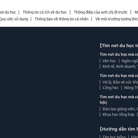
ơi du học
Thông tin có ích về du học
Thông điệp của anh chị đi trước
M
Quy ước sử dụng
Thông báo về thông tin cá nhân
Về môi trường tương thí
【Tìm nơi du học 
Tìm nơi du học mà c
Văn học
Ngôn ngữ
Kinh tế, Kinh doanh
Tìm nơi du học mà c
Hộ lý, Bảo vệ sức kh
Công học
Nông Th
Tìm nơi du học mà c
hội)
Đào tạo giảng viên, 
Khoa học tổng hợp
【Hướng dẫn tìm 
Tìm học bổng
Đăn