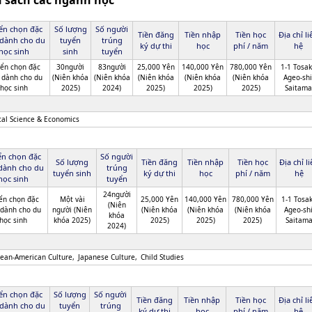
h sách các ngành học
ển chọn đặc
Số lượng
Số người
Tiền đăng
Tiền nhập
Tiền học
Địa chỉ li
 dành cho du
tuyển
trúng
ký dự thi
học
phí / năm
hệ
học sinh
sinh
tuyển
ển chọn đặc
30người
83người
25,000 Yên
140,000 Yên
780,000 Yên
1-1 Tosak
 dành cho du
(Niên khóa
(Niên khóa
(Niên khóa
(Niên khóa
(Niên khóa
Ageo-shi
học sinh
2025)
2024)
2025)
2025)
2025)
Saitama
ical Science & Economics
ển chọn đặc
Số người
Số lượng
Tiền đăng
Tiền nhập
Tiền học
Địa chỉ l
 dành cho du
trúng
tuyển sinh
ký dự thi
học
phí / năm
hệ
học sinh
tuyển
24người
ển chọn đặc
Một vài
25,000 Yên
140,000 Yên
780,000 Yên
1-1 Tosak
(Niên
 dành cho du
người (Niên
(Niên khóa
(Niên khóa
(Niên khóa
Ageo-shi
khóa
học sinh
khóa 2025)
2025)
2025)
2025)
Saitam
2024)
ean-American Culture
Japanese Culture
Child Studies
ển chọn đặc
Số lượng
Số người
Tiền đăng
Tiền nhập
Tiền học
Địa chỉ li
 dành cho du
tuyển
trúng
ký dự thi
học
phí / năm
hệ