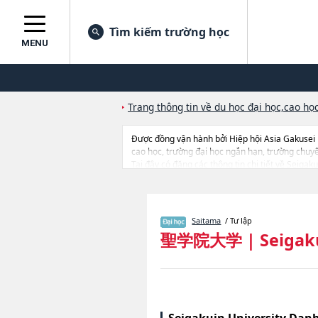
Tìm kiếm trường học
MENU
Trang thông tin về du học đại học,cao học
Được đồng vận hành bởi Hiệp hội Asia Gakusei
cao học, trường đại học ngắn hạn, trường chuy
Tại đây có đăng các thông tin chi tiết về Seiga
HumanitieshoặcNgành Psychology and Social Welf
thiết bị, hướng dẫn địa điểm v.v...
Saitama
/ Tư lập
聖学院大学
|
Seigak