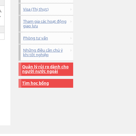
Visa (Thị thực)
i,
,
Tham gia các hoạt động
giao lưu
Phòng tư vấn
Những điều cần chú ý
khi tốt nghiệp
Quản lý rủi ro dành cho
người nước ngoài
Tìm học bổng