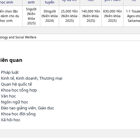
học sinh
sinh
tuyển
5người
ển chọn đặc
30người
25,000 Yên
140,000 Yên
830,000 Yên
1-1 Tosak
(Niên
 dành cho du
(Niên khóa
(Niên khóa
(Niên khóa
(Niên khóa
Ageo-shi
khóa
học sinh
2024)
2025)
2025)
2025)
Saitama
2025)
ology and Social Welfare
liên quan
 Pháp luật
 Kinh tế, Kinh doanh, Thương mại
h Quan hệ quốc tế
h Khoa học tổng hợp
h Văn học
h Ngôn ngữ học
 Đào tạo giảng viên, Giáo dục
 Khoa học đời sống
 Xã hội học