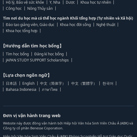
Hộ lý, Bảo vệ sức khỏe
Y, Nha
Dược
Khoa học tự nhiên
Công học
Nông Thủy sản
Tìm nơi du học mà có thể học ngành Khối tổng hợp (Tự nhiên và Xã hội)
Đào tạo giảng viên, Giáo dục
Khoa học đời sống
Nghệ thuật
Khoa học tổng hợp
【Hướng dẫn tìm học bổng】
Tìm học bổng
Đăng kí học bổng
JAPAN STUDY SUPPORT Scholarships
【Lựa chọn ngôn ngữ】
日本語
English
中文（简体字）
中文（繁體字）
한국어
Bahasa Indonesia
ภาษาไทย
Đơn vị vận hành trang web
Website này được đồng vận hành bởi Hiệp hội Văn hóa Sinh Viên Châu Á (ABK) và
Công ty cổ phần Benesse Coporation.
Hiệp hội Văn hóa Sinh Viên Châu Á (ABK) Phòng Sự nghiệp Hỗ trợ Giáo dục Quốc