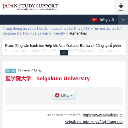
Tiếng Việt
Trang thông tin về du học đại học,cao học tại Nhật JPSS
>
Tìm nơi du học từ
Saitama Đại học
>
Seigakuin University
>
Humanities
Được đồng vận hành bởi Hiệp hội Asia Gakusei Bunka và Công ty cổ phần
Benesse Corporation, JAPAN STUDY SUPPORT đăng tải các thông tin của
khoảng 1.300 trường đại học, cao học, trường đại học ngắn hạn, trường
chuyên môn đang tiếp nhận du học sinh.
Tại đây có đăng các thông tin chi tiết về Seigakuin University, và thông tin
Saitama
/ Tư lập
cần thiết dành cho du học sinh, như là về các Ngành Political Science &
EconomicshoặcNgành HumanitieshoặcNgành Psychology and Social
聖学院大学
|
Seigakuin University
Welfare, thông tin về từng ngành học, thông tin liên quan đến thi tuyển
như số lượng tuyển sinh, số lượng trúng tuyển, cở sở trang thiết bị, hướng
dẫn địa điểm v.v...
Trang web chính thức:
https://www.seigakuin.jp/
Seigakuin UniversityVề lại Trang chủ