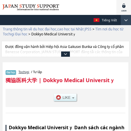
Tiếng Việt
Trang thông tin về du học đại học,cao học tại Nhật JPSS
>
Tìm nơi du học từ
Tochigi Đại học
>
Dokkyo Medical Universitｙ
Được đồng vận hành bởi Hiệp hội Asia Gakusei Bunka và Công ty cổ phần
Benesse Corporation, JAPAN STUDY SUPPORT đăng tải các thông tin của
khoảng 1.300 trường đại học, cao học, trường đại học ngắn hạn, trường
chuyên môn đang tiếp nhận du học sinh.
Tại đây có đăng các thông tin chi tiết về Dokkyo Medical Universitｙ, và
Tochigi
/ Tư lập
thông tin cần thiết dành cho du học sinh, như là về các Ngành
MedicinehoặcNgành Nursing, thông tin về từng ngành học, thông tin liên
獨協医科大学
|
Dokkyo Medical Universitｙ
quan đến thi tuyển như số lượng tuyển sinh, số lượng trúng tuyển, cở sở
trang thiết bị, hướng dẫn địa điểm v.v...
Dokkyo Medical Universitｙ Danh sách các ngành