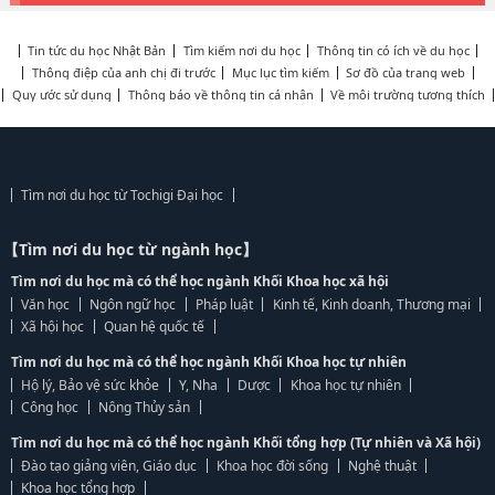
Tin tức du học Nhật Bản
Tìm kiếm nơi du học
Thông tin có ích về du học
Thông điệp của anh chị đi trước
Mục lục tìm kiếm
Sơ đồ của trang web
Quy ước sử dụng
Thông báo về thông tin cá nhân
Về môi trường tương thích
Tìm nơi du học từ Tochigi Đại học
【Tìm nơi du học từ ngành học】
Tìm nơi du học mà có thể học ngành Khối Khoa học xã hội
Văn học
Ngôn ngữ học
Pháp luật
Kinh tế, Kinh doanh, Thương mại
Xã hội học
Quan hệ quốc tế
Tìm nơi du học mà có thể học ngành Khối Khoa học tự nhiên
Hộ lý, Bảo vệ sức khỏe
Y, Nha
Dược
Khoa học tự nhiên
Công học
Nông Thủy sản
Tìm nơi du học mà có thể học ngành Khối tổng hợp (Tự nhiên và Xã hội)
Đào tạo giảng viên, Giáo dục
Khoa học đời sống
Nghệ thuật
Khoa học tổng hợp