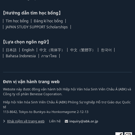
【Hướng dẫn tìm học bổng】
Tìm học bổng
Đăng kí học bổng
JAPAN STUDY SUPPORT Scholarships
【Lựa chọn ngôn ngữ】
日本語
English
中文（简体字）
中文（繁體字）
한국어
Bahasa Indonesia
ภาษาไทย
Đơn vị vận hành trang web
Website này được đồng vận hành bởi Hiệp hội Văn hóa Sinh Viên Châu Á (ABK) và
Công ty cổ phần Benesse Coporation.
Hiệp hội Văn hóa Sinh Viên Châu Á (ABK) Phòng Sự nghiệp Hỗ trợ Giáo dục Quốc
tế
113-8642, Tokyo-to Bunkyo-ku Honkomagome 2-12-13
Khái niệm về trang web
Liên hệ