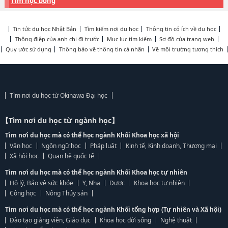
Tìm học bổng
Tin tức du học Nhật Bản
Tìm kiếm nơi du học
Thông tin có ích về du học
Thông điệp của anh chị đi trước
Mục lục tìm kiếm
Sơ đồ của trang web
Quy ước sử dụng
Thông báo về thông tin cá nhân
Về môi trường tương thích
Tìm nơi du học từ Okinawa Đại học
【Tìm nơi du học từ ngành học】
Tìm nơi du học mà có thể học ngành Khối Khoa học xã hội
Văn học
Ngôn ngữ học
Pháp luật
Kinh tế, Kinh doanh, Thương mại
Xã hội học
Quan hệ quốc tế
Tìm nơi du học mà có thể học ngành Khối Khoa học tự nhiên
Hộ lý, Bảo vệ sức khỏe
Y, Nha
Dược
Khoa học tự nhiên
Công học
Nông Thủy sản
Tìm nơi du học mà có thể học ngành Khối tổng hợp (Tự nhiên và Xã hội)
Đào tạo giảng viên, Giáo dục
Khoa học đời sống
Nghệ thuật