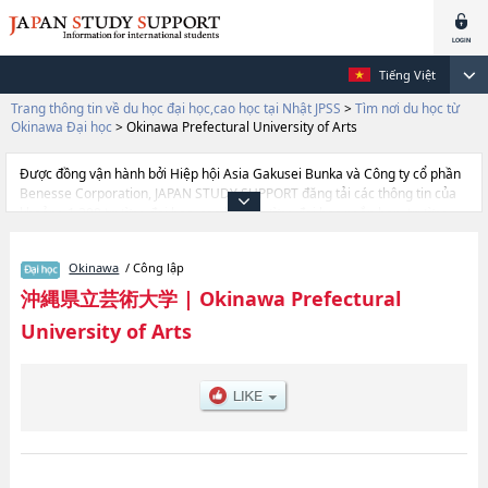
Tiếng Việt
Trang thông tin về du học đại học,cao học tại Nhật JPSS
>
Tìm nơi du học từ
Okinawa Đại học
>
Okinawa Prefectural University of Arts
Được đồng vận hành bởi Hiệp hội Asia Gakusei Bunka và Công ty cổ phần
Benesse Corporation, JAPAN STUDY SUPPORT đăng tải các thông tin của
khoảng 1.300 trường đại học, cao học, trường đại học ngắn hạn, trường
chuyên môn đang tiếp nhận du học sinh.
Tại đây có đăng các thông tin chi tiết về Okinawa Prefectural University of
Okinawa
/ Công lập
Arts, và thông tin cần thiết dành cho du học sinh, như là về các Ngành
Faculty of Arts & CraftshoặcNgành Faculty of Music, thông tin về từng
沖縄県立芸術大学
|
Okinawa Prefectural
ngành học, thông tin liên quan đến thi tuyển như số lượng tuyển sinh, số
University of Arts
lượng trúng tuyển, cở sở trang thiết bị, hướng dẫn địa điểm v.v...