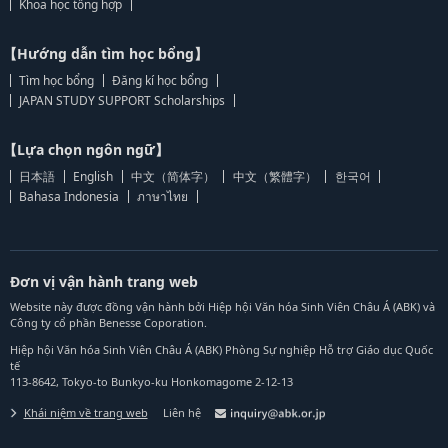
Khoa học tổng hợp
【Hướng dẫn tìm học bổng】
Tìm học bổng
Đăng kí học bổng
JAPAN STUDY SUPPORT Scholarships
【Lựa chọn ngôn ngữ】
日本語
English
中文（简体字）
中文（繁體字）
한국어
Bahasa Indonesia
ภาษาไทย
Đơn vị vận hành trang web
Website này được đồng vận hành bởi Hiệp hội Văn hóa Sinh Viên Châu Á (ABK) và
Công ty cổ phần Benesse Coporation.
Hiệp hội Văn hóa Sinh Viên Châu Á (ABK) Phòng Sự nghiệp Hỗ trợ Giáo dục Quốc
tế
113-8642, Tokyo-to Bunkyo-ku Honkomagome 2-12-13
Khái niệm về trang web
Liên hệ