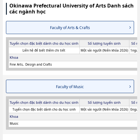
Okinawa Prefectural University of Arts Danh sách
các ngành học
Faculty of Arts & Crafts
Tuyển chọn đặc biệt dành cho du học sinh
Số lượng tuyển sinh
Số n
Liên hệ để biết thêm chi tiết
Một vài người (Niên khóa 2026)
1người
Khoa
Fine Arts
Design and Crafts
Faculty of Music
Tuyển chọn đặc biệt dành cho du học sinh
Số lượng tuyển sinh
Số n
Tuyển chọn đặc biệt dành cho du học sinh
Một vài người (Niên khóa 2026)
0người
Khoa
Music