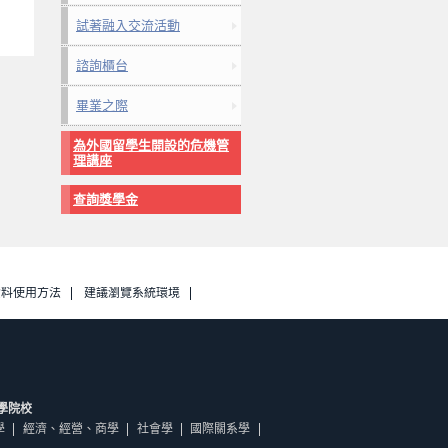
試著融入交流活動
諮詢櫃台
畢業之際
為外國留學生開設的危機管
理講座
查詢獎學金
資料使用方法
建議瀏覽系統環境
學院校
學
經濟、經營、商學
社會學
國際關系學