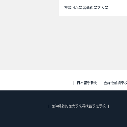
搜尋可以學習藝術學之大學
日本留學新聞
查詢欲就讀學
從沖繩縣的從大學來尋找留學之學校