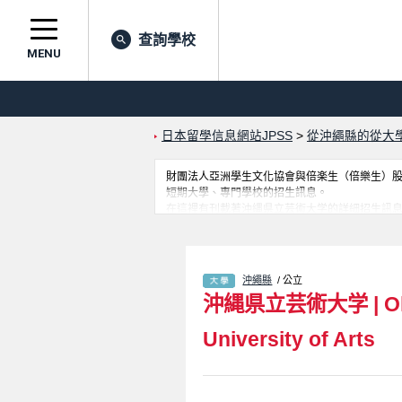
查詢學校
MENU
日本留學信息網站JPSS
>
從沖繩縣的從大
財團法人亞洲學生文化協會與倍楽生（倍樂生）股份有
短期大學、專門學校的招生訊息。
在這裡有刊載著沖縄県立芸術大学的詳細招生訊息。有Facu
絡方式等對外國留學生是必要之訊息都刊載於此
沖繩縣
/ 公立
沖縄県立芸術大学
|
O
University of Arts