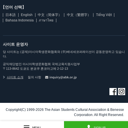
【언어 선택】
日本語
English
中文（简体字）
中文（繁體字）
Tiếng Việt
Bahasa Indonesia
ภาษาไทย
사이트 운영자
당 사이트는 (공재)아시아학생문화협회와 (주)베네세코퍼레이션이 공동운영하고 있습니
다.
공익재단법인 아시아학생문화협회 국제교육지원사업부
〒113-8642 도쿄도 분쿄쿠 혼코마고메 2-12-13
사이트 소개
질의 사항
Copyright(C) 1999-2026 The Asian Students Cultural Association & Benesse
Corporation. All Right Reserved.
MENU
SIGN UP