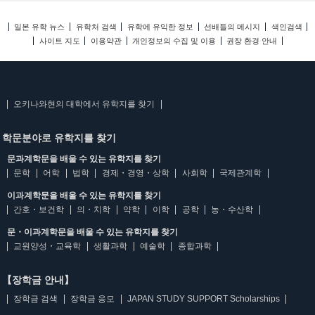
일본 유학 뉴스
유학처 검색
유학에 유익한 정보
선배들의 메시지
색인검색
사이트 지도
이용약관
개인정보의 수집 및 이용
권장 환경 안내
오키나와현의 대학에서 유학지를 찾기
학문분야로 유학지를 찾기
문과계학문을 배울 수 있는 유학지를 찾기
문학
어학
법학
경제・경영・상학
사회학
국제관계학
이과계학문을 배울 수 있는 유학지를 찾기
간호・보건학
의・치학
약학
이학
공학
농・수산학
문・이과계학문을 배울 수 있는 유학지를 찾기
교원양성・교육학
생활과학
예술학
종합과학
【장학금 안내】
장학금 검색
장학금 응모
JAPAN STUDY SUPPORT Scholarships