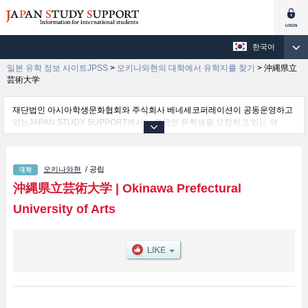
한국어
일본 유학 정보 사이트JPSS
>
오키나와현의 대학에서 유학지를 찾기
>
沖縄県立
芸術大学
재단법인 아시아학생문화협회와 주식회사 베네세코퍼레이션이 공동운영하고
있는JAPAN STUDY SUPPORT에서는 외국인 유학생을 모집하고 있는 약
1,300여 개의 대학・대학원・단기대학・전문학교의 정보를 게재하고 있습니
다.
여기에서는 沖縄県立芸術大学 관한 자세한 정보를 게재하고 있어 Faculty of
오키나와현
/ 공립
Arts & Crafts 학부및Faculty of Music 학부 등의 학부별 정보, 모집정원과 합격
자수 등의 입시정보, 시설안내, 교통정보 등 외국인 유학생에게 유익하고 필요
沖縄県立芸術大学
|
Okinawa Prefectural
한 정보를 게재하고 있으므로 많이 이용해 주시기 바랍니다.
University of Arts