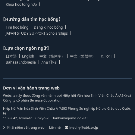
Khoa học tổng hợp
【Hướng dẫn tìm học bổng】
Tìm học bổng
Đăng kí học bổng
JAPAN STUDY SUPPORT Scholarships
【Lựa chọn ngôn ngữ】
日本語
English
中文（简体字）
中文（繁體字）
한국어
Bahasa Indonesia
ภาษาไทย
Đơn vị vận hành trang web
Website này được đồng vận hành bởi Hiệp hội Văn hóa Sinh Viên Châu Á (ABK) và
Công ty cổ phần Benesse Coporation.
Hiệp hội Văn hóa Sinh Viên Châu Á (ABK) Phòng Sự nghiệp Hỗ trợ Giáo dục Quốc
tế
113-8642, Tokyo-to Bunkyo-ku Honkomagome 2-12-13
Khái niệm về trang web
Liên hệ