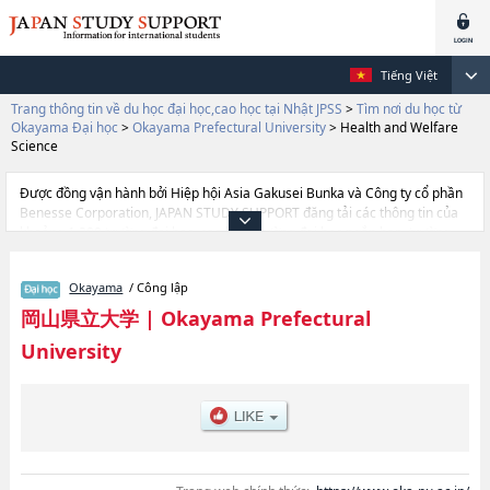
Tiếng Việt
Trang thông tin về du học đại học,cao học tại Nhật JPSS
>
Tìm nơi du học từ
Okayama Đại học
>
Okayama Prefectural University
>
Health and Welfare
Science
Được đồng vận hành bởi Hiệp hội Asia Gakusei Bunka và Công ty cổ phần
Benesse Corporation, JAPAN STUDY SUPPORT đăng tải các thông tin của
khoảng 1.300 trường đại học, cao học, trường đại học ngắn hạn, trường
chuyên môn đang tiếp nhận du học sinh.
Tại đây có đăng các thông tin chi tiết về Okayama Prefectural University,
Okayama
/ Công lập
và thông tin cần thiết dành cho du học sinh, như là về các Ngành Health
and Welfare SciencehoặcNgành Computer Science and Systems
岡山県立大学
|
Okayama Prefectural
EngineeringhoặcNgành Design, thông tin về từng ngành học, thông tin liên
University
quan đến thi tuyển như số lượng tuyển sinh, số lượng trúng tuyển, cở sở
trang thiết bị, hướng dẫn địa điểm v.v...