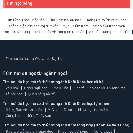
Tìm học bổng
Tin tức du học Nhật Bản
Tìm kiếm nơi du học
Thông tin có ích về du học
Thông điệp của anh chị đi trước
Mục lục tìm kiếm
Sơ đồ của trang web
Quy ước sử dụng
Thông báo về thông tin cá nhân
Về môi trường tương thích
Tìm nơi du học từ Okayama Đại học
【Tìm nơi du học từ ngành học】
Tìm nơi du học mà có thể học ngành Khối Khoa học xã hội
Văn học
Ngôn ngữ học
Pháp luật
Kinh tế, Kinh doanh, Thương mại
Xã hội học
Quan hệ quốc tế
Tìm nơi du học mà có thể học ngành Khối Khoa học tự nhiên
Hộ lý, Bảo vệ sức khỏe
Y, Nha
Dược
Khoa học tự nhiên
Công học
Nông Thủy sản
Tìm nơi du học mà có thể học ngành Khối tổng hợp (Tự nhiên và Xã hội)
Đào tạo giảng viên, Giáo dục
Khoa học đời sống
Nghệ thuật