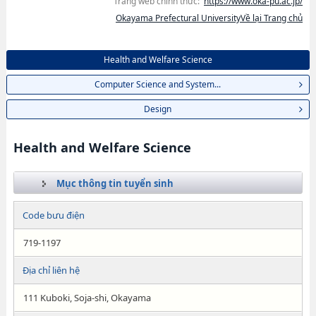
Trang web chính thức:
https://www.oka-pu.ac.jp/
Okayama Prefectural UniversityVề lại Trang chủ
Health and Welfare Science
Computer Science and System...
Design
Health and Welfare Science
Mục thông tin tuyển sinh
Code bưu điện
719-1197
Địa chỉ liên hệ
111 Kuboki, Soja-shi, Okayama