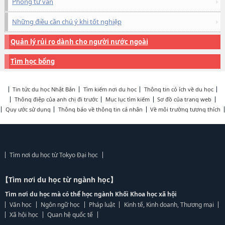
Phòng tư vấn
Những điều cần chú ý khi tốt nghiệp
Quản lý rủi ro dành cho người nước ngoài
Tìm học bổng
Tin tức du học Nhật Bản
Tìm kiếm nơi du học
Thông tin có ích về du học
Thông điệp của anh chị đi trước
Mục lục tìm kiếm
Sơ đồ của trang web
Quy ước sử dụng
Thông báo về thông tin cá nhân
Về môi trường tương thích
Tìm nơi du học từ Tokyo Đại học
【Tìm nơi du học từ ngành học】
Tìm nơi du học mà có thể học ngành Khối Khoa học xã hội
Văn học
Ngôn ngữ học
Pháp luật
Kinh tế, Kinh doanh, Thương mại
Xã hội học
Quan hệ quốc tế