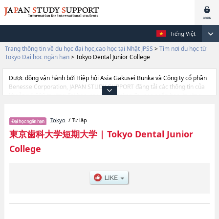
Tiếng Việt
Trang thông tin về du học đại học,cao học tại Nhật JPSS
>
Tìm nơi du học từ
Tokyo Đại học ngắn hạn
>
Tokyo Dental Junior College
Được đồng vận hành bởi Hiệp hội Asia Gakusei Bunka và Công ty cổ phần
Benesse Corporation, JAPAN STUDY SUPPORT đăng tải các thông tin của
khoảng 1.300 trường đại học, cao học, trường đại học ngắn hạn, trường
chuyên môn đang tiếp nhận du học sinh.
Tại đây có đăng các thông tin chi tiết về Tokyo Dental Junior College, và
Tokyo
/ Tư lập
thông tin cần thiết dành cho du học sinh, như là về các Ngành Dental
Hygiene, thông tin về từng ngành học, thông tin liên quan đến thi tuyển
東京歯科大学短期大学
|
Tokyo Dental Junior
như số lượng tuyển sinh, số lượng trúng tuyển, cở sở trang thiết bị, hướng
College
dẫn địa điểm v.v...