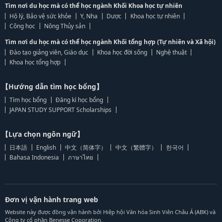
Tìm nơi du học mà có thể học ngành Khối Khoa học tự nhiên
Hộ lý, Bảo vệ sức khỏe
Y, Nha
Dược
Khoa học tự nhiên
Công học
Nông Thủy sản
Tìm nơi du học mà có thể học ngành Khối tổng hợp (Tự nhiên và Xã hội)
Đào tạo giảng viên, Giáo dục
Khoa học đời sống
Nghệ thuật
Khoa học tổng hợp
【Hướng dẫn tìm học bổng】
Tìm học bổng
Đăng kí học bổng
JAPAN STUDY SUPPORT Scholarships
【Lựa chọn ngôn ngữ】
日本語
English
中文（简体字）
中文（繁體字）
한국어
Bahasa Indonesia
ภาษาไทย
Đơn vị vận hành trang web
Website này được đồng vận hành bởi Hiệp hội Văn hóa Sinh Viên Châu Á (ABK) và
Công ty cổ phần Benesse Coporation.