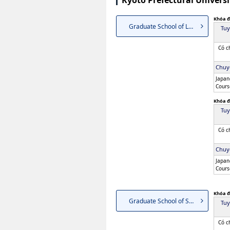
Kyoto Prefectural Univer
Khóa đ
Graduate School of Letters
Tuy
Có c
Chuy
Japan
Cours
Khóa đ
Tuy
Có c
Chuy
Japan
Cours
Khóa đ
Graduate School of Social Sci...
Tuy
Có c