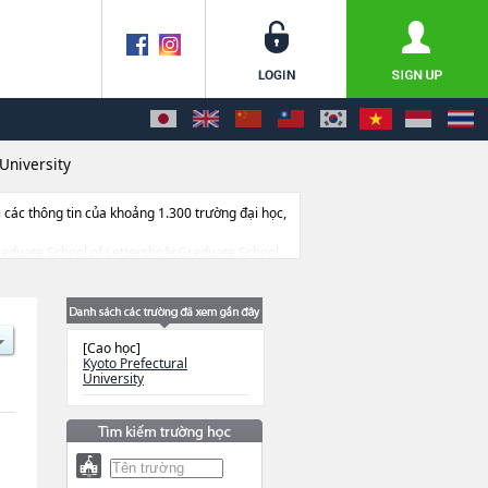
University
ác thông tin của khoảng 1.300 trường đại học,
c Graduate School of LettershoặcGraduate School
hoa nghiên cứu, thông tin liên quan đến thi
[Cao học]
Kyoto Prefectural
University