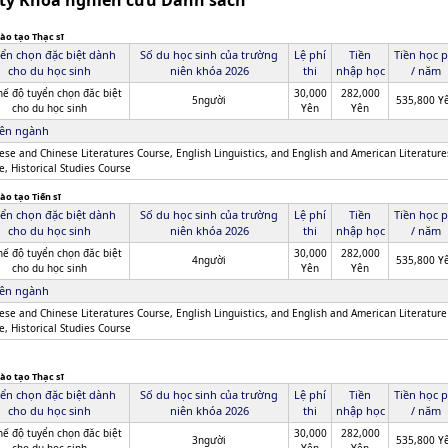
sity Khoa nghiên cứu Danh sách
ào tạo Thạc sĩ
ển chọn đặc biệt dành
Số du học sinh của trường
Lệ phí
Tiền
Tiền học p
cho du học sinh
niên khóa 2026
thi
nhập học
/ năm
hế độ tuyển chọn đăc biệt
30,000
282,000
5người
535,800 Y
cho du học sinh
Yên
Yên
ên ngành
ese and Chinese Literatures Course, English Linguistics, and English and American Literature
e, Historical Studies Course
ào tạo Tiến sĩ
ển chọn đặc biệt dành
Số du học sinh của trường
Lệ phí
Tiền
Tiền học p
cho du học sinh
niên khóa 2026
thi
nhập học
/ năm
hế độ tuyển chọn đăc biệt
30,000
282,000
4người
535,800 Y
cho du học sinh
Yên
Yên
ên ngành
ese and Chinese Literatures Course, English Linguistics, and English and American Literature
e, Historical Studies Course
ào tạo Thạc sĩ
ển chọn đặc biệt dành
Số du học sinh của trường
Lệ phí
Tiền
Tiền học p
cho du học sinh
niên khóa 2026
thi
nhập học
/ năm
hế độ tuyển chọn đăc biệt
30,000
282,000
3người
535,800 Y