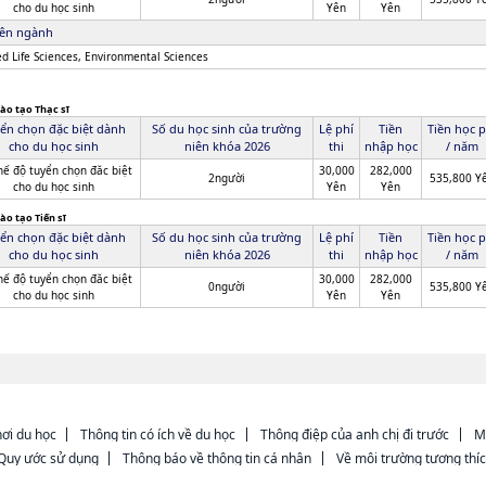
cho du học sinh
Yên
Yên
ên ngành
ed Life Sciences, Environmental Sciences
ào tạo Thạc sĩ
ển chọn đặc biệt dành
Số du học sinh của trường
Lệ phí
Tiền
Tiền học p
cho du học sinh
niên khóa 2026
thi
nhập học
/ năm
hế độ tuyển chọn đăc biệt
30,000
282,000
2người
535,800 Y
cho du học sinh
Yên
Yên
ào tạo Tiến sĩ
ển chọn đặc biệt dành
Số du học sinh của trường
Lệ phí
Tiền
Tiền học p
cho du học sinh
niên khóa 2026
thi
nhập học
/ năm
hế độ tuyển chọn đăc biệt
30,000
282,000
0người
535,800 Y
cho du học sinh
Yên
Yên
ơi du học
Thông tin có ích về du học
Thông điệp của anh chị đi trước
M
Quy ước sử dụng
Thông báo về thông tin cá nhân
Về môi trường tương thí