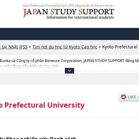
Kyoto Prefectural University(Cao học) | JPSS, trang chuyên về thông tin du họ...
 tại Nhật JPSS
>
Tìm nơi du học từ Kyoto Cao học
>
Kyoto Prefectural 
 Bunka và Công ty cổ phần Benesse Corporation, JAPAN STUDY SUPPORT đăng tải c
ên môn đang tiếp nhận du học sinh.
 Prefectural University, và thông tin cần thiết dành cho du học sinh, như là về cá
 and Environmental ScienceshoặcFood Culture Degree Program, thông tin về từng k
yển, cở sở trang thiết bị, hướng dẫn địa điểm v.v...
o Prefectural University