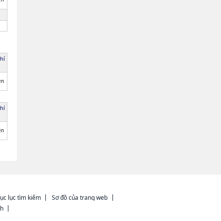
hí
ên
hí
ên
ục lục tìm kiếm
Sơ đồ của trang web
ch