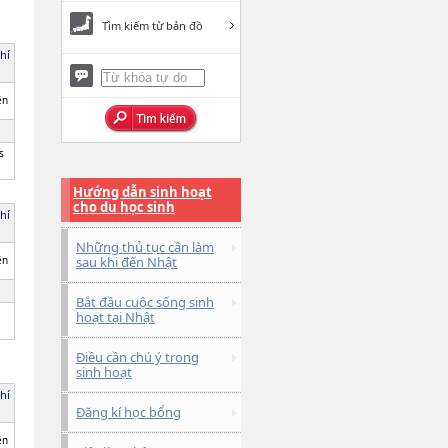
Tìm kiếm từ bản đồ
hí
ên
s
Hướng dẫn sinh hoạt
cho du học sinh
hí
Những thủ tục cần làm
ên
sau khi đến Nhật
Bắt đầu cuộc sống sinh
hoạt tại Nhật
Điều cần chú ý trong
sinh hoạt
hí
Đăng kí học bổng
ên