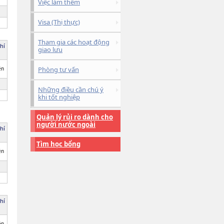
Việc làm thêm
Visa (Thị thực)
Tham gia các hoạt động
hí
giao lưu
ên
Phòng tư vấn
Những điều cần chú ý
khi tốt nghiệp
Quản lý rủi ro dành cho
người nước ngoài
hí
Tìm học bổng
ên
hí
ên