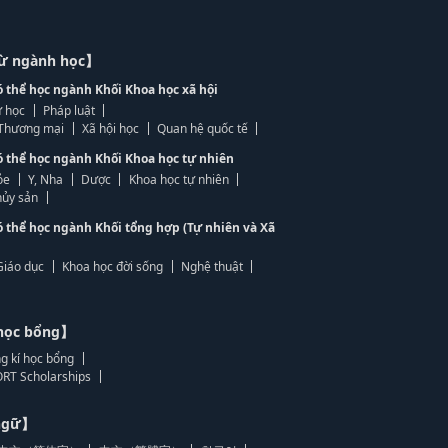
từ ngành học】
ó thể học ngành Khối Khoa học xã hội
 học
Pháp luật
, Thương mại
Xã hội học
Quan hệ quốc tế
ó thể học ngành Khối Khoa học tự nhiên
ỏe
Y, Nha
Dược
Khoa học tự nhiên
ủy sản
ó thể học ngành Khối tổng hợp (Tự nhiên và Xã
Giáo dục
Khoa học đời sống
Nghệ thuật
học bổng】
g kí học bổng
RT Scholarships
 ngữ】