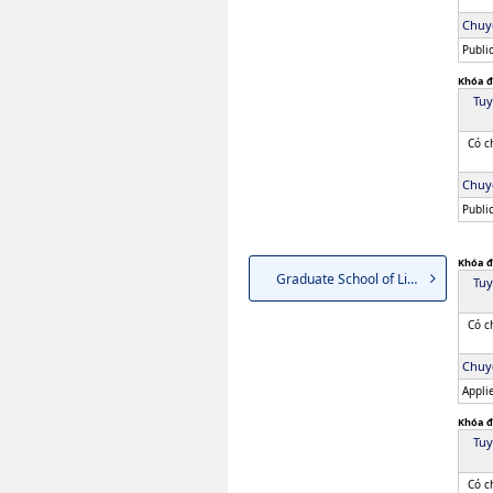
Chuy
Public
Khóa đ
Tuy
Có c
Chuy
Public
Khóa đ
Graduate School of Life and E...
Tuy
Có c
Chuy
Appli
Khóa đ
Tuy
Có c