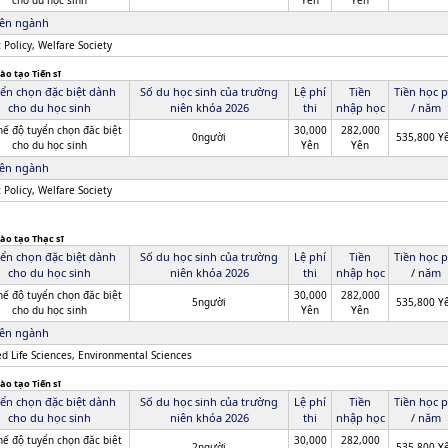
cho du học sinh
Yên
Yên
ên ngành
 Policy, Welfare Society
ào tạo Tiến sĩ
ển chọn đặc biệt dành
Số du học sinh của trường
Lệ phí
Tiền
Tiền học p
cho du học sinh
niên khóa 2026
thi
nhập học
/ năm
hế độ tuyển chọn đăc biệt
30,000
282,000
0người
535,800 Y
cho du học sinh
Yên
Yên
ên ngành
 Policy, Welfare Society
ào tạo Thạc sĩ
ển chọn đặc biệt dành
Số du học sinh của trường
Lệ phí
Tiền
Tiền học p
cho du học sinh
niên khóa 2026
thi
nhập học
/ năm
hế độ tuyển chọn đăc biệt
30,000
282,000
5người
535,800 Y
cho du học sinh
Yên
Yên
ên ngành
ed Life Sciences, Environmental Sciences
ào tạo Tiến sĩ
ển chọn đặc biệt dành
Số du học sinh của trường
Lệ phí
Tiền
Tiền học p
cho du học sinh
niên khóa 2026
thi
nhập học
/ năm
hế độ tuyển chọn đăc biệt
30,000
282,000
2người
535,800 Y