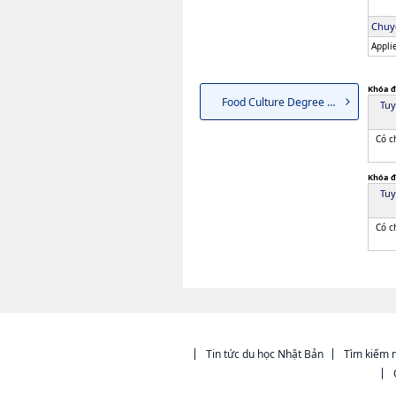
Chuy
Appli
Khóa đ
Food Culture Degree Program
Tuy
Có c
Khóa đ
Tuy
Có c
Tin tức du học Nhật Bản
Tìm kiếm n