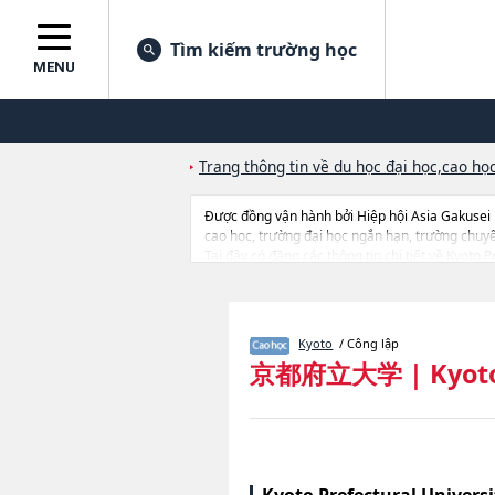
Tìm kiếm trường học
MENU
Trang thông tin về du học đại học,cao học
Được đồng vận hành bởi Hiệp hội Asia Gakusei
cao học, trường đại học ngắn hạn, trường chuy
Tại đây có đăng các thông tin chi tiết về Kyoto
of Social ScienceshoặcGraduate School of Life
tuyển như số lượng tuyển sinh, số lượng trúng tu
Kyoto
/ Công lập
京都府立大学
|
Kyot