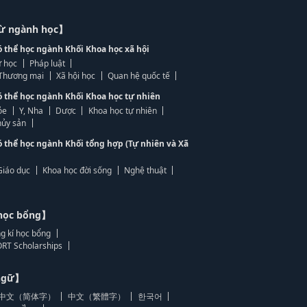
từ ngành học】
ó thể học ngành Khối Khoa học xã hội
 học
Pháp luật
, Thương mại
Xã hội học
Quan hệ quốc tế
ó thể học ngành Khối Khoa học tự nhiên
ỏe
Y, Nha
Dược
Khoa học tự nhiên
ủy sản
ó thể học ngành Khối tổng hợp (Tự nhiên và Xã
Giáo dục
Khoa học đời sống
Nghệ thuật
học bổng】
g kí học bổng
RT Scholarships
 ngữ】
中文（简体字）
中文（繁體字）
한국어