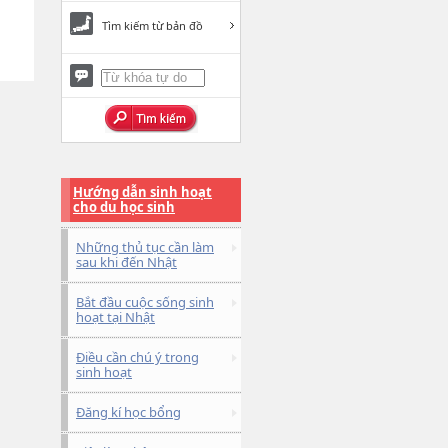
Tìm kiếm từ bản đồ
Hướng dẫn sinh hoạt
cho du học sinh
Những thủ tục cần làm
sau khi đến Nhật
Bắt đầu cuộc sống sinh
hoạt tại Nhật
Điều cần chú ý trong
sinh hoạt
Đăng kí học bổng