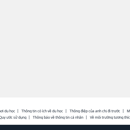
ơi du học
Thông tin có ích về du học
Thông điệp của anh chị đi trước
M
Quy ước sử dụng
Thông báo về thông tin cá nhân
Về môi trường tương thí