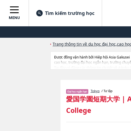
Tìm kiếm trường học
MENU
Trang thông tin về du học đại học,cao học
Được đồng vận hành bởi Hiệp hội Asia Gakusei
cao học, trường đại học ngắn hạn, trường chuy
Tại đây có đăng các thông tin chi tiết về Aikoku
quan đến thi tuyển như số lượng tuyển sinh, số l
Tokyo
/ Tư lập
愛国学園短期大学
|
A
College