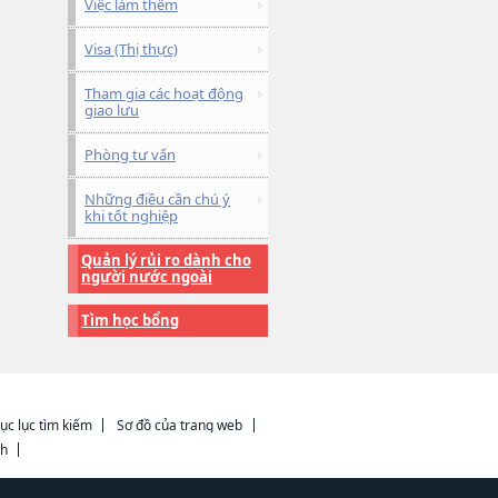
Việc làm thêm
Visa (Thị thực)
Tham gia các hoạt động
giao lưu
Phòng tư vấn
Những điều cần chú ý
khi tốt nghiệp
Quản lý rủi ro dành cho
người nước ngoài
Tìm học bổng
ục lục tìm kiếm
Sơ đồ của trang web
ch