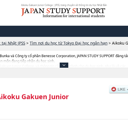
Aikoku Gakuen Junior College | JPSS, trang chuyên về thông tin du học Nhật Bản
 tại Nhật JPSS
>
Tìm nơi du học từ Tokyo Đại học ngắn hạn
>
Aikoku G
 Bunka và Công ty cổ phần Benesse Corporation, JAPAN STUDY SUPPORT đăng tải c
ên môn đang tiếp nhận du học sinh.
 Gakuen Junior College, và thông tin cần thiết dành cho du học sinh, như là về các ,
ượng trúng tuyển, cở sở trang thiết bị, hướng dẫn địa điểm v.v...
ikoku Gakuen Junior