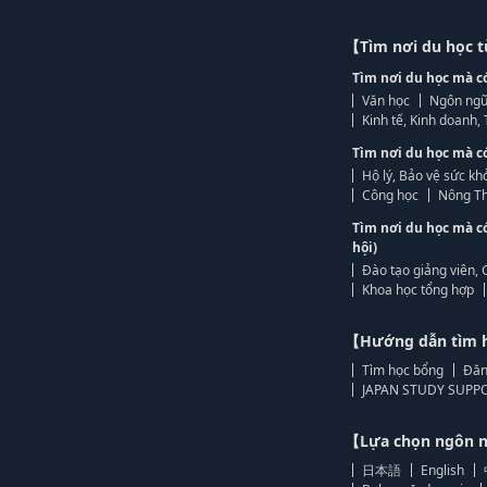
【Tìm nơi du học 
Tìm nơi du học mà c
Văn học
Ngôn ngữ
Kinh tế, Kinh doanh
Tìm nơi du học mà c
Hộ lý, Bảo vệ sức kh
Công học
Nông Th
Tìm nơi du học mà c
hội)
Đào tạo giảng viên, 
Khoa học tổng hợp
【Hướng dẫn tìm 
Tìm học bổng
Đăn
JAPAN STUDY SUPPO
【Lựa chọn ngôn
日本語
English