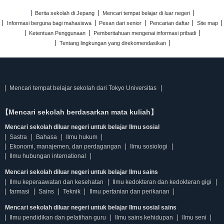
Berita sekolah di Jepang
Mencari tempat belajar di luar negeri
Informasi berguna bagi mahasiswa
Pesan dari senior
Pencarian daftar
Site map
Ketentuan Penggunaan
Pemberitahuan mengenai informasi pribadi
Tentang lingkungan yang direkomendasikan
Mencari tempat belajar sekolah dari Tokyo Universitas
【Mencari sekolah berdasarkan mata kuliah】
Mencari sekolah diluar negeri untuk belajar Ilmu sosial
Sastra
Bahasa
Ilmu hukum
Ekonomi, manajemen, dan perdagangan
Ilmu sosiologi
Ilmu hubungan international
Mencari sekolah diluar negeri untuk belajar Ilmu sains
Ilmu keperaawatan dan kesehatan
Ilmu kedokteran dan kedokteran gigi
farmasi
Sains
Teknik
Ilmu pertanian dan perikanan
Mencari sekolah diluar negeri untuk belajar Ilmu sosial sains
Ilmu pendidikan dan pelatihan guru
Ilmu sains kehidupan
Ilmu seni