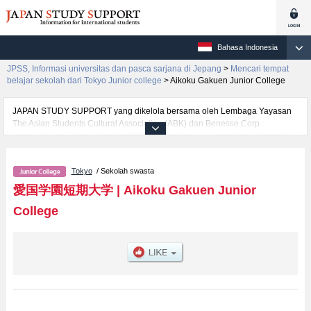
Bahasa Indonesia
JPSS, Informasi universitas dan pasca sarjana di Jepang
>
Mencari tempat
belajar sekolah dari Tokyo Junior college
>
Aikoku Gakuen Junior College
JAPAN STUDY SUPPORT yang dikelola bersama oleh Lembaga Yayasan
The Asian Students Cultural Association (ABK) dan Benesse Corp.
menyediakan informasi sekitar 1300 universitas, pascasarjana, universitas
yunior, akademi kejuruan yang siap menerima mahasiswa(i) mancanegara.
Tersedia informasi rinci mengenai Aikoku Gakuen Junior College,
Tokyo
/ Sekolah swasta
mencakup informasi per fakultas seperti , serta berbagai informasi yang
berguna bagi mahasiswa(i) mancanegara seperti kuota untuk jumlah
愛国学園短期大学
|
Aikoku Gakuen Junior
pendaftar dan jumlah kelulusan ujian masuk mahasiswa(i) mancanegara,
College
informasi mengenai ujian masuk, prasarana kampus, akses jalan, dan
lainnya. Silakan memanfaatkannya.