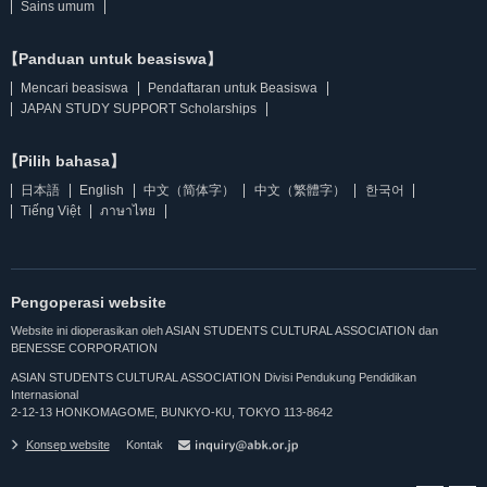
Sains umum
【Panduan untuk beasiswa】
Mencari beasiswa
Pendaftaran untuk Beasiswa
JAPAN STUDY SUPPORT Scholarships
【Pilih bahasa】
日本語
English
中文（简体字）
中文（繁體字）
한국어
Tiếng Việt
ภาษาไทย
Pengoperasi website
Website ini dioperasikan oleh ASIAN STUDENTS CULTURAL ASSOCIATION dan
BENESSE CORPORATION
ASIAN STUDENTS CULTURAL ASSOCIATION Divisi Pendukung Pendidikan
Internasional
2-12-13 HONKOMAGOME, BUNKYO-KU, TOKYO 113-8642
Konsep website
Kontak