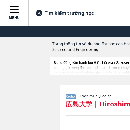
Tìm kiếm trường học
MENU
Trang thông tin về du học đại học,cao học
Science and Engineering
Được đồng vận hành bởi Hiệp hội Asia Gakusei
cao học, trường đại học ngắn hạn, trường chuy
Tại đây có đăng các thông tin chi tiết về Hiros
ScienceshoặcGraduate School of Advanced Scien
Smart SocietyhoặcPhoenix Leader Education Pro
Sciences【Notes】, thông tin về từng khoa nghiên 
v.v...
Hiroshima
/ Quốc lập
広島大学
|
Hiroshim