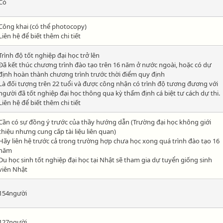
Có
Công khai (có thể photocopy)
Liên hệ để biết thêm chi tiết
Trình độ tốt nghiệp đại học trở lên
Đã kết thúc chương trình đào tạo trên 16 năm ở nước ngoài, hoặc có dự
định hoàn thành chương trình trước thời điểm quy định
Là đối tượng trên 22 tuổi và được công nhận có trình độ tương đương với
người đã tốt nghiệp đại học thông qua kỳ thẩm định cá biệt tư cách dự thi.
Liên hệ để biết thêm chi tiết
Cần có sự đồng ý trước của thầy hướng dẫn (Trường đại học không giới
thiệu nhưng cung cấp tài liệu liên quan)
Hãy liên hệ trước cả trong trường hợp chưa học xong quá trình đào tạo 16
năm
Du học sinh tốt nghiệp đại học tại Nhật sẽ tham gia dự tuyển giống sinh
viên Nhật
154người
127người