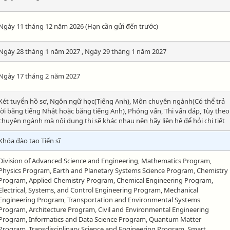
Ngày 11 tháng 12 năm 2026 (Hạn cần gửi đến trước)
Ngày 28 tháng 1 năm 2027 , Ngày 29 tháng 1 năm 2027
Ngày 17 tháng 2 năm 2027
Xét tuyển hồ sơ, Ngôn ngữ học(Tiếng Anh), Môn chuyên ngành(Có thể trả
lời bằng tiếng Nhật hoặc bằng tiếng Anh), Phỏng vấn, Thi vấn đáp, Tùy theo
chuyên ngành mà nội dung thi sẽ khác nhau nên hãy liên hệ để hỏi chi tiết
Khóa đào tạo Tiến sĩ
Division of Advanced Science and Engineering, Mathematics Program,
Physics Program, Earth and Planetary Systems Science Program, Chemistry
Program, Applied Chemistry Program, Chemical Engineering Program,
Electrical, Systems, and Control Engineering Program, Mechanical
Engineering Program, Transportation and Environmental Systems
Program, Architecture Program, Civil and Environmental Engineering
Program, Informatics and Data Science Program, Quantum Matter
Program, Transdisciplinary Science and Engineering Program, Smart