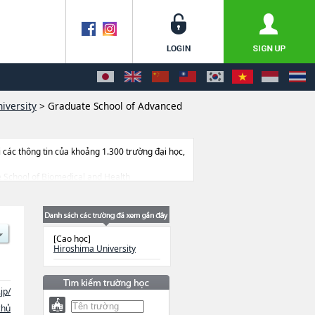
iversity
>
Graduate School of Advanced
ác thông tin của khoảng 1.300 trường đại học,
te School of Biomedical and Health
duate School of Innovation and Practice for
te School of Humanities and Social
uyển, cở sở trang thiết bị, hướng dẫn địa điểm
[Cao học]
Hiroshima University
jp/
chủ