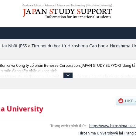
Graduate School of Advanced Science and Engineering | Hiroshima University(Ca...
 tại Nhật JPSS
>
Tìm nơi du học từ Hiroshima Cao học
>
Hiroshima Un
 Bunka và Công ty cổ phần Benesse Corporation, JAPAN STUDY SUPPORT đăng tải c
ên môn đang tiếp nhận du học sinh.
hima University, và thông tin cần thiết dành cho du học sinh, như là về các Gradua
ce and EngineeringhoặcGraduate School of Integrated Sciences for LifehoặcGra
gram (Hiroshima Initiative) for Renaissance from Radiation DisasterhoặcGradua
cứu, thông tin liên quan đến thi tuyển như số lượng tuyển sinh, số lượng trúng t
a University
Trang web chính thức:
https://www.hiroshima-u.ac.
Hiroshima UniversityVề lại Trang 