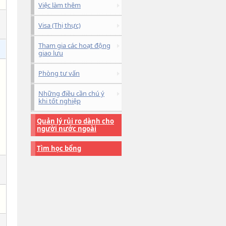
Việc làm thêm
Visa (Thị thực)
Tham gia các hoạt động
giao lưu
Phòng tư vấn
Những điều cần chú ý
khi tốt nghiệp
Quản lý rủi ro dành cho
người nước ngoài
Tìm học bổng