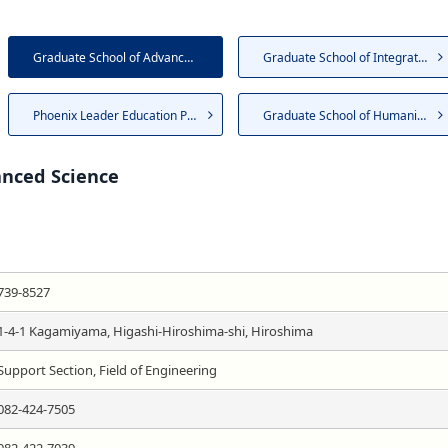
Graduate School of Advanced S...
Graduate School of Integrated...
Phoenix Leader Education Prog...
Graduate School of Humanities...
anced Science
739-8527
1-4-1 Kagamiyama, Higashi-Hiroshima-shi, Hiroshima
Support Section, Field of Engineering
082-424-7505
082-422-7039