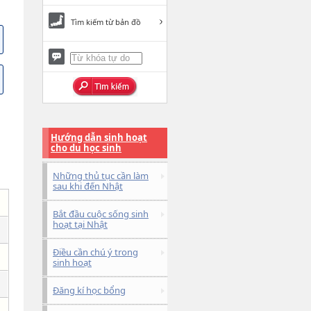
Tìm kiếm từ bản đồ
Hướng dẫn sinh hoạt
cho du học sinh
Những thủ tục cần làm
sau khi đến Nhật
Bắt đầu cuộc sống sinh
hoạt tại Nhật
Điều cần chú ý trong
sinh hoạt
Đăng kí học bổng