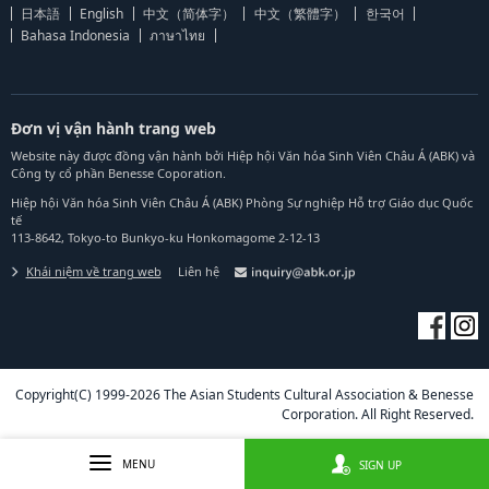
日本語
English
中文（简体字）
中文（繁體字）
한국어
Bahasa Indonesia
ภาษาไทย
Đơn vị vận hành trang web
Website này được đồng vận hành bởi Hiệp hội Văn hóa Sinh Viên Châu Á (ABK) và
Công ty cổ phần Benesse Coporation.
Hiệp hội Văn hóa Sinh Viên Châu Á (ABK) Phòng Sự nghiệp Hỗ trợ Giáo dục Quốc
tế
113-8642, Tokyo-to Bunkyo-ku Honkomagome 2-12-13
Khái niệm về trang web
Liên hệ
Copyright(C) 1999-2026 The Asian Students Cultural Association & Benesse
Corporation. All Right Reserved.
MENU
SIGN UP