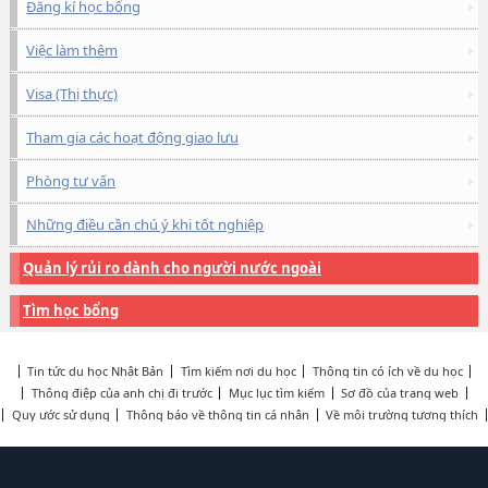
Đăng kí học bổng
Việc làm thêm
Visa (Thị thực)
Tham gia các hoạt động giao lưu
Phòng tư vấn
Những điều cần chú ý khi tốt nghiệp
Quản lý rủi ro dành cho người nước ngoài
Tìm học bổng
Tin tức du học Nhật Bản
Tìm kiếm nơi du học
Thông tin có ích về du học
Thông điệp của anh chị đi trước
Mục lục tìm kiếm
Sơ đồ của trang web
Quy ước sử dụng
Thông báo về thông tin cá nhân
Về môi trường tương thích