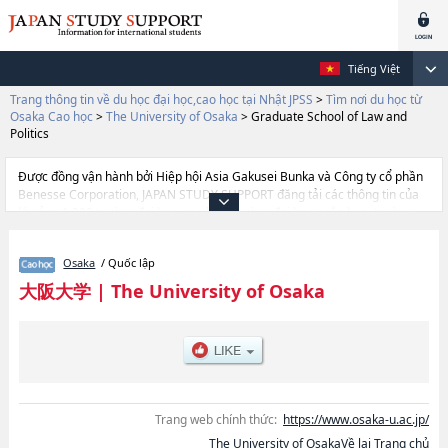
Tiếng Việt
Trang thông tin về du học đại học,cao học tại Nhật JPSS
>
Tìm nơi du học từ
Osaka Cao học
>
The University of Osaka
>
Graduate School of Law and
Politics
Được đồng vận hành bởi Hiệp hội Asia Gakusei Bunka và Công ty cổ phần
Benesse Corporation, JAPAN STUDY SUPPORT đăng tải các thông tin của
khoảng 1.300 trường đại học, cao học, trường đại học ngắn hạn, trường
chuyên môn đang tiếp nhận du học sinh.
Tại đây có đăng các thông tin chi tiết về The University of Osaka, và thông
Osaka
/ Quốc lập
tin cần thiết dành cho du học sinh, như là về các Graduate School of
Human ScienceshoặcGraduate School of Law and
大阪大学
|
The University of Osaka
PoliticshoặcEconomicshoặcGraduate Sｃhool of
MedicinehoặcDentistryhoặcGraduate School of Pharmaceutical
ScienceshoặcGraduate School of EngineeringhoặcGraduate school of
Engineering SciencehoặcGraduate School of Humanities (Division of
Language and Culture)hoặcOsaka School of International Public
PolicyhoặcInformation Science and TechnologyhoặcGraduate School of
Frontier BioscienceshoặcLaw School, thông tin về từng khoa nghiên cứu,
Trang web chính thức:
https://www.osaka-u.ac.jp/
thông tin liên quan đến thi tuyển như số lượng tuyển sinh, số lượng trúng
The University of OsakaVề lại Trang chủ
tuyển, cở sở trang thiết bị, hướng dẫn địa điểm v.v...