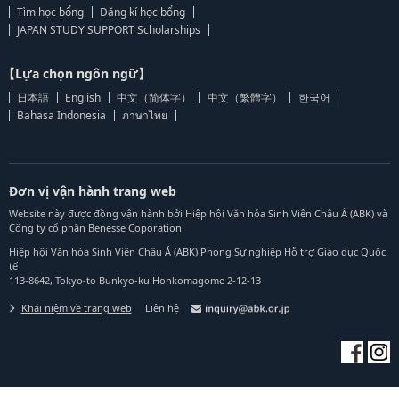
Tìm học bổng
Đăng kí học bổng
JAPAN STUDY SUPPORT Scholarships
【Lựa chọn ngôn ngữ】
日本語
English
中文（简体字）
中文（繁體字）
한국어
Bahasa Indonesia
ภาษาไทย
Đơn vị vận hành trang web
Website này được đồng vận hành bởi Hiệp hội Văn hóa Sinh Viên Châu Á (ABK) và
Công ty cổ phần Benesse Coporation.
Hiệp hội Văn hóa Sinh Viên Châu Á (ABK) Phòng Sự nghiệp Hỗ trợ Giáo dục Quốc
tế
113-8642, Tokyo-to Bunkyo-ku Honkomagome 2-12-13
Khái niệm về trang web
Liên hệ