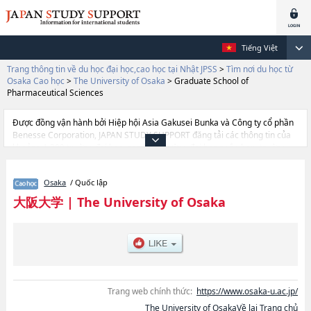
Tiếng Việt
Trang thông tin về du học đại học,cao học tại Nhật JPSS
>
Tìm nơi du học từ
Osaka Cao học
>
The University of Osaka
>
Graduate School of
Pharmaceutical Sciences
Được đồng vận hành bởi Hiệp hội Asia Gakusei Bunka và Công ty cổ phần
Benesse Corporation, JAPAN STUDY SUPPORT đăng tải các thông tin của
khoảng 1.300 trường đại học, cao học, trường đại học ngắn hạn, trường
chuyên môn đang tiếp nhận du học sinh.
Tại đây có đăng các thông tin chi tiết về The University of Osaka, và thông
Osaka
/ Quốc lập
tin cần thiết dành cho du học sinh, như là về các Graduate School of
Human ScienceshoặcGraduate School of Law and
大阪大学
|
The University of Osaka
PoliticshoặcEconomicshoặcGraduate Sｃhool of
MedicinehoặcDentistryhoặcGraduate School of Pharmaceutical
ScienceshoặcGraduate School of EngineeringhoặcGraduate school of
Engineering SciencehoặcGraduate School of Humanities (Division of
Language and Culture)hoặcOsaka School of International Public
PolicyhoặcInformation Science and TechnologyhoặcGraduate School of
Frontier BioscienceshoặcLaw School, thông tin về từng khoa nghiên cứu,
Trang web chính thức:
https://www.osaka-u.ac.jp/
thông tin liên quan đến thi tuyển như số lượng tuyển sinh, số lượng trúng
The University of OsakaVề lại Trang chủ
tuyển, cở sở trang thiết bị, hướng dẫn địa điểm v.v...