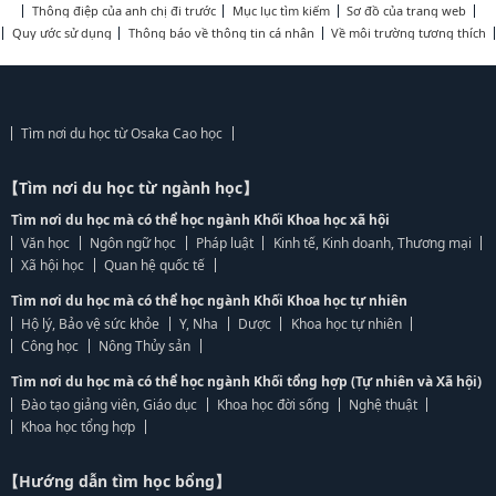
Thông điệp của anh chị đi trước
Mục lục tìm kiếm
Sơ đồ của trang web
Quy ước sử dụng
Thông báo về thông tin cá nhân
Về môi trường tương thích
Tìm nơi du học từ Osaka Cao học
【Tìm nơi du học từ ngành học】
Tìm nơi du học mà có thể học ngành Khối Khoa học xã hội
Văn học
Ngôn ngữ học
Pháp luật
Kinh tế, Kinh doanh, Thương mại
Xã hội học
Quan hệ quốc tế
Tìm nơi du học mà có thể học ngành Khối Khoa học tự nhiên
Hộ lý, Bảo vệ sức khỏe
Y, Nha
Dược
Khoa học tự nhiên
Công học
Nông Thủy sản
Tìm nơi du học mà có thể học ngành Khối tổng hợp (Tự nhiên và Xã hội)
Đào tạo giảng viên, Giáo dục
Khoa học đời sống
Nghệ thuật
Khoa học tổng hợp
【Hướng dẫn tìm học bổng】