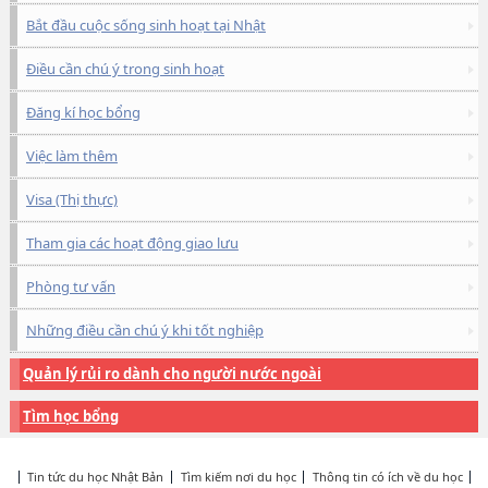
Bắt đầu cuộc sống sinh hoạt tại Nhật
Điều cần chú ý trong sinh hoạt
Đăng kí học bổng
Việc làm thêm
Visa (Thị thực)
Tham gia các hoạt động giao lưu
Phòng tư vấn
Những điều cần chú ý khi tốt nghiệp
Quản lý rủi ro dành cho người nước ngoài
Tìm học bổng
Tin tức du học Nhật Bản
Tìm kiếm nơi du học
Thông tin có ích về du học