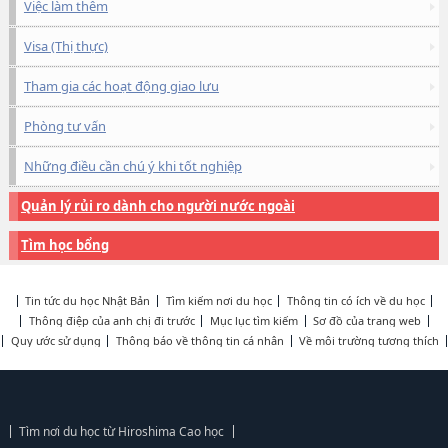
Việc làm thêm
Visa (Thị thực)
Tham gia các hoạt động giao lưu
Phòng tư vấn
Những điều cần chú ý khi tốt nghiệp
Quản lý rủi ro dành cho người nước ngoài
Tìm học bổng
Tin tức du học Nhật Bản
Tìm kiếm nơi du học
Thông tin có ích về du học
Thông điệp của anh chị đi trước
Mục lục tìm kiếm
Sơ đồ của trang web
Quy ước sử dụng
Thông báo về thông tin cá nhân
Về môi trường tương thích
Tìm nơi du học từ Hiroshima Cao học