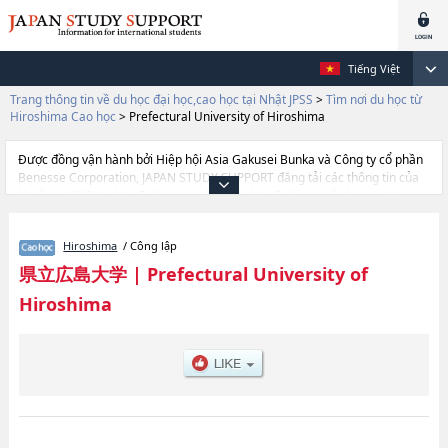
Tiếng Việt
Trang thông tin về du học đại học,cao học tại Nhật JPSS
>
Tìm nơi du học từ
Hiroshima Cao học
>
Prefectural University of Hiroshima
Được đồng vận hành bởi Hiệp hội Asia Gakusei Bunka và Công ty cổ phần
Benesse Corporation, JAPAN STUDY SUPPORT đăng tải các thông tin của
khoảng 1.300 trường đại học, cao học, trường đại học ngắn hạn, trường
chuyên môn đang tiếp nhận du học sinh.
Tại đây có đăng các thông tin chi tiết về Prefectural University of
Hiroshima
/ Công lập
Hiroshima, và thông tin cần thiết dành cho du học sinh, như là về các
Comprehensive Scientific Research, thông tin về từng khoa nghiên cứu,
県立広島大学
|
Prefectural University of
thông tin liên quan đến thi tuyển như số lượng tuyển sinh, số lượng trúng
Hiroshima
tuyển, cở sở trang thiết bị, hướng dẫn địa điểm v.v...