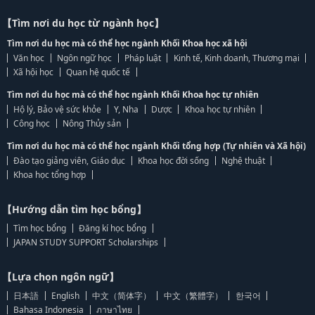
【Tìm nơi du học từ ngành học】
Tìm nơi du học mà có thể học ngành Khối Khoa học xã hội
Văn học
Ngôn ngữ học
Pháp luật
Kinh tế, Kinh doanh, Thương mại
Xã hội học
Quan hệ quốc tế
Tìm nơi du học mà có thể học ngành Khối Khoa học tự nhiên
Hộ lý, Bảo vệ sức khỏe
Y, Nha
Dược
Khoa học tự nhiên
Công học
Nông Thủy sản
Tìm nơi du học mà có thể học ngành Khối tổng hợp (Tự nhiên và Xã hội)
Đào tạo giảng viên, Giáo dục
Khoa học đời sống
Nghệ thuật
Khoa học tổng hợp
【Hướng dẫn tìm học bổng】
Tìm học bổng
Đăng kí học bổng
JAPAN STUDY SUPPORT Scholarships
【Lựa chọn ngôn ngữ】
日本語
English
中文（简体字）
中文（繁體字）
한국어
Bahasa Indonesia
ภาษาไทย