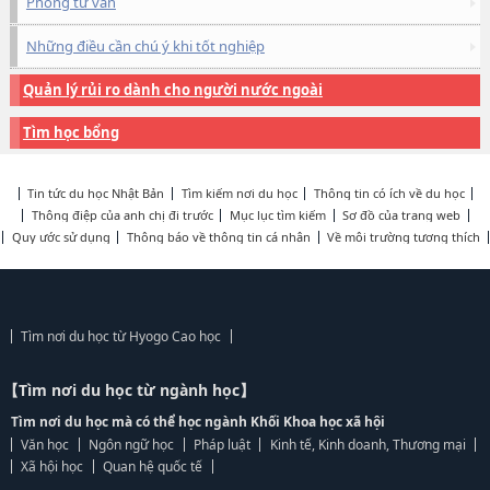
Phòng tư vấn
Những điều cần chú ý khi tốt nghiệp
Quản lý rủi ro dành cho người nước ngoài
Tìm học bổng
Tin tức du học Nhật Bản
Tìm kiếm nơi du học
Thông tin có ích về du học
Thông điệp của anh chị đi trước
Mục lục tìm kiếm
Sơ đồ của trang web
Quy ước sử dụng
Thông báo về thông tin cá nhân
Về môi trường tương thích
Tìm nơi du học từ Hyogo Cao học
【Tìm nơi du học từ ngành học】
Tìm nơi du học mà có thể học ngành Khối Khoa học xã hội
Văn học
Ngôn ngữ học
Pháp luật
Kinh tế, Kinh doanh, Thương mại
Xã hội học
Quan hệ quốc tế