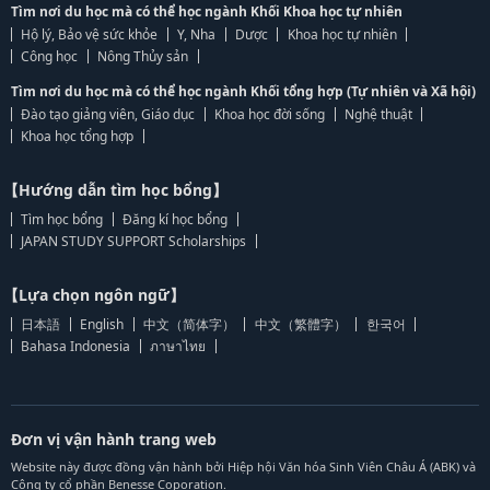
Tìm nơi du học mà có thể học ngành Khối Khoa học tự nhiên
Hộ lý, Bảo vệ sức khỏe
Y, Nha
Dược
Khoa học tự nhiên
Công học
Nông Thủy sản
Tìm nơi du học mà có thể học ngành Khối tổng hợp (Tự nhiên và Xã hội)
Đào tạo giảng viên, Giáo dục
Khoa học đời sống
Nghệ thuật
Khoa học tổng hợp
【Hướng dẫn tìm học bổng】
Tìm học bổng
Đăng kí học bổng
JAPAN STUDY SUPPORT Scholarships
【Lựa chọn ngôn ngữ】
日本語
English
中文（简体字）
中文（繁體字）
한국어
Bahasa Indonesia
ภาษาไทย
Đơn vị vận hành trang web
Website này được đồng vận hành bởi Hiệp hội Văn hóa Sinh Viên Châu Á (ABK) và
Công ty cổ phần Benesse Coporation.