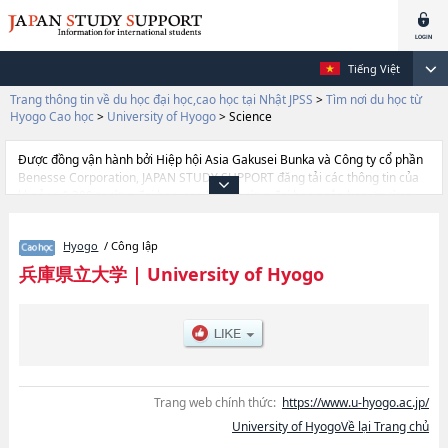
Tiếng Việt
Trang thông tin về du học đại học,cao học tại Nhật JPSS
>
Tìm nơi du học từ
Hyogo Cao học
>
University of Hyogo
>
Science
Được đồng vận hành bởi Hiệp hội Asia Gakusei Bunka và Công ty cổ phần
Benesse Corporation, JAPAN STUDY SUPPORT đăng tải các thông tin của
khoảng 1.300 trường đại học, cao học, trường đại học ngắn hạn, trường
chuyên môn đang tiếp nhận du học sinh.
Tại đây có đăng các thông tin chi tiết về University of Hyogo, và thông tin
Hyogo
/ Công lập
cần thiết dành cho du học sinh, như là về các Graduate School of Social
ScienceshoặcGraduate School of EngineeringhoặcHuman Science and
兵庫県立大学
|
University of Hyogo
EnvironmenthoặcSciencehoặcNursing Art and SciencehoặcGraduate
School of Information SciencehoặcLandscape Design and
ManagementhoặcRegional Resource ManagementhoặcGraduate School
of Disaster Resilience and Governance, thông tin về từng khoa nghiên
cứu, thông tin liên quan đến thi tuyển như số lượng tuyển sinh, số lượng
trúng tuyển, cở sở trang thiết bị, hướng dẫn địa điểm v.v...
Trang web chính thức:
https://www.u-hyogo.ac.jp/
University of HyogoVề lại Trang chủ