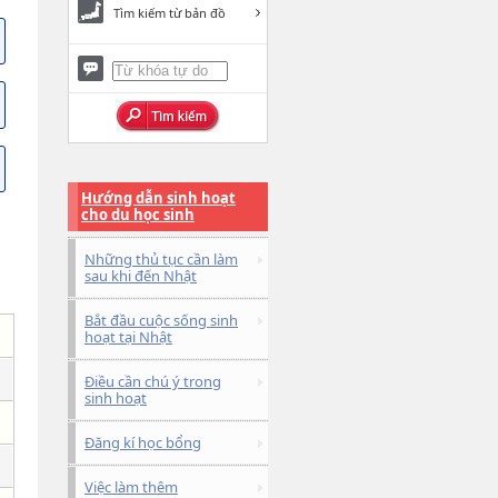
Tìm kiếm từ bản đồ
Hướng dẫn sinh hoạt
cho du học sinh
Những thủ tục cần làm
sau khi đến Nhật
Bắt đầu cuộc sống sinh
hoạt tại Nhật
Điều cần chú ý trong
sinh hoạt
Đăng kí học bổng
Việc làm thêm