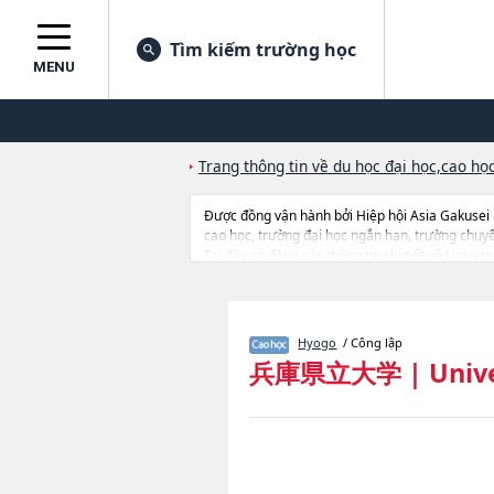
Tìm kiếm trường học
MENU
Trang thông tin về du học đại học,cao học
Được đồng vận hành bởi Hiệp hội Asia Gakusei
cao học, trường đại học ngắn hạn, trường chuy
Tại đây có đăng các thông tin chi tiết về Unive
of EngineeringhoặcHuman Science and Enviro
ManagementhoặcRegional Resource Managementho
tuyển như số lượng tuyển sinh, số lượng trúng tu
Hyogo
/ Công lập
兵庫県立大学
|
Univ