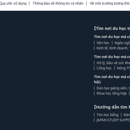
Quy ước sử dụng
Thông báo về thông tin cá nhân
Về môi trường tương thí
【Tìm nơi du học 
Tìm nơi du học mà c
Văn học
Ngôn ngữ
Kinh tế, Kinh doanh
Tìm nơi du học mà c
Hộ lý, Bảo vệ sức kh
Công học
Nông Th
Tìm nơi du học mà c
hội)
Đào tạo giảng viên, 
Khoa học tổng hợp
【Hướng dẫn tìm 
Tìm học bổng
Đăn
JAPAN STUDY SUPPO