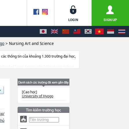
ogo
>
Nursing Art and Science
ác thông tin của khoảng 1.300 trường đại học,
te School of Social ScienceshoặcGraduate School
tion SciencehoặcLandscape Design and
khoa nghiên cứu, thông tin liên quan đến thi
[Cao học]
University of Hyogo
jp/
chủ