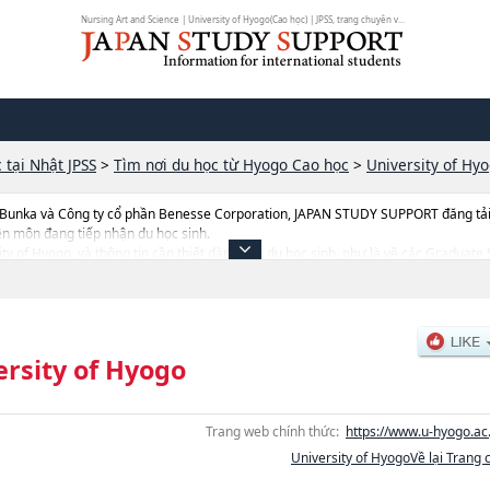
Nursing Art and Science | University of Hyogo(Cao học) | JPSS, trang chuyên v...
 tại Nhật JPSS
>
Tìm nơi du học từ Hyogo Cao học
>
University of Hy
 Bunka và Công ty cổ phần Benesse Corporation, JAPAN STUDY SUPPORT đăng tải c
ên môn đang tiếp nhận du học sinh.
rsity of Hyogo, và thông tin cần thiết dành cho du học sinh, như là về các Gradua
nmenthoặcSciencehoặcNursing Art and SciencehoặcGraduate School of Informa
ặcGraduate School of Disaster Resilience and Governance, thông tin về từng 
yển, cở sở trang thiết bị, hướng dẫn địa điểm v.v...
ersity of Hyogo
Trang web chính thức:
https://www.u-hyogo.ac.
University of HyogoVề lại Trang 