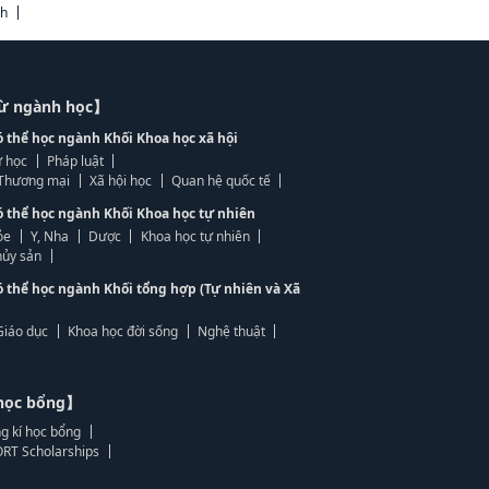
ch
từ ngành học】
ó thể học ngành Khối Khoa học xã hội
 học
Pháp luật
, Thương mại
Xã hội học
Quan hệ quốc tế
ó thể học ngành Khối Khoa học tự nhiên
ỏe
Y, Nha
Dược
Khoa học tự nhiên
ủy sản
ó thể học ngành Khối tổng hợp (Tự nhiên và Xã
Giáo dục
Khoa học đời sống
Nghệ thuật
học bổng】
g kí học bổng
RT Scholarships