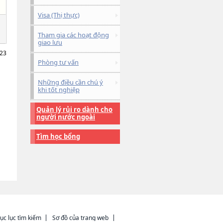
Visa (Thị thực)
Tham gia các hoạt động
giao lưu
023
Phòng tư vấn
Những điều cần chú ý
khi tốt nghiệp
Quản lý rủi ro dành cho
người nước ngoài
Tìm học bổng
ục lục tìm kiếm
Sơ đồ của trang web