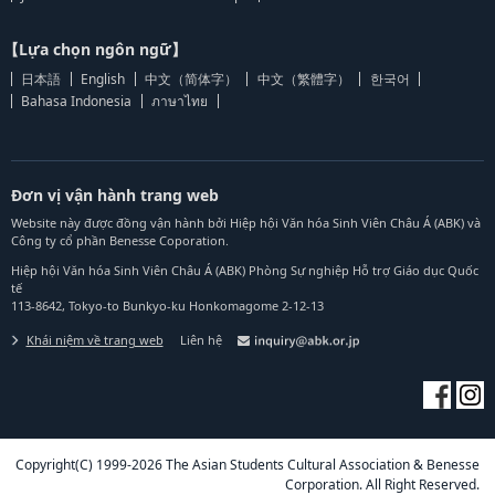
【Lựa chọn ngôn ngữ】
日本語
English
中文（简体字）
中文（繁體字）
한국어
Bahasa Indonesia
ภาษาไทย
Đơn vị vận hành trang web
Website này được đồng vận hành bởi Hiệp hội Văn hóa Sinh Viên Châu Á (ABK) và
Công ty cổ phần Benesse Coporation.
Hiệp hội Văn hóa Sinh Viên Châu Á (ABK) Phòng Sự nghiệp Hỗ trợ Giáo dục Quốc
tế
113-8642, Tokyo-to Bunkyo-ku Honkomagome 2-12-13
Khái niệm về trang web
Liên hệ
Copyright(C) 1999-2026 The Asian Students Cultural Association & Benesse
Corporation. All Right Reserved.