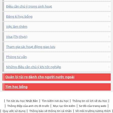
Điều cần chú ý trong sinh hoạt
Đăng kí học bổng
Việc làm thêm
Visa (Thị thực)
Tham gia các hoạt động giao lưu
Phòng tư vấn
Những điều cần chú ý khi tốt nghiệp
Quản lý rủi ro dành cho người nước ngoài
Tìm học bổng
Tin tức du học Nhật Bản
Tìm kiếm nơi du học
Thông tin có ích về du học
Thông điệp của anh chị đi trước
Mục lục tìm kiếm
Sơ đồ của trang web
Quy ước sử dụng
Thông báo về thông tin cá nhân
Về môi trường tương thích