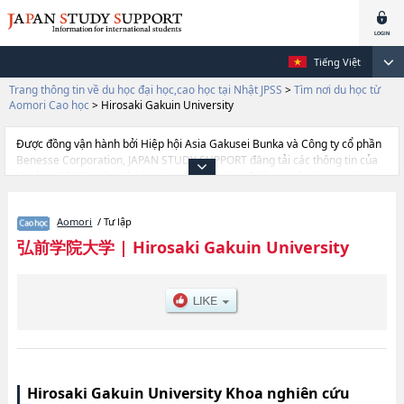
Tiếng Việt
Trang thông tin về du học đại học,cao học tại Nhật JPSS
>
Tìm nơi du học từ
Aomori Cao học
>
Hirosaki Gakuin University
Được đồng vận hành bởi Hiệp hội Asia Gakusei Bunka và Công ty cổ phần
Benesse Corporation, JAPAN STUDY SUPPORT đăng tải các thông tin của
khoảng 1.300 trường đại học, cao học, trường đại học ngắn hạn, trường
chuyên môn đang tiếp nhận du học sinh.
Tại đây có đăng các thông tin chi tiết về Hirosaki Gakuin University, và
Aomori
/ Tư lập
thông tin cần thiết dành cho du học sinh, như là về các Social
WelfarehoặcGraduate School of Liberal Arts, thông tin về từng khoa
弘前学院大学
|
Hirosaki Gakuin University
nghiên cứu, thông tin liên quan đến thi tuyển như số lượng tuyển sinh, số
lượng trúng tuyển, cở sở trang thiết bị, hướng dẫn địa điểm v.v...
Hirosaki Gakuin University Khoa nghiên cứu