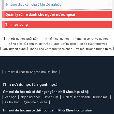
Những điều cần chú ý khi tốt nghiệp
Quản lý rủi ro dành cho người nước ngoài
Tìm học bổng
Tin tức du học Nhật Bản
Tìm kiếm nơi du học
Thông tin có ích về du học
Thông điệp của anh chị đi trước
Mục lục tìm kiếm
Sơ đồ của trang web
Quy ước sử dụng
Thông báo về thông tin cá nhân
Về môi trường tương thích
Tìm nơi du học từ Kagoshima Đại học
【Tìm nơi du học từ ngành học】
Tìm nơi du học mà có thể học ngành Khối Khoa học xã hội
Văn học
Ngôn ngữ học
Pháp luật
Kinh tế, Kinh doanh, Thương mại
Xã hội học
Quan hệ quốc tế
Tìm nơi du học mà có thể học ngành Khối Khoa học tự nhiên