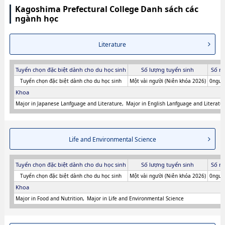
Kagoshima Prefectural College Danh sách các
ngành học
Literature
Tuyển chọn đặc biệt dành cho du học sinh
Số lượng tuyển sinh
Số n
Tuyển chọn đặc biệt dành cho du học sinh
Một vài người (Niên khóa 2026)
0người
Khoa
Major in Japanese Lanfguage and Literature
Major in English Lanfguage and Literatu
Life and Environmental Science
Tuyển chọn đặc biệt dành cho du học sinh
Số lượng tuyển sinh
Số n
Tuyển chọn đặc biệt dành cho du học sinh
Một vài người (Niên khóa 2026)
0người
Khoa
Major in Food and Nutrition
Major in Life and Environmental Science