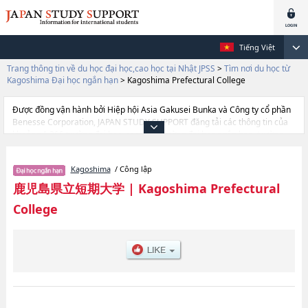
Tiếng Việt
Trang thông tin về du học đại học,cao học tại Nhật JPSS
>
Tìm nơi du học từ
Kagoshima Đại học ngắn hạn
>
Kagoshima Prefectural College
Được đồng vận hành bởi Hiệp hội Asia Gakusei Bunka và Công ty cổ phần
Benesse Corporation, JAPAN STUDY SUPPORT đăng tải các thông tin của
khoảng 1.300 trường đại học, cao học, trường đại học ngắn hạn, trường
chuyên môn đang tiếp nhận du học sinh.
Tại đây có đăng các thông tin chi tiết về Kagoshima Prefectural College, và
Kagoshima
/ Công lập
thông tin cần thiết dành cho du học sinh, như là về các Ngành
LiteraturehoặcNgành Life and Environmental SciencehoặcNgành
鹿児島県立短期大学
|
Kagoshima Prefectural
Economics and Business Administration, thông tin về từng ngành học,
College
thông tin liên quan đến thi tuyển như số lượng tuyển sinh, số lượng trúng
tuyển, cở sở trang thiết bị, hướng dẫn địa điểm v.v...