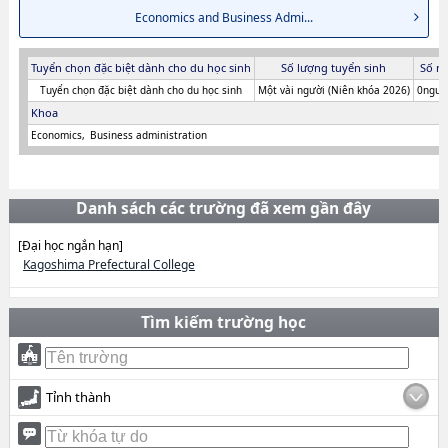
Economics and Business Admi...
Tuyển chọn đặc biệt dành cho du học sinh
Số lượng tuyển sinh
Số n
Tuyển chọn đặc biệt dành cho du học sinh
Một vài người (Niên khóa 2026)
0người
Khoa
Economics
Business administration
Danh sách các trường đã xem gần đây
[Đại học ngắn hạn]
Kagoshima Prefectural College
Tìm kiếm trường học
Tỉnh thành