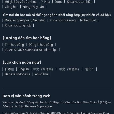
Hộ lý, Bảo vệ sức khỏe
Y, Nha
Dược
Khoa học tự nhiên
Công học
Nông Thủy sản
Tìm nơi du học mà có thể học ngành Khối tổng hợp (Tự nhiên và Xã hội)
Đào tạo giảng viên, Giáo dục
Khoa học đời sống
Nghệ thuật
Khoa học tổng hợp
【Hướng dẫn tìm học bổng】
Tìm học bổng
Đăng kí học bổng
JAPAN STUDY SUPPORT Scholarships
【Lựa chọn ngôn ngữ】
日本語
English
中文（简体字）
中文（繁體字）
한국어
Bahasa Indonesia
ภาษาไทย
Đơn vị vận hành trang web
Website này được đồng vận hành bởi Hiệp hội Văn hóa Sinh Viên Châu Á (ABK) và
Công ty cổ phần Benesse Coporation.
Hiệp hội Văn hóa Sinh Viên Châu Á (ABK) Phòng Sự nghiệp Hỗ trợ Giáo dục Quốc