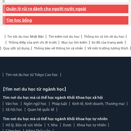
Quản lý rủi ro dành cho người nước ngoài
Tìm học bổng
Tin tức du học Nhật Bản
Tìm kiếm nơi du học
Thông tin có ích về du học
Thông điệp của anh chị đi trước
Mục lục tìm kiếm
Sơ đồ của trang web
Quy ước sử dụng
Thông báo về thông tin cá nhân
Về môi trường tương thích
Tìm nơi du học từ Tokyo Cao học
【Tìm nơi du học từ ngành học】
Tìm nơi du học mà có thể học ngành Khối Khoa học xã hội
Văn học
Ngôn ngữ học
Pháp luật
Kinh tế, Kinh doanh, Thương mại
Xã hội học
Quan hệ quốc tế
Tìm nơi du học mà có thể học ngành Khối Khoa học tự nhiên
Hộ lý, Bảo vệ sức khỏe
Y, Nha
Dược
Khoa học tự nhiên
Công học
Nông Thủy sản