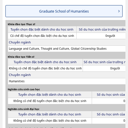
Graduate School of Humanities
Khóa đào tạo Thạc sĩ
Tuyển chọn đặc biệt dành cho du học sinh
Số du học sinh của trường niên 
Có chế độ tuyển chọn đăc biệt cho du học sinh
0người
Chuyên ngành
Language and Culture, Thought and Culture, Global Citizenship Studies
Khóa đào tạo Tiến sĩ
Tuyển chọn đặc biệt dành cho du học sinh
Số du học sinh của trường ni
Không có chế độ tuyển chọn đăc biệt cho du học sinh
0người
Chuyên ngành
Humanities
Nghiên cứu sinh cao học
Tuyển chọn đặc biệt dành cho du học sinh
Số du học sinh của 
Không có chế độ tuyển chọn đăc biệt cho du học sinh
0n
Nghiên cứu sinh đại học
Tuyển chọn đặc biệt dành cho du học sinh
Số du học sinh của 
Không có chế độ tuyển chọn đăc biệt cho du học sinh
0n