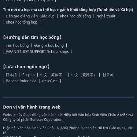
Tìm nơi du học mà có thể học ngành Khối tổng hợp (Tự nhiên và Xã hội)
Đào tạo giảng viên, Giáo dục
Khoa học đời sống
Nghệ thuật
Khoa học tổng hợp
【Hướng dẫn tìm học bổng】
Tìm học bổng
Đăng kí học bổng
JAPAN STUDY SUPPORT Scholarships
【Lựa chọn ngôn ngữ】
日本語
English
中文（简体字）
中文（繁體字）
한국어
Bahasa Indonesia
ภาษาไทย
Đơn vị vận hành trang web
Website này được đồng vận hành bởi Hiệp hội Văn hóa Sinh Viên Châu Á (ABK) và
Công ty cổ phần Benesse Coporation.
Hiệp hội Văn hóa Sinh Viên Châu Á (ABK) Phòng Sự nghiệp Hỗ trợ Giáo dục Quốc
tế