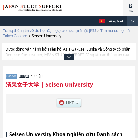
Tiếng Việt
Trang thông tin về du học đại học,cao học tại Nhật JPSS
>
Tìm nơi du học từ
Tokyo Cao học
>
Seisen University
Được đồng vận hành bởi Hiệp hội Asia Gakusei Bunka và Công ty cổ phần
Benesse Corporation, JAPAN STUDY SUPPORT đăng tải các thông tin của
khoảng 1.300 trường đại học, cao học, trường đại học ngắn hạn, trường
chuyên môn đang tiếp nhận du học sinh.
Tại đây có đăng các thông tin chi tiết về Seisen University, và thông tin cần
Tokyo
/ Tư lập
thiết dành cho du học sinh, như là về các Graduate School of Humanities,
thông tin về từng khoa nghiên cứu, thông tin liên quan đến thi tuyển như
清泉女子大学
|
Seisen University
số lượng tuyển sinh, số lượng trúng tuyển, cở sở trang thiết bị, hướng dẫn
địa điểm v.v...
Seisen University Khoa nghiên cứu Danh sách