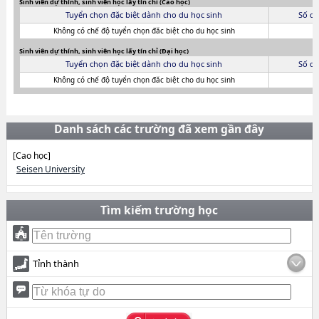
Sinh viên dự thính, sinh viên học lấy tín chỉ (Cao học)
Tuyển chọn đặc biệt dành cho du học sinh
Số du
Không có chế độ tuyển chọn đăc biệt cho du học sinh
Sinh viên dự thính, sinh viên học lấy tín chỉ (Đại học)
Tuyển chọn đặc biệt dành cho du học sinh
Số du
Không có chế độ tuyển chọn đăc biệt cho du học sinh
Danh sách các trường đã xem gần đây
[Cao học]
Seisen University
Tìm kiếm trường học
Tỉnh thành