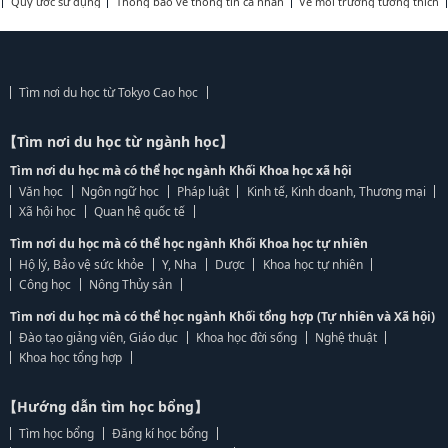
Quy ước sử dụng
Thông báo về thông tin cá nhân
Về môi trường tương thích
Tìm nơi du học từ Tokyo Cao học
【Tìm nơi du học từ ngành học】
Tìm nơi du học mà có thể học ngành Khối Khoa học xã hội
Văn học
Ngôn ngữ học
Pháp luật
Kinh tế, Kinh doanh, Thương mại
Xã hội học
Quan hệ quốc tế
Tìm nơi du học mà có thể học ngành Khối Khoa học tự nhiên
Hộ lý, Bảo vệ sức khỏe
Y, Nha
Dược
Khoa học tự nhiên
Công học
Nông Thủy sản
Tìm nơi du học mà có thể học ngành Khối tổng hợp (Tự nhiên và Xã hội)
Đào tạo giảng viên, Giáo dục
Khoa học đời sống
Nghệ thuật
Khoa học tổng hợp
【Hướng dẫn tìm học bổng】
Tìm học bổng
Đăng kí học bổng