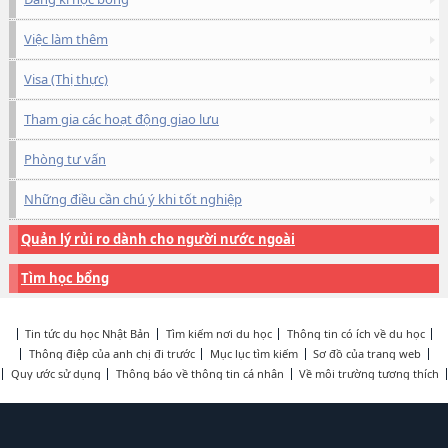
Việc làm thêm
Visa (Thị thực)
Tham gia các hoạt động giao lưu
Phòng tư vấn
Những điều cần chú ý khi tốt nghiệp
Quản lý rủi ro dành cho người nước ngoài
Tìm học bổng
Tin tức du học Nhật Bản
Tìm kiếm nơi du học
Thông tin có ích về du học
Thông điệp của anh chị đi trước
Mục lục tìm kiếm
Sơ đồ của trang web
Quy ước sử dụng
Thông báo về thông tin cá nhân
Về môi trường tương thích