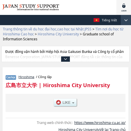
Tiếng Việt
Trang thông tin về du học đại học,cao học tại Nhật JPSS
>
Tìm nơi du học từ
Hiroshima Cao học
>
Hiroshima City University
>
Graduate school of
Information Sciences
Được đồng vận hành bởi Hiệp hội Asia Gakusei Bunka và Công ty cổ phần
Benesse Corporation, JAPAN STUDY SUPPORT đăng tải các thông tin của
khoảng 1.300 trường đại học, cao học, trường đại học ngắn hạn, trường
chuyên môn đang tiếp nhận du học sinh.
Tại đây có đăng các thông tin chi tiết về Hiroshima City University, và
Hiroshima
/ Công lập
thông tin cần thiết dành cho du học sinh, như là về các Graduate school of
International StudieshoặcGraduate school of Information
広島市立大学
|
Hiroshima City University
ScienceshoặcGraduate school of ArtshoặcGraduate school of Peace
Studies, thông tin về từng khoa nghiên cứu, thông tin liên quan đến thi
tuyển như số lượng tuyển sinh, số lượng trúng tuyển, cở sở trang thiết bị,
hướng dẫn địa điểm v.v...
Trang web chính thức:
https://www.hiroshima-cu.ac.jp/
Hiroshima City UniversityVề lại Trang chủ