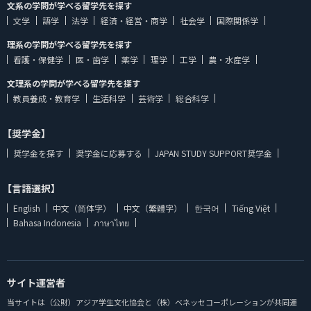
文系の学問が学べる留学先を探す
文学
語学
法学
経済・経営・商学
社会学
国際関係学
理系の学問が学べる留学先を探す
看護・保健学
医・歯学
薬学
理学
工学
農・水産学
文理系の学問が学べる留学先を探す
教員養成・教育学
生活科学
芸術学
総合科学
【奨学金】
奨学金を探す
奨学金に応募する
JAPAN STUDY SUPPORT奨学金
【言語選択】
English
中文（简体字）
中文（繁體字）
한국어
Tiếng Việt
Bahasa Indonesia
ภาษาไทย
サイト運営者
当サイトは（公財）アジア学生文化協会と（株）ベネッセコーポレーションが共同運