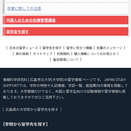
卒業に際しての注意
外国人のための危機管理講座
奨学金を探す
日本の留学ニュース
留学先を探す
留学に役立つ情報
先輩のメッセージ
索引検索
サイトマップ
利用規約
個人情報についてのお知らせ
推奨環境について
情報科学研究科 | 広島市立大学(大学院)の留学情報 ページです。 JAPAN STUDY
SUPPORTでは、学校の特色や入試情報、学部一覧、施設案内の情報を掲載して
おります。大学情報だけでなく、外国人留学生向けの試験情報や留学情報も掲
載しておりますのでぜひご活用下さい。
広島県の大学院から留学先を探す
【学問から留学先を探す】