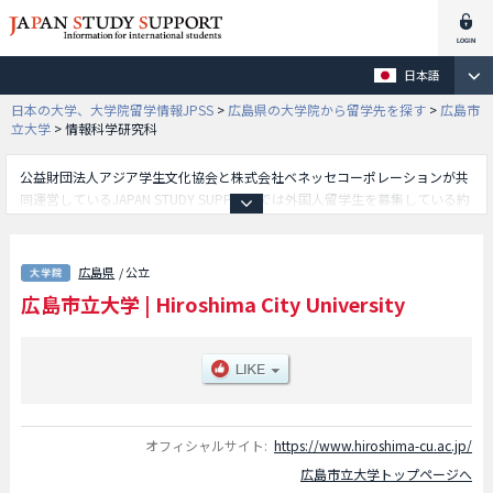
日本語
日本の大学、大学院留学情報JPSS
>
広島県の大学院から留学先を探す
>
広島市
立大学
>
情報科学研究科
公益財団法人アジア学生文化協会と株式会社ベネッセコーポレーションが共
同運営しているJAPAN STUDY SUPPORTでは外国人留学生を募集している約
1,300校の大学・大学院・短大・専門学校情報を掲載しています。
こちらでは広島市立大学に関する詳細情報を記載しており、国際学研究科や
情報科学研究科や芸術学研究科や平和学研究科等、研究科別情報や、募集定
広島県
/ 公立
員や合格者数など入試情報、施設案内、アクセスなど外国人留学生に必要な
広島市立大学
|
Hiroshima City University
情報を掲載しているので是非ご利用ください。
オフィシャルサイト:
https://www.hiroshima-cu.ac.jp/
広島市立大学トップページへ