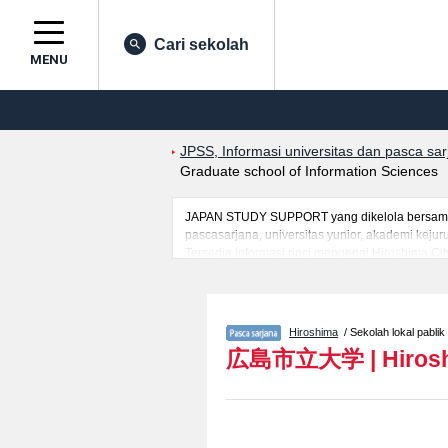
Cari sekolah
MENU
JPSS, Informasi universitas dan pasca sa
Graduate school of Information Sciences
JAPAN STUDY SUPPORT yang dikelola bersama ol
pascasarjana, universitas yunior, akademi kej
Tersedia informasi rinci mengenai Hiroshima Cit
mahasiswa(i) mancanegara seperti kuota untuk 
kampus, akses jalan, dan lainnya. Silakan mem
Hiroshima
/ Sekolah lokal pablik
広島市立大学
|
Hiros