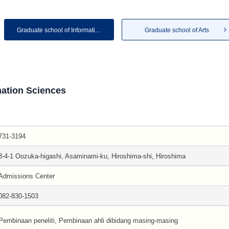
Graduate school of Informatio...
Graduate school of Arts
mation Sciences
731-3194
3-4-1 Oozuka-higashi, Asaminami-ku, Hiroshima-shi, Hiroshima
Admissions Center
082-830-1503
Pembinaan peneliti, Pembinaan ahli dibidang masing-masing