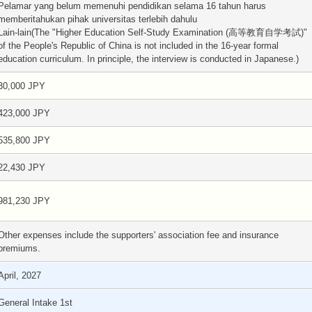
Pelamar yang belum memenuhi pendidikan selama 16 tahun harus
memberitahukan pihak universitas terlebih dahulu
Lain-lain(The "Higher Education Self-Study Examination (高等教育自学考試)"
of the People's Republic of China is not included in the 16-year formal
education curriculum. In principle, the interview is conducted in Japanese.)
30,000 JPY
423,000 JPY
535,800 JPY
22,430 JPY
981,230 JPY
Other expenses include the supporters' association fee and insurance
premiums.
April, 2027
General Intake 1st