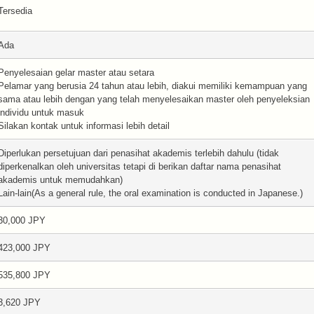
Tersedia
Ada
Penyelesaian gelar master atau setara
Pelamar yang berusia 24 tahun atau lebih, diakui memiliki kemampuan yang
sama atau lebih dengan yang telah menyelesaikan master oleh penyeleksian
individu untuk masuk
Silakan kontak untuk informasi lebih detail
Diperlukan persetujuan dari penasihat akademis terlebih dahulu (tidak
diperkenalkan oleh universitas tetapi di berikan daftar nama penasihat
akademis untuk memudahkan)
Lain-lain(As a general rule, the oral examination is conducted in Japanese.)
30,000 JPY
423,000 JPY
535,800 JPY
3,620 JPY