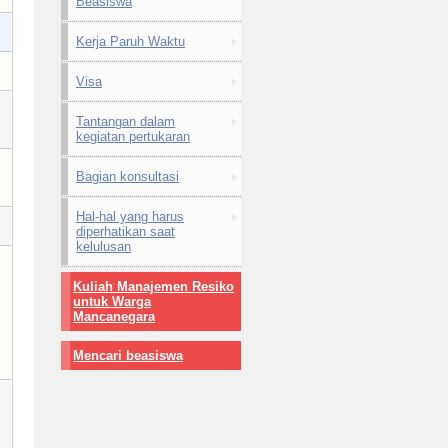
Beasiswa
Kerja Paruh Waktu
Visa
Tantangan dalam
kegiatan pertukaran
Bagian konsultasi
Hal-hal yang harus
diperhatikan saat
kelulusan
Kuliah Manajemen Resiko
untuk Warga
Mancanegara
Mencari beasiswa