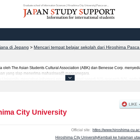
Graduate school of Information Sciences | Hiroshima City University(Pasca sar...
rjana di Jepang
>
Mencari tempat belajar sekolah dari Hiroshima Pasca
eh The Asian Students Cultural Association (ABK) dan Benesse Corp. menyediaka
uruan yang siap menerima mahasiswa(i) mancanegara.
y University, mencakup informasi per jurusan riset seperti %% research %%, serta
jumlah pendaftar dan jumlah kelulusan ujian masuk mahasiswa(i) mancanegara, i
anfaatkannya.
hima City University
Official site:
https://www.hiroshima-cu.ac.
Hiroshima City UniversityKembali ke halaman ut