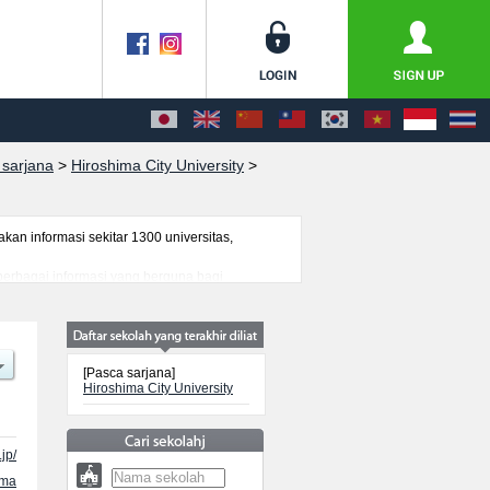
 sarjana
>
Hiroshima City University
>
n informasi sekitar 1300 universitas,
 berbagai informasi yang berguna bagi
nformasi mengenai ujian masuk, prasarana
[Pasca sarjana]
Hiroshima City University
jp/
ama