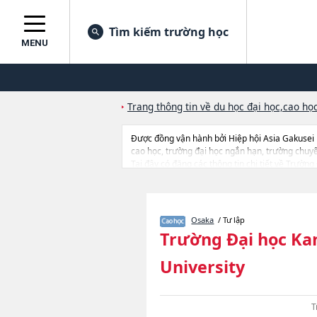
Tìm kiếm trường học
MENU
Trang thông tin về du học đại học,cao học
Được đồng vận hành bởi Hiệp hội Asia Gakusei
cao học, trường đại học ngắn hạn, trường chuy
Tại đây có đăng các thông tin chi tiết về Trườn
họchoặcEconomicshoặcBusiness and Commerceh
AccountancyhoặcPsychologyhoặcGovernancehoặc
cứu, thông tin liên quan đến thi tuyển như số lư
Osaka
/ Tư lập
Trường Đại học Ka
University
T