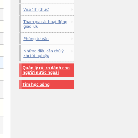
Visa (Thị thực)
Tham gia các hoạt động
giao lưu
Phòng tư vấn
Những điều cần chú ý
khi tốt nghiệp
Quản lý rủi ro dành cho
người nước ngoài
Tìm học bổng