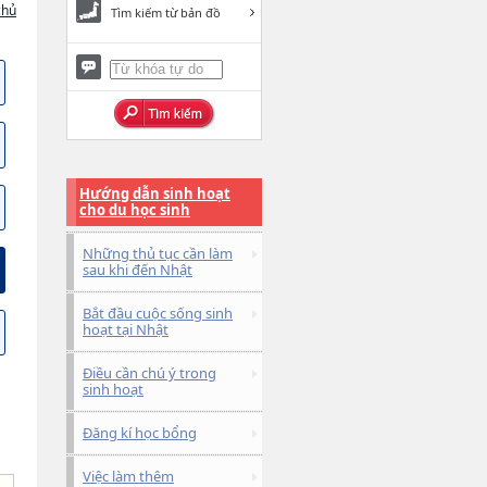
chủ
Tìm kiếm từ bản đồ
Hướng dẫn sinh hoạt
cho du học sinh
Những thủ tục cần làm
sau khi đến Nhật
Bắt đầu cuộc sống sinh
hoạt tại Nhật
Điều cần chú ý trong
sinh hoạt
Đăng kí học bổng
Việc làm thêm