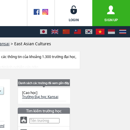
ansai
>
East Asian Cultures
ác thông tin của khoảng 1.300 trường đại học,
hoặcNgành nghiên cứu Văn
age Education and ResearchhoặcSchool of
nd Well-being, thông tin về từng khoa nghiên
.
[Cao học]
Trường Đại học Kansai
tml