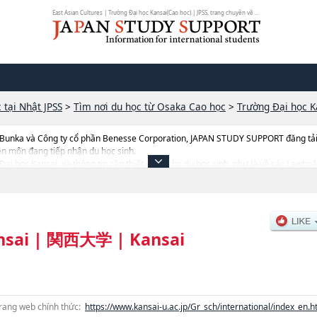
East Asian Cultures | Trường Đại học Kansai(Cao học) | JPSS, trang chuyên về ...
 tại Nhật JPSS
>
Tìm nơi du học từ Osaka Cao học
>
Trường Đại học K
 Bunka và Công ty cổ phần Benesse Corporation, JAPAN STUDY SUPPORT đăng tải c
ên môn đang tiếp nhận du học sinh.
g Đại học Kansai, và thông tin cần thiết dành cho du học sinh, như là về các Law
oặcSociologyhoặcScience and EngineeringhoặcInformaticshoặcForeign Langu
East Asian CultureshoặcSocietal Safety SciencehoặcSchool of LawhoặcHealth a
ợng tuyển sinh, số lượng trúng tuyển, cở sở trang thiết bị, hướng dẫn địa điểm v.v..
nsai
|
関西大学
|
Kansai
rang web chính thức:
https://www.kansai-u.ac.jp/Gr_sch/international/index_en.h