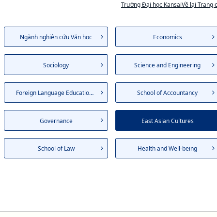
Trường Đại học KansaiVề lại Trang 
Ngành nghiên cứu Văn học
Economics
Sociology
Science and Engineering
Foreign Language Education an...
School of Accountancy
Governance
East Asian Cultures
School of Law
Health and Well-being