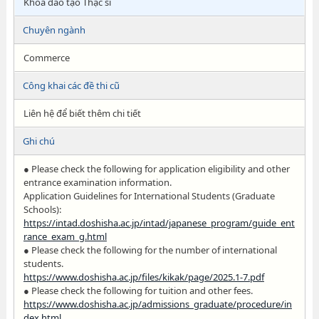
Khóa đào tạo Thạc sĩ
Chuyên ngành
Commerce
Công khai các đề thi cũ
Liên hệ để biết thêm chi tiết
Ghi chú
● Please check the following for application eligibility and other
entrance examination information.
Application Guidelines for International Students (Graduate
Schools):
https://intad.doshisha.ac.jp/intad/japanese_program/guide_ent
rance_exam_g.html
● Please check the following for the number of international
students.
https://www.doshisha.ac.jp/files/kikak/page/2025.1-7.pdf
● Please check the following for tuition and other fees.
https://www.doshisha.ac.jp/admissions_graduate/procedure/in
dex.html