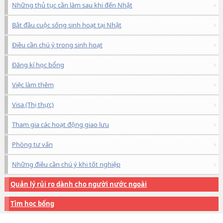
Những thủ tục cần làm sau khi đến Nhật
Bắt đầu cuộc sống sinh hoạt tại Nhật
Điều cần chú ý trong sinh hoạt
Đăng kí học bổng
Việc làm thêm
Visa (Thị thực)
Tham gia các hoạt động giao lưu
Phòng tư vấn
Những điều cần chú ý khi tốt nghiệp
Quản lý rủi ro dành cho người nước ngoài
Tìm học bổng