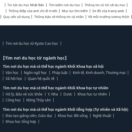
Tin tức du học Nhật Bản
Tìm kiếm nơi du học
Thông tin có ích về du học
Thông điệp của anh chị đi trước
Mục lục tìm kiếm
Sơ đồ của trang web
Quy ước sử dụng
Thông báo về thông tin cá nhân
Về môi trường tương thích
Tìm nơi du học từ Kyoto Cao học
【Tìm nơi du học từ ngành học】
Tìm nơi du học mà có thể học ngành Khối Khoa học xã hội
Văn học
Ngôn ngữ học
Pháp luật
Kinh tế, Kinh doanh, Thương mại
Xã hội học
Quan hệ quốc tế
Tìm nơi du học mà có thể học ngành Khối Khoa học tự nhiên
Hộ lý, Bảo vệ sức khỏe
Y, Nha
Dược
Khoa học tự nhiên
Công học
Nông Thủy sản
Tìm nơi du học mà có thể học ngành Khối tổng hợp (Tự nhiên và Xã hội)
Đào tạo giảng viên, Giáo dục
Khoa học đời sống
Nghệ thuật
Khoa học tổng hợp