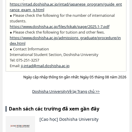
https://intad.doshisha.ac.jp/intad/japanese_program/guide_ent
rance_exam_g.html
● Please check the following for the number of international
students.
https://www.doshisha.ac.jp/files/kikak/page/2025.1-7.pdf
● Please check the following for tuition and other fees.
https://www.doshisha.ac.jp/admissions_graduate/procedure/in
dex.html
● Contact Information
International Student Section, Doshisha University
Tel: 075-251-3257
Email:
ji-intad@mail.doshisha.ac.jp
Ngày cập nhập thông tin gần nhất: Ngày 05 tháng 08 năm 2026
Doshisha UniversityVề lại Trang chủ >>
Danh sách các trường đã xem gần đây
[Cao học]
Doshisha University