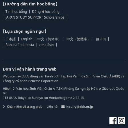
【Hướng dẫn tìm học bổng】
Tìm học bổng
Đăng kí học bổng
JAPAN STUDY SUPPORT Scholarships
【Lựa chọn ngôn ngữ】
日本語
English
中文（简体字）
中文（繁體字）
한국어
Bahasa Indonesia
ภาษาไทย
Đơn vị vận hành trang web
Website này được đồng vận hành bởi Hiệp hội Văn hóa Sinh Viên Châu Á (ABK) và
Công ty cổ phần Benesse Coporation.
Hiệp hội Văn hóa Sinh Viên Châu Á (ABK) Phòng Sự nghiệp Hỗ trợ Giáo dục Quốc
tế
113-8642, Tokyo-to Bunkyo-ku Honkomagome 2-12-13
Khái niệm về trang web
Liên hệ