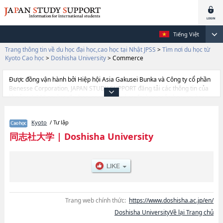
Tiếng Việt
Trang thông tin về du học đại học,cao học tại Nhật JPSS
>
Tìm nơi du học từ
Kyoto Cao học
>
Doshisha University
>
Commerce
Được đồng vận hành bởi Hiệp hội Asia Gakusei Bunka và Công ty cổ phần
Benesse Corporation, JAPAN STUDY SUPPORT đăng tải các thông tin của
khoảng 1.300 trường đại học, cao học, trường đại học ngắn hạn, trường
chuyên môn đang tiếp nhận du học sinh.
Tại đây có đăng các thông tin chi tiết về Doshisha University, và thông tin
Kyoto
/ Tư lập
cần thiết dành cho du học sinh, như là về các Graduate school of
TheologyhoặcLettershoặcLawhoặcEconomicshoặcCommercehoặcScience
同志社大学
|
Doshisha University
and EngineeringhoặcPolicy and ManagementhoặcBusiness
SchoolhoặcSocial StudieshoặcCulture and Information SciencehoặcGlobal
StudieshoặcHealth and Sports SciencehoặcLife and Medical
ScienceshoặcPsychologyhoặcGraduate school of Brain
SciencehoặcInternational Science and Technology CoursehoặcBusiness
School (Master's Degree Program, Global Business and Management
Studies)hoặcLaw School, thông tin về từng khoa nghiên cứu, thông tin liên
Trang web chính thức:
https://www.doshisha.ac.jp/en/
quan đến thi tuyển như số lượng tuyển sinh, số lượng trúng tuyển, cở sở
Doshisha UniversityVề lại Trang chủ
trang thiết bị, hướng dẫn địa điểm v.v...